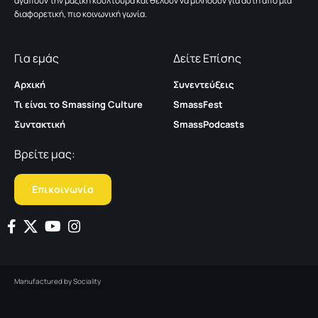
αγαπούν την μαζική κουλτούρα και θέλουν να μιλήσουν για αυτή από μια
διαφορετική, πιο κοινωνική γωνία.
Για εμάς
Δείτε Επίσης
Αρχική
Συνεντεύξεις
Τι είναι το Smassing Culture
SmassFest
Συντακτική
SmassPodcasts
Βρείτε μας:
Επικοινωνία
Manufactured by
Sociality