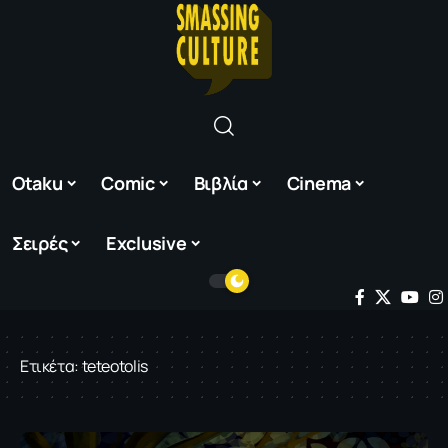
Otaku
Comic
Βιβλία
Cinema
Σειρές
Exclusive
Ετικέτα:
teteotolis