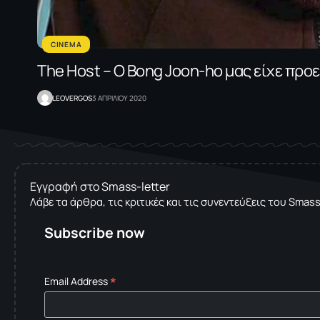
CINEMA
The Host – Ο Bong Joon-ho μας είχε προε
LEOVERGOS
3 ΑΠΡΙΛΙΟΥ 2020
Εγγραφή στο Smass-letter
Λάβε τα άρθρα, τις κριτικές και τις συνεντεύξεις του Smas
Subscribe now
*
Email Address