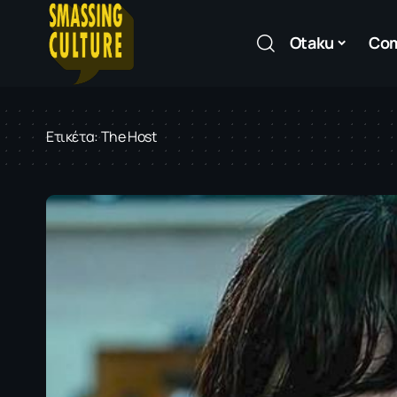
Otaku
Co
Ετικέτα:
The Host