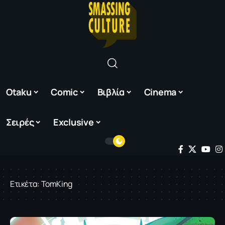
Otaku
Comic
Βιβλία
Cinema
Σειρές
Exclusive
Ετικέτα:
TomKing