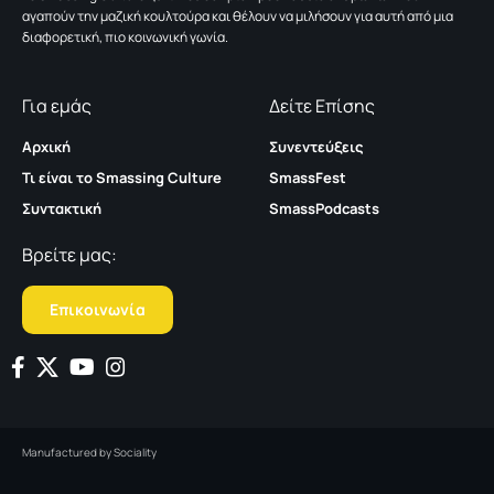
αγαπούν την μαζική κουλτούρα και θέλουν να μιλήσουν για αυτή από μια
διαφορετική, πιο κοινωνική γωνία.
Για εμάς
Δείτε Επίσης
Αρχική
Συνεντεύξεις
Τι είναι το Smassing Culture
SmassFest
Συντακτική
SmassPodcasts
Βρείτε μας:
Επικοινωνία
Manufactured by
Sociality