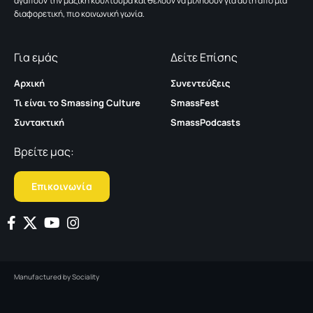
αγαπούν την μαζική κουλτούρα και θέλουν να μιλήσουν για αυτή από μια
διαφορετική, πιο κοινωνική γωνία.
Για εμάς
Δείτε Επίσης
Αρχική
Συνεντεύξεις
Τι είναι το Smassing Culture
SmassFest
Συντακτική
SmassPodcasts
Βρείτε μας:
Επικοινωνία
Manufactured by
Sociality