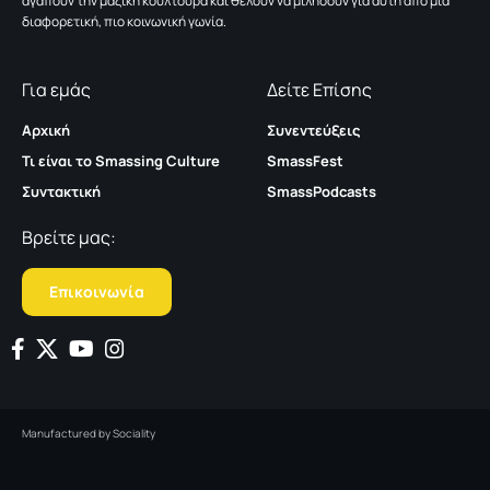
αγαπούν την μαζική κουλτούρα και θέλουν να μιλήσουν για αυτή από μια
διαφορετική, πιο κοινωνική γωνία.
Για εμάς
Δείτε Επίσης
Αρχική
Συνεντεύξεις
Τι είναι το Smassing Culture
SmassFest
Συντακτική
SmassPodcasts
Βρείτε μας:
Επικοινωνία
Manufactured by
Sociality