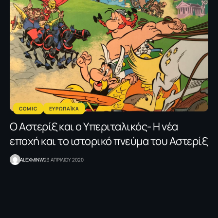
COMIC
ΕΥΡΩΠΑΪΚΑ
Ο Αστερίξ και ο Υπεριταλικός- Η νέα
εποχή και το ιστορικό πνεύμα του Αστερίξ
ALEXMINW
23 ΑΠΡΙΛΙΟΥ 2020