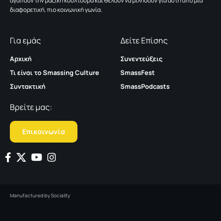
αγαπούν την μαζική κουλτούρα και θέλουν να μιλήσουν για αυτή από μια
διαφορετική, πιο κοινωνική γωνία.
Για εμάς
Δείτε Επίσης
Αρχική
Συνεντεύξεις
Τι είναι το Smassing Culture
SmassFest
Συντακτική
SmassPodcasts
Βρείτε μας:
Επικοινωνία
Manufactured by
Sociality