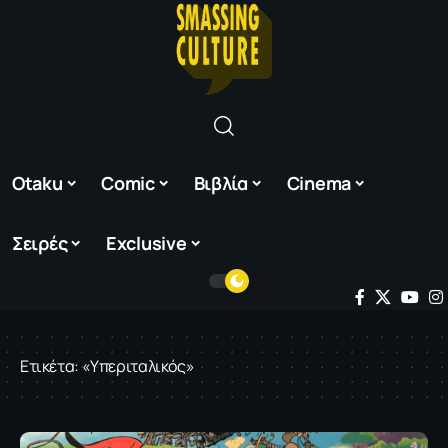
Otaku
Comic
Βιβλία
Cinema
Σειρές
Exclusive
Ετικέτα:
«Υπεριταλικός»