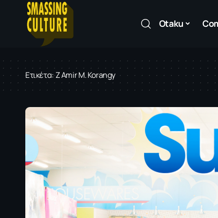
Otaku
Co
Ετικέτα:
Z Amir M. Korangy