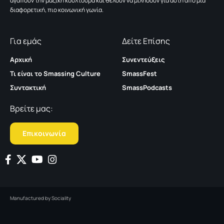
αγαπούν την μαζική κουλτούρα και θέλουν να μιλήσουν για αυτή από μια
διαφορετική, πιο κοινωνική γωνία.
Για εμάς
Δείτε Επίσης
Αρχική
Συνεντεύξεις
Τι είναι το Smassing Culture
SmassFest
Συντακτική
SmassPodcasts
Βρείτε μας:
Επικοινωνία
Manufactured by
Sociality