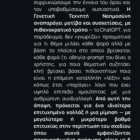
συρρικνώσουμε την έννοια του όρου και
τον υποβαθμίσουμε ουσιαστικά.
Η
Γενετική Τεχνητή Νοημοσύνη
αναπαράγει μοτίβα και συσχετίσεις, με
πιθανοκρατικό τρόπο
— το
ChatGPT
, για
παράδειγμα, δεν «γνωρίζει» πραγματικά
για τι θέμα μιλάει κάθε φορά αλλά με
βάση το πλαίσιο στο οποίο βρίσκεται
κάθε φορά (τι οδηγία-
prompt
του δίνει ο
χρήστης, για ποια θεματική συζητάει
κλπ) βρίσκει βάσει πιθανοτήτων ποια
είναι η επόμενη κατάλληλη «λέξη» και
κάπως έτσι «παράγει» λόγο που έχει
υψηλό επίπεδο ομοιότητας με μια
ανθρώπινη συνδιαλλαγή.
Από αυτή την
άποψη, πρόκειται για ένα ιδιαίτερα
επιτυχημένο κολλάζ ή μια μίμηση — με
μεγαλύτερο ή μικρότερο βαθμό
επιτυχίας στην περίπτωση του σχεδίου
όπου συχνά εμφανίζονται
παραμορφωμένα πρόσωπα, χέρια με 6