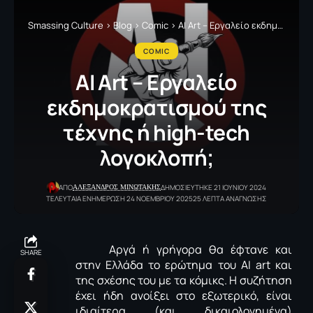
Smassing Culture
>
Blog
>
Comic
>
AI Art – Εργαλείο εκδημοκρατισμού της τέχνης ή high-tech λογοκλοπή;
COMIC
AI Art – Εργαλείο
εκδημοκρατισμού της
τέχνης ή high-tech
λογοκλοπή;
ΑΛΕΞΑΝΔΡΟΣ ΜΙΝΩΤΑΚΗΣ
ΑΠΟ
ΔΗΜΟΣΙΕΥΤΗΚΕ 21 ΙΟΥΝΙΟΥ 2024
ΤΕΛΕΥΤΑΙΑ ΕΝΗΜΕΡΩΣΗ 24 ΝΟΕΜΒΡΙΟΥ 2025
25 ΛΕΠΤΑ ΑΝΑΓΝΩΣΗΣ
Αργά ή γρήγορα θα έφτανε και
SHARE
στην Ελλάδα το ερώτημα του ΑΙ
art
και
της σχέσης του με τα κόμικς. Η συζήτηση
έχει ήδη ανοίξει στο εξωτερικό, είναι
ιδιαίτερα (και δικαιολογημένα)