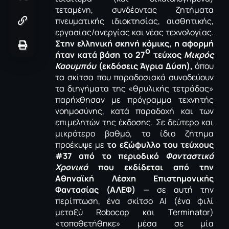
τεταμένη, συνδέοντας ζητήματα
πνευματικής ιδιοκτησίας, αισθητικής,
εργασίας/ανεργίας και νέας τεχνολογίας.
Στην ελληνική σκηνή κόμικς, η αφορμή
ο
ήταν κατά βάση το 27
τεύχος
Μικρός
Καουμπόυ
(εκδόσεις Άγρια Δύση),
όπου
τα σκίτσα που παραδοσιακά συνοδεύουν
τα διηγήματα της «θρυλικής τετράδας»
παρήχθησαν με πρόγραμμα τεχνητής
νοημοσύνης, κατά παραδοχή και των
επιμελητών της έκδοσης. Σε δεύτερο και
μικρότερο βαθμό, το ίδιο ζήτημα
προέκυψε με
το εξώφυλλο του τεύχους
#37 από το περιοδικό
Φανταστικά
Χρονικά
που εκδίδεται από την
Αθηναϊκή Λέσχη Επιστημονικής
Φαντασίας (ΑΛΕΦ)
— σε αυτή την
περίπτωση, ένα σκίτσο ΑΙ (ένα φιλί
μεταξύ
Robocop
και
Terminator
)
«τοποθετήθηκε» μέσα σε μία