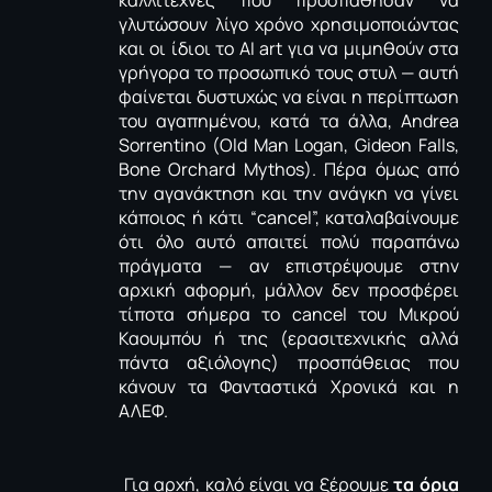
καλλιτέχνες που προσπάθησαν να
γλυτώσουν λίγο χρόνο χρησιμοποιώντας
και οι ίδιοι το ΑΙ
art
για να μιμηθούν στα
γρήγορα το προσωπικό τους στυλ — αυτή
φαίνεται δυστυχώς να είναι η περίπτωση
του αγαπημένου, κατά τα άλλα,
Andrea
Sorrentino
(
Old
Man
Logan
,
Gideon
Falls
,
Bone
Orchard
Mythos
). Πέρα όμως από
την αγανάκτηση και την ανάγκη να γίνει
κάποιος ή κάτι “
cancel
”, καταλαβαίνουμε
ότι όλο αυτό απαιτεί πολύ παραπάνω
πράγματα — αν επιστρέψουμε στην
αρχική αφορμή, μάλλον δεν προσφέρει
τίποτα σήμερα το
cancel
του Μικρού
Καουμπόυ ή της (ερασιτεχνικής αλλά
πάντα αξιόλογης) προσπάθειας που
κάνουν τα Φανταστικά Χρονικά και η
ΑΛΕΦ.
Για αρχή, καλό είναι να ξέρουμε
τα όρια