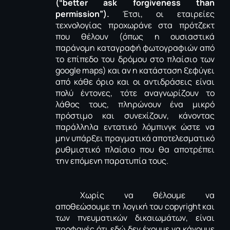
(“
better
ask
forgiveness
than
permission
”).
Έτσι, οι εταιρείες
τεχνολογίας προχωράνε στα πρότζεκτ
που θέλουν (όπως η ουσιαστικά
παράνομη καταγραφή φωτογραφιών από
το επίπεδο του δρόμου στο πλαίσιο των
google
maps
) και αν η κατάσταση ξεφύγει
από κάθε όριο και οι αντιδράσεις είναι
πολύ έντονες, τότε αναγνωρίζουν το
λάθος τους, πληρώνουν ένα μικρό
πρόστιμο και συνεχίζουν, κάνοντας
παράλληλα εντατικό λόμπινγκ ώστε να
μην υπάρξει πραγματικά αποτελεσματικό
ρυθμιστικό πλαίσιο που θα αποτρέπει
την επόμενη παρατυπία τους.
Χωρίς να θέλουμε να
αποθεώσουμε τη λογική του
copyright
και
των πνευματικών δικαιωμάτων, είναι
προφανές ότι εδώ δεν έχουμε να κάνουμε