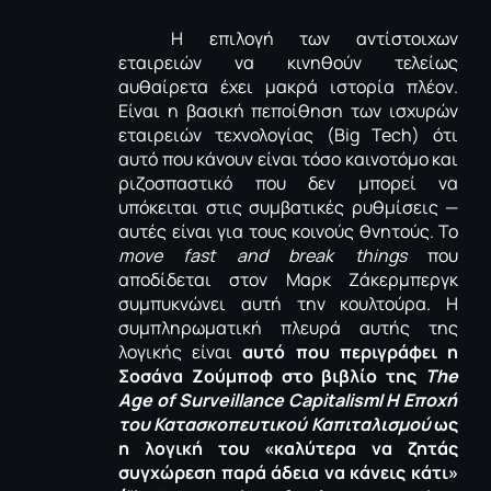
Η επιλογή των αντίστοιχων
εταιρειών να κινηθούν τελείως
αυθαίρετα έχει μακρά ιστορία πλέον.
Είναι η βασική πεποίθηση των ισχυρών
εταιρειών τεχνολογίας (
Big
Tech
) ότι
αυτό που κάνουν είναι τόσο καινοτόμο και
ριζοσπαστικό που δεν μπορεί να
υπόκειται στις συμβατικές ρυθμίσεις —
αυτές είναι για τους κοινούς θνητούς. Το
move
fast
and
break
things
που
αποδίδεται στον Μαρκ Ζάκερμπεργκ
συμπυκνώνει αυτή την κουλτούρα. Η
συμπληρωματική πλευρά αυτής της
λογικής είναι
αυτό που περιγράφει η
Σοσάνα Ζούμποφ στο βιβλίο της
The
Age
of
Surveillance
Capitalism
/
Η Εποχή
του Κατασκοπευτικού Καπιταλισμού
ως
η λογική του «καλύτερα να ζητάς
συγχώρεση παρά άδεια να κάνεις κάτι»