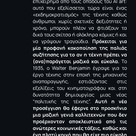
επιχείρημα από τους οπαδούς του ΑΙ
art
:
αυτό που εξελίσσεται τώρα είναι ένας
«εκδημοκρατισμός» της τέχνης καθώς
άνθρωποι χωρίς σχετικές δεξιότητες ή
χρόνο, μπορούν πλέον να φτιάξουν τα
δικά τους σκίτσα ή ολόκληρα κόμικς ή και
να γράψουν τραγούδια.
Πρόκειται για
μία προφανή κακοποίηση της παλιάς
συζήτησης για το αν η τέχνη πρέπει να
(ανα)παράγεται μαζικά και εύκολα.
Το
1935, ο Walter Benjamin έγραψε για το
έργο τέχνης στην εποχή της μηχανικής
αναπαραγωγής, εστιάζοντας στις
εξελίξεις του κινηματογράφου και στη
δυνατότητα δημιουργίας μιας νέας
“πολιτικής της τέχνης”.
Αυτή η νέα
προσέγγιση θα έφερνε στο προσκήνιο
μια μαζική γενιά καλλιτεχνών που δεν
προέρχονταν αποκλειστικά από τις
ανώτερες κοινωνικές τάξεις, καθώς και
ένα πλατύ κοινό που θα είχε πιο εύκολη