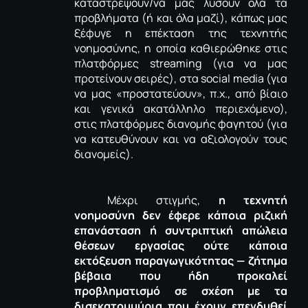
καταστρέψουν/να μας λύσουν όλα τα
προβλήματα (ή και όλα μαζί), κάπως μας
ξέφυγε η επέκταση της τεχνητής
νοημοσύνης, η οποία καθιερώθηκε στις
πλατφόρμες
streaming
(για να μας
προτείνουν σειρές), στα
social
media
(για
να μας «προστατεύουν», π.χ., από βίαιο
και γενικά ακατάλληλο περιεχόμενο),
στις πλατφόρμες διανομής φαγητού (για
να κατευθύνουν και να αξιολογούν τους
διανομείς).
Μέχρι στιγμής,
η τεχνητή
νοημοσύνη δεν έφερε κάποια ριζική
επανάσταση ή συντριπτική απώλεια
θέσεων εργασίας ούτε κάποια
εκτόξευση
παραγωγικότητας
— ζήτημα
βέβαια που ήδη προκαλεί
προβληματισμό σε σχέση με τα
δισεκατομμύρια που έχουν επενδυθεί