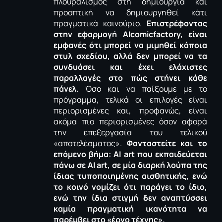
πλουραλισμός στη δημιουργία και
προοπτική να δημιουργηθεί κάτι
πραγματικά καινούριο.
Επιστρέφοντας
στην εφαρμογή AIcomicfactory, είναι
εμφανές ότι μπορεί να μιμηθεί κάποια
στυλ σχεδίου, αλλά δεν μπορεί να τα
συνδυάσει και έχει ελάχιστες
παραλλαγές στο πώς στήνει κάθε
πάνελ.
Όσο και να παίξουμε με το
πρόγραμμα, τελικά οι επιλογές είναι
περιορισμένες και, προφανώς, είναι
ακόμα πιο περιορισμένες όσον αφορά
την επεξεργασία του τελικού
«αποτελέσματος».
Φανταστείτε και το
επόμενο βήμα: ΑΙ
art
που εκπαιδεύεται
πάνω σε ΑΙ
art
, σε μία διαρκή λούπα της
ίδιας τυποποιημένης αισθητικής, ενώ
το κοινό νομίζει ότι παράγει το ίδιο,
ενώ την ίδια στιγμή δεν αναπτύσσει
καμία πραγματική ικανότητα να
παρέμβει στο «έργο τέχνης».