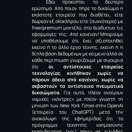
Εδώ προκύπτει το δεύτερο
ερώτημα. Από ποιον πήρε το δικαίωμα η
εκάστοτε εταιρεία που διαθέτει, είτε
δωρεάν εξ ολοκλήρου είτε (συχνότερα) με
free
/
premium
μοντέλο, στο διαδίκτυο τις
εφαρμογές της;
Από κανέναν!
Μπορούμε
να υποθέσουμε ότι έχει αξιοποιηθεί
εκείνο ή το άλλο έργο τέχνης, εκείνη ή η
δίπλα βάση δεδομένων με κείμενο αλλά σε
κάθε περίπτωση γνωρίζουμε με σιγουριά
ότι
οι αντίστοιχες εταιρείες
τεχνολογίας κινήθηκαν χωρίς να
πάρουν άδεια από κανέναν, χωρίς να
σεβαστούν τα αντίστοιχα πνευματικά
δικαιώματα.
Για αυτό, πλέον ανοίγουν
νομικές «κόντρες» με πλέον γνωστή τη
μήνυση των
Ν
ew
York
Times
στην
OpenA
Ι
(εταιρεία του
ChatGPT
) μετά την
ανακάλυψη της εφημερίδας ότι το
πρόγραμμα τεχνητής νοημοσύνης
εκπαιδεύτηκε (και) πάνω σε χιλιάδες