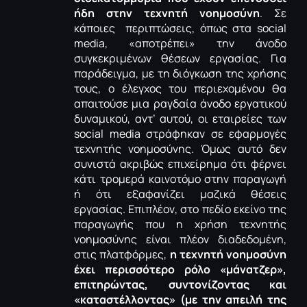
ήδη στην τεχνητή νοημοσύνη
. Σε
κάποιες περιπτώσεις, όπως στα
social
media
, «αποτρέπει» την άνοδο
συγκεκριμένων θέσεων εργασίας. Για
παράδειγμα, με τη διόγκωση της χρήσης
τους, ο έλεγχος του περιεχομένου θα
απαιτούσε μια ραγδαία άνοδο εργατικού
δυναμικού, αντ’ αυτού, οι εταιρείες των
social
media
στράφηκαν σε εφαρμογές
τεχνητής νοημοσύνης. Όμως αυτό δεν
συνιστά ακριβώς επιχείρημα ότι φέρνει
κάτι τρομερά καινοτόμο στην παραγωγή
ή ότι εξαφανίζει μαζικά θέσεις
εργασίας. Επιπλέον, στο πεδίο εκείνο της
παραγωγής που η χρήση τεχνητής
νοημοσύνης είναι πλέον διαδεδομένη,
στις πλατφόρμες,
η τεχνητή νοημοσύνη
έχει περισσότερο ρόλο «
μάνατζερ
»,
επιτηρώντας, συντονίζοντας και
«καταστέλλοντας» (με την απειλή της