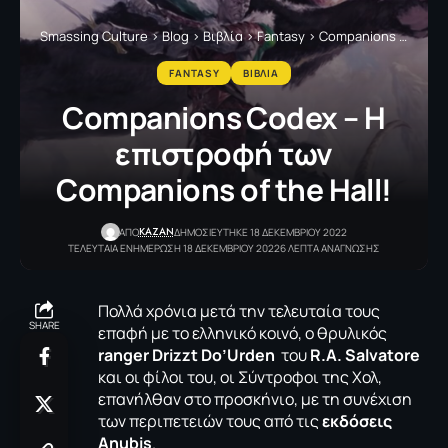
Smassing Culture
>
Blog
>
Βιβλία
>
Fantasy
>
Companions Codex – H επιστροφή των Companions of the Hall!
FANTASY
ΒΙΒΛΙΑ
Companions Codex – H
επιστροφή των
Companions of the Hall!
KAZAN
ΑΠΟ
ΔΗΜΟΣΙΕΥΤΗΚΕ 18 ΔΕΚΕΜΒΡΙΟΥ 2022
ΤΕΛΕΥΤΑΙΑ ΕΝΗΜΕΡΩΣΗ 18 ΔΕΚΕΜΒΡΙΟΥ 2022
6 ΛΕΠΤΑ ΑΝΑΓΝΩΣΗΣ
Πολλά χρόνια μετά την τελευταία τους
SHARE
επαφή με το ελληνικό κοινό, ο θρυλικός
ranger
Drizzt Do’Urden
του
R.A. Salvatore
και οι φίλοι του, οι Σύντροφοι της Χολ,
επανήλθαν στο προσκήνιο, με τη συνέχιση
των περιπετειών τους από τις
εκδόσεις
Anubis
.