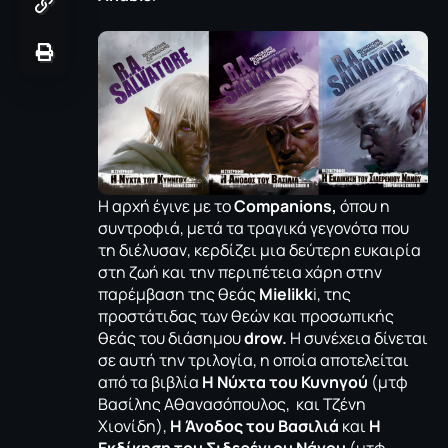
Η αρχή έγινε με το
Companions,
όπου η
συντροφιά, μετά τα τραγικά γεγονότα που
τη διέλυσαν, κερδίζει μια δεύτερη ευκαιρία
στη ζωή και την περιπέτεια χάρη στην
παρέμβαση της θεάς
Mielikk
i, της
προστάτιδας των θεών και προσωπικής
θεάς του διάσημου
drow.
H συνέχεια δίνεται
σε αυτή την τριλογία, η οποία αποτελείται
από τα βιβλία
Η Νύχτα του Κυνηγού
(μτφ
Βασίλης Αθανασόπουλος, και Τζένη
Χιονίδη),
Η Άνοδος του Βασιλιά
και
Η