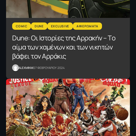
COMIC
DUNE
EXCLUSIVE
ΑΦΙΕΡΩΜΑΤΑ
Dune: Οι Ιστορίες της Αρρακήν – Τo
αίμα των χαμένων και των νικητών
βάφει τον Αρράκις
ALEXMINW
27 ΦΕΒΡΟΥΑΡΙΟΥ 2024