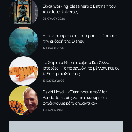
Είναι working-class hero ο Batman του
Absolute Universe;
25 ΙΟΥΛΙΟΥ 2026
Η Πεντάμορφη και το Τέρας – Πέρα από
την εκδοχή της Disney
17 ΙΟΥΛΙΟΥ 2026
To Xάρτινο Θηριοτροφείο Και Άλλες
Ιστορίες– Το παρελθόν, το μέλλον, και οι
λέξεις μεταξύ τους
15 ΙΟΥΛΙΟΥ 2026
David Lloyd – «Ξεκινήσαμε το V for
Vendetta χωρίς να πιστεύουμε ότι
φτιάχνουμε κάτι σημαντικό»
15 ΙΟΥΛΙΟΥ 2026