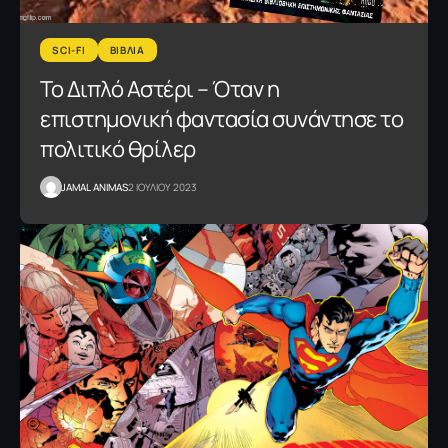
SCI-FI
ΒΙΒΛΙΑ
To Διπλό Αστέρι – Όταν η
επιστημονική φαντασία συνάντησε το
πολιτικό θρίλερ
JAMAL ANIMAS
2 ΙΟΥΛΙΟΥ 2023