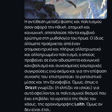
Η αντίθεση μεταξύ φύσης και πολιτισμού
όσον αφορά την ηθική, ατομική και
κοινωνική, αποτελούσε πάντα κομβικό
ερώτημα στη μυθολογία του ήρωα. Ο ίδιος
άλλωστε προέρχεται από έναν
ατομοκεντρικό και πλήρως αλλοτριωτικό
και αλλοτριωμένο πολιτισμό, ο οποίος
προβαίνει σε έναν αδυσώπητο κοινωνικό
κανιβαλισμό και συνεχόμενες εσωτερικές
συγκρούσεις ενώ ακόμα και για την επίφαση
συνοχής του επιστρατεύει το ρατσιστικό
μίσος και την ξενοφοβία. Όμως, όπως ο
Drizzt
γνωρίζει (ή ελπίζει να ισχύει) για
αυτό οφείλονται οι πολιτισμικοί θεσμοί που
έχει επιβάλει το ιερατείο της θεάς του
χάους, της αραχνόμορφης
Lolth
. Όμως αν
δεν είναι έτσι;