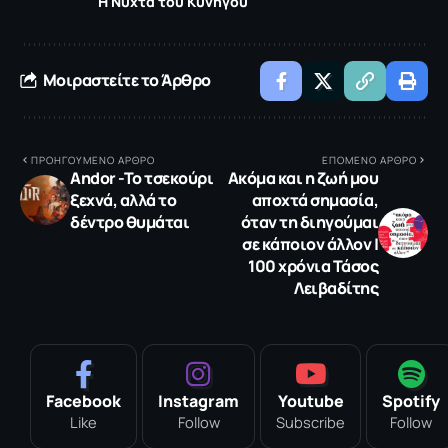
Η Νύχτα του Κυνηγού
Μοιραστείτε το Άρθρο
ΠΡΟΗΓΟΥΜΕΝΟ ΑΡΘΡΟ
ΕΠΟΜΕΝΟ ΑΡΘΡΟ
Andor -To τσεκούρι
Ακόμα και η ζωή μου
ξεχνά, αλλά το
αποχτά σημασία,
δέντρο θυμάται
όταν τη διηγούμαι
σε κάποιον άλλον |
100 χρόνια Τάσος
Λειβαδίτης
Facebook
Instagram
Youtube
Spotify
Like
Follow
Subscribe
Follow