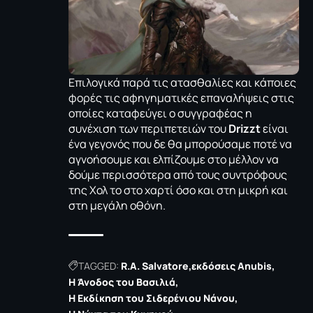
Επιλογικά παρά τις ατασθαλίες και κάποιες
φορές τις αφηγηματικές επαναλήψεις στις
οποίες καταφεύγει ο συγγραφέας η
συνέχιση των περιπετειών του
Drizzt
είναι
ένα γεγονός που δε θα μπορούσαμε ποτέ να
αγνοήσουμε και ελπίζουμε στο μέλλον να
δούμε περισσότερα από τους συντρόφους
της Χολ το στο χαρτί όσο και στη μικρή και
στη μεγάλη οθόνη.
TAGGED:
R.A. Salvatore
εκδόσεις Anubis
Η Άνοδος του Βασιλιά
Η Εκδίκηση του Σιδερένιου Νάνου