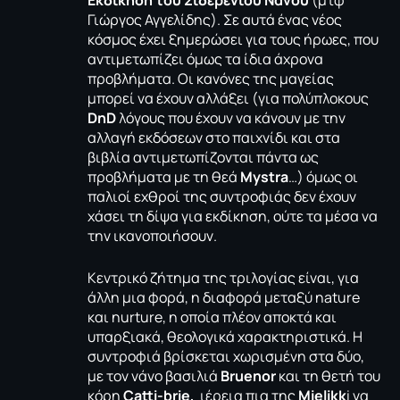
Εκδίκηση του Σιδερένιου Νάνου
(μτφ
Γιώργος Αγγελίδης). Σε αυτά ένας νέος
κόσμος έχει ξημερώσει για τους ήρωες, που
αντιμετωπίζει όμως τα ίδια άχρονα
προβλήματα. Οι κανόνες της μαγείας
μπορεί να έχουν αλλάξει (για πολύπλοκους
DnD
λόγους που έχουν να κάνουν με την
αλλαγή εκδόσεων στο παιχνίδι και στα
βιβλία αντιμετωπίζονται πάντα ως
προβλήματα με τη θεά
Mystra
…) όμως οι
παλιοί εχθροί της συντροφιάς δεν έχουν
χάσει τη δίψα για εκδίκηση, ούτε τα μέσα να
την ικανοποιήσουν.
Κεντρικό ζήτημα της τριλογίας είναι, για
άλλη μια φορά, η διαφορά μεταξύ nature
και nurture, η οποία πλέον αποκτά και
υπαρξιακά, θεολογικά χαρακτηριστικά. Η
συντροφιά βρίσκεται χωρισμένη στα δύο,
με τον νάνο βασιλιά
Bruenor
και τη θετή του
κόρη
Catti-brie,
ιέρεια πια της
Mielikk
i να