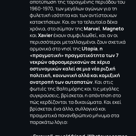
αποτύπωση της ταραγμένης περιόδου του
1960-1970, των μεγάλων αγώνων για τη
φυλετική ισότητα και των αντίστοιχων
κατακτήσεων. Και αν τα τελευταία δέκα
χρόνια, στο σύμπαν της
Marvel
,
Magneto
και
Xavier
έχουν συμφιλιωθεί, και αν οι
περισσότεροι μεταλλαγμένοι ζουν σχετικά
αρμονικά στο νησί της
Utopia
,
η
«πραγματική» πραγματικότητα των 7
νεκρών αφροαμερικανών σε χέρια
αστυνομικών καλεί σε μια νέα ριζική
πολιτική, κοινωνική αλλά και κομιξική
ανατροπή των αυταπατών
. Και στις
φωτιές της Βαλτιμόρης και τις μεγάλες
συγκρούσεις, βρίσκεται η απάντηση στο
πώς κερδίζονται τα δικαιώματα. Και εκεί
βρίσκεται ένα άλλο, συλλογικό και
πραγματικά πανανθρώπινο μήνυμα στα
παρακάτω λόγια: