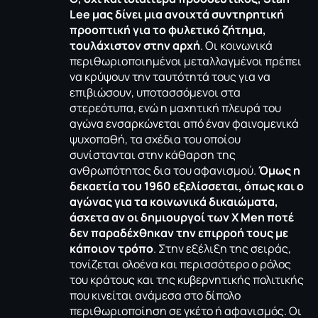
Lee μας δίνει μια ανοιχτά συντηρητική
προοπτική για το φυλετικό ζήτημα,
τουλάχιστον στην αρχή
. Οι κοινωνικά
περιθωριοποιημένοι μεταλλαγμένοι πρέπει
να κρύψουν την ταυτότητά τους για να
επιβιώσουν, υποτασσόμενοι στα
στερεότυπα, ενώ η μαχητική πλευρά του
αγώνα ενσαρκώνεται από έναν φαινομενικά
ψυχοπαθή, τα σχέδια του οποίου
συνίστανται στην κάθαρση της
ανθρωπότητας δια του αφανισμού.
Όμως η
δεκαετία του 1960 εξελίσσεται, όπως και ο
αγώνας για τα κοινωνικά δικαιώματα,
άσχετα αν οι δημιουργοί των X Men ποτέ
δεν παραδέχθηκαν την επιρροή τους με
κάποιον τρόπο
. Στην εξέλιξη της σειράς,
τονίζεται ολοένα και περισσότερο ο ρόλος
του κράτους και της κυβερνητικής πολιτικής
που κινείται ανάμεσα στο δίπολο
περιθωριοποίηση σε γκέτο ή αφανισμός. Οι