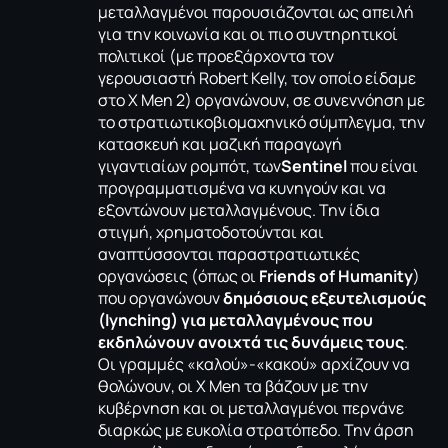
μεταλλαγμένοι παρουσιάζονται ως απειλή
για την κοινωνία και οι πιο συντηρητικοί
πολιτικοί (με προεξάρχοντα τον
γερουσιαστή Robert Kelly, τον οποίο είδαμε
στο X Men 2) οργανώνουν, σε συνεννόηση με
το στρατιωτικοβιομαχηνικό σύμπλεγμα, την
κατασκευή και μαζική παραγωγή
γιγαντιαίων ρομπότ, των
Sentinel
που είναι
προγραμματισμένα να κυνηγούν και να
εξοντώνουν μεταλλαγμένους. Την ίδια
στιγμή, χρηματοδοτούνται και
αναπτύσσονται παραστρατιωτικές
οργανώσεις (όπως οι
Friends of Humanity
)
που οργανώνουν
δημόσιους εξευτελισμούς
(lynching) για μεταλλαγμένους που
εκδηλώνουν ανοιχτά τις δυνάμεις τους
.
Οι γραμμές «καλού»-«κακού» αρχίζουν να
θολώνουν, οι X Men τα βάζουν με την
κυβέρνηση και οι μεταλλαγμένοι περνάνε
διαρκώς με ευκολία στρατόπεδο. Την άρση