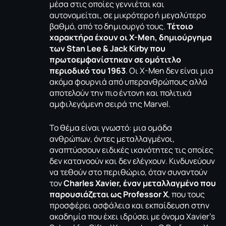
μέσα στις οποίες γεννιέται και
αυτονομείται, σε μικρότερο ή μεγαλύτερο
βαθμό, από το δημιουργό τους.
Τέτοιο
χαρακτήρα έχουν οι X-Men, δημιούργημα
των Stan Lee & Jack Kirby που
πρωτοεμφανίστηκαν σε ομότιτλο
περιοδικό του 1963
. Oι X-Men δεν είναι μια
ακόμα φουρνιά από υπερανθρώπους αλλά
αποτελούν την πιο έντονη και πολιτικά
αμφιλεγόμενη σειρά της Marvel.
Το θέμα είναι γνωστό: μια ομάδα
ανθρώπων, όντες μεταλλαγμένοι,
αναπτύσσουν ειδικές ικανότητες τις οποίες
δεν κατανοούν και δεν ελέγχουν. Κινδυνεύουν
να τεθούν στο περιθώριο, όταν συναντούν
τον
Charles Xavier, έναν μεταλλαγμένο που
παρουσιάζεται ως Professor X
, που τους
προσφέρει ασφάλεια και εκπαίδευση στην
ακαδημία που έχει ιδρύσει με όνομα Xavier’s