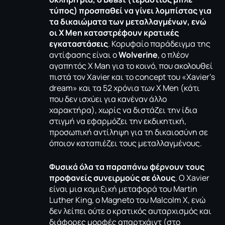
τύπος) προσπαθεί να γίνει λομπίστας για
τα δικαιώματα των μεταλλαγμένων, ενώ
οι Χ Men καταστρέφουν κρατικές
εγκαταστάσεις
. Κορυφαίο παράδειγμα της
αντίφασης είναι ο
Wolverine
, ο πλέον
αγαπητός X Man για το κοινό, που ακολουθεί
πιστά τον Xavier και το concept του «Xavier’s
dream» και τα 52 χρόνια των X Men (κάτι
που δεν ισχύει για κανέναν άλλο
χαρακτήρα), χωρίς να διστάζει την ίδια
στιγμή να εφαρμόζει την εκδικητική,
προσωπική αντίληψη για τη δικαιοσύνη σε
όποιον καταπιέζει τους μεταλλαγμένους.
Φυσικά όλα τα παραπάνω φέρνουν τους
προφανείς συνειρμούς σε όλους
. O Xavier
είναι μια κομιξική μεταφορά του Martin
Luther King, o Magneto του Malcolm X, ενώ
δεν λείπει ούτε ο κρατικός αυταρχισμός και
διάφορες μορφές απαρτχάιντ (στο