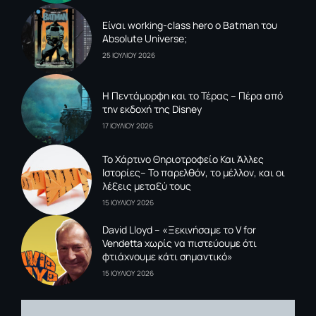
Είναι working-class hero ο Batman του
Absolute Universe;
25 ΙΟΥΛΙΟΥ 2026
Η Πεντάμορφη και το Τέρας – Πέρα από
την εκδοχή της Disney
17 ΙΟΥΛΙΟΥ 2026
To Xάρτινο Θηριοτροφείο Και Άλλες
Ιστορίες– Το παρελθόν, το μέλλον, και οι
λέξεις μεταξύ τους
15 ΙΟΥΛΙΟΥ 2026
David Lloyd – «Ξεκινήσαμε το V for
Vendetta χωρίς να πιστεύουμε ότι
φτιάχνουμε κάτι σημαντικό»
15 ΙΟΥΛΙΟΥ 2026