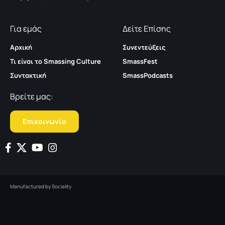
Για εμάς
Δείτε Επίσης
Αρχική
Συνεντεύξεις
Τι είναι το Smassing Culture
SmassFest
Συντακτική
SmassPodcasts
Βρείτε μας:
Επικοινωνία
Manufactured by
Sociality