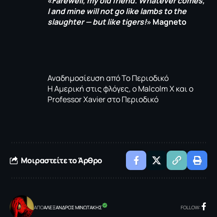
«
Farewell, my old friend. Whatever comes,
I and mine will not go like lambs to the
slaughter — but like tigers!
»
Magneto
Αναδημοσίευση από Το Περιοδικό
Η Αμερική στις φλόγες, ο Malcolm X και ο
Professor Xavier στο Περιοδικό
Μοιραστείτε το Άρθρο
ΑΠΟ
ΑΛΕΞΑΝΔΡΟΣ ΜΙΝΩΤΑΚΗΣ
FOLLOW: