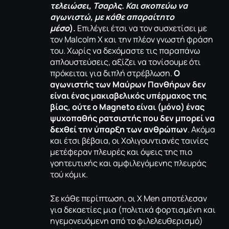
τελειώσει
,
Τσαρλς
.
Και σκοπεύω να
αγωνιστώ, με κάθε απαραίτητο
μέσο
).
Επιλέγει έτσι να τον συσχετίσει με
τον Malcolm X και την πλέον γνωστή φράση
του. Χωρίς να δεχόμαστε τις παραπάνω
απλουστεύσεις, αξίζει να τονίσουμε ότι
πρόκειται για διπλή στρέβλωση.
Ο
αγωνιστής των Μαύρων Πανθήρων δεν
είναι ένας μακιαβελικός υπέρμαχος της
βίας, ούτε ο Magneto είναι (μόνο) ένας
ψυχοπαθής ρατσιστής που δεν μπορεί να
δεχθεί την ύπαρξη των ανθρώπων
. Ακόμα
και έτσι βέβαια, οι Χολιγουντιανές ταινίες
μετέφεραν πλευρές και όψεις της πιο
γοητευτικής και αμφιλεγόμενης πλευράς
τού κόμικ.
Σε κάθε περίπτωση, οι X Men αποτέλεσαν
για δεκαετίες μια (πολιτικά φορτισμένη και
ηγεμονευόμενη από το φιλελευθερισμό)