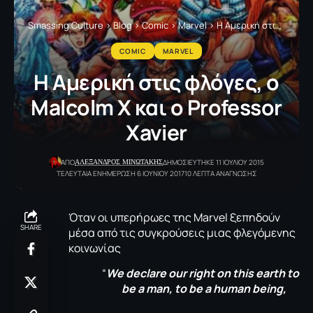
Smassing Culture
>
Blog
>
Comic
>
Marvel
>
Η Αμερική στις φλόγες, ο Malcolm X και ο Professor Xavier
COMIC
MARVEL
Η Αμερική στις φλόγες, ο
Malcolm X και ο Professor
Xavier
ΑΛΕΞΑΝΔΡΟΣ ΜΙΝΩΤΑΚΗΣ
ΑΠΟ
ΔΗΜΟΣΙΕΥΤΗΚΕ 11 ΙΟΥΛΙΟΥ 2015
ΤΕΛΕΥΤΑΙΑ ΕΝΗΜΕΡΩΣΗ 6 ΙΟΥΝΙΟΥ 2017
10 ΛΕΠΤΑ ΑΝΑΓΝΩΣΗΣ
Όταν οι υπερήρωες της Μarvel ξεπηδούν
SHARE
μέσα από τις συγκρούσεις μιας φλεγόμενης
κοινωνίας
“
We declare our right on this earth to
be a man, to be a human being,