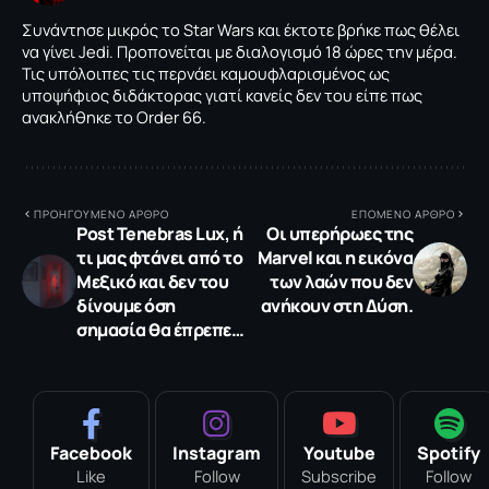
Συνάντησε μικρός το Star Wars και έκτοτε βρήκε πως θέλει
να γίνει Jedi. Προπονείται με διαλογισμό 18 ώρες την μέρα.
Τις υπόλοιπες τις περνάει καμουφλαρισμένος ως
υποψήφιος διδάκτορας γιατί κανείς δεν του είπε πως
ανακλήθηκε το Order 66.
ΠΡΟΗΓΟΥΜΕΝΟ ΑΡΘΡΟ
ΕΠΟΜΕΝΟ ΑΡΘΡΟ
Ρost Tenebras Lux, ή
Οι υπερήρωες της
τι μας φτάνει από το
Marvel και η εικόνα
Μεξικό και δεν του
των λαών που δεν
δίνουμε όση
ανήκουν στη Δύση.
σημασία θα έπρεπε…
Facebook
Instagram
Youtube
Spotify
Like
Follow
Subscribe
Follow