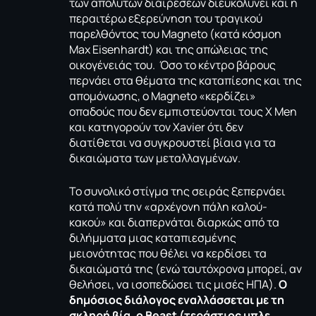
των απόλυτων διαιρέσεων διευκολύνει και η
περαιτέρω εξερεύνηση του τραγικού
παρελθόντος του Magneto (κατά κόσμοn
Max Eisenhardt) και της απώλειας της
οικογένειάς του. Όσο το κέντρο βάρους
περνάει στα θέματα της καταπίεσης και της
απομόνωσης, ο Magneto «κερδίζει»
οπαδούς που δεν εμπιστεύονται τους X Men
και κατηγορούν τον Xavier ότι δεν
διατίθεται να συγκρουστεί βίαια για τα
δικαιώματα των μεταλλαγμένων.
Το συνολικό στίγμα της σειράς ξεπερνάει
κατά πολύ την «αρχέγονη πάλη καλού-
κακού» και διαπερνάται διαρκώς από τα
διλήμματα μιας καταπιεσμένης
μειονότητας που θέλει να κερδίσει τα
δικαιώματά της (ενώ ταυτόχρονα μπορεί, αν
θελήσει, να ισοπεδώσει τις μισές ΗΠΑ).
Ο
δημόσιος διάλογος εναλλάσσεται με τη
σκληρή βία, ο Beast (τεράστιος μπλε