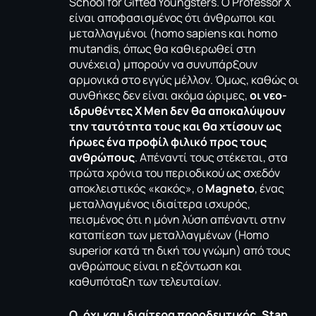
School for Gifted Youngsters. Ο Professor X
είναι αποφασισμένος ότι άνθρωποι και
μεταλλαγμένοι (homo sapiens και homo
mutandis, όπως θα καθιερωθεί στη
συνέχεια) μπορούν να συνυπάρξουν
αρμονικά στο εγγύς μέλλον. Όμως, καθώς οι
συνθήκες δεν είναι ακόμα ώριμες,
οι νεο-
ιδρυθέντες X Men δεν θα αποκαλύψουν
την ταυτότητα τους και θα χτίσουν ως
ήρωες ένα προφίλ φιλικό προς τους
ανθρώπους
. Απέναντί τους στέκεται, στα
πρώτα χρόνια του περιοδικού ως σχεδόν
αποκλειστικός «κακός», ο
Magneto
, ένας
μεταλλαγμένος ιδιαίτερα ισχυρός,
πεισμένος ότι η μόνη λύση απέναντι στην
καταπίεση των μεταλλαγμένων (Homo
superior κατά τη δική του γνώμη) από τους
ανθρώπους είναι η εξόντωση και
καθυπόταξη των τελευταίων.
Ο, όχι και ιδιαίτερα προοδευτικός, Stan