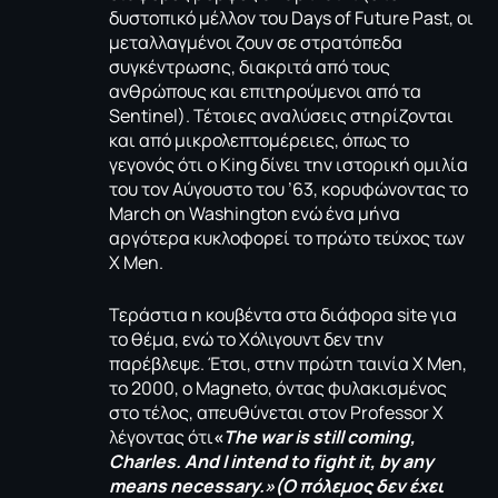
δυστοπικό μέλλον του Days of Future Past, οι
μεταλλαγμένοι ζουν σε στρατόπεδα
συγκέντρωσης, διακριτά από τους
ανθρώπους και επιτηρούμενοι από τα
Sentinel). Τέτοιες αναλύσεις στηρίζονται
και από μικρολεπτομέρειες, όπως το
γεγονός ότι o King δίνει την ιστορική ομιλία
του τον Αύγουστο του ’63, κορυφώνοντας το
March on Washington ενώ ένα μήνα
αργότερα κυκλοφορεί το πρώτο τεύχος των
X Men.
Τεράστια η κουβέντα στα διάφορα site για
το θέμα, ενώ το Χόλιγουντ δεν την
παρέβλεψε. Έτσι, στην πρώτη ταινία X Men,
το 2000, ο Magneto, όντας φυλακισμένος
στο τέλος, απευθύνεται στον Professor X
λέγοντας ότι
«
The war is still coming,
Charles.
And I intend to fight it, by any
means necessary.»(
Ο
πόλεμος
δεν
έχει