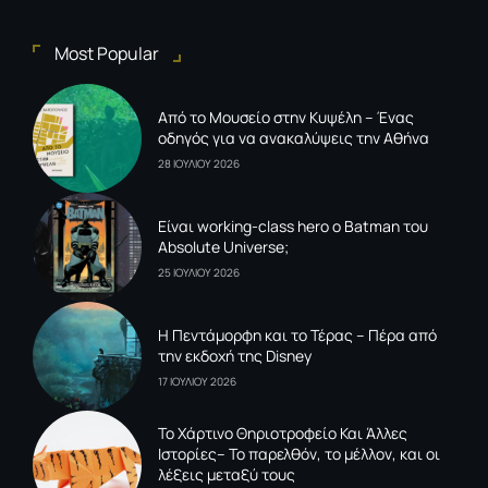
Most Popular
Από το Μουσείο στην Κυψέλη – Ένας
οδηγός για να ανακαλύψεις την Αθήνα
28 ΙΟΥΛΙΟΥ 2026
Είναι working-class hero ο Batman του
Absolute Universe;
25 ΙΟΥΛΙΟΥ 2026
Η Πεντάμορφη και το Τέρας – Πέρα από
την εκδοχή της Disney
17 ΙΟΥΛΙΟΥ 2026
To Xάρτινο Θηριοτροφείο Και Άλλες
Ιστορίες– Το παρελθόν, το μέλλον, και οι
λέξεις μεταξύ τους