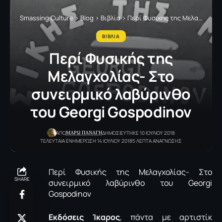
Smassing Culture
>
Blog
>
Βιβλία
>
Περί Φυσικής της Μελαγχολίας- Στο συνειρμικό λαβύρινθο του Georgi Gospodinov
ΒΙΒΛΙΑ
Περί Φυσικής της
Μελαγχολίας- Στο
συνειρμικό λαβύρινθο
του Georgi Gospodinov
ΜΑΡΩ ΠΑΝΑΓΗ
ΑΠΟ
ΔΗΜΟΣΙΕΥΤΗΚΕ 10 ΙΟΥΛΙΟΥ 2018
ΤΕΛΕΥΤΑΙΑ ΕΝΗΜΕΡΩΣΗ 14 ΙΟΥΛΙΟΥ 2018
5 ΛΕΠΤΑ ΑΝΑΓΝΩΣΗΣ
Περί Φυσικής της Μελαγχολίας- Στο
SHARE
συνειρμικό λαβύρινθο του Georgi
Gospodinov
Εκδόσεις Ίκαρος
, πάντα με αρτιστίκ