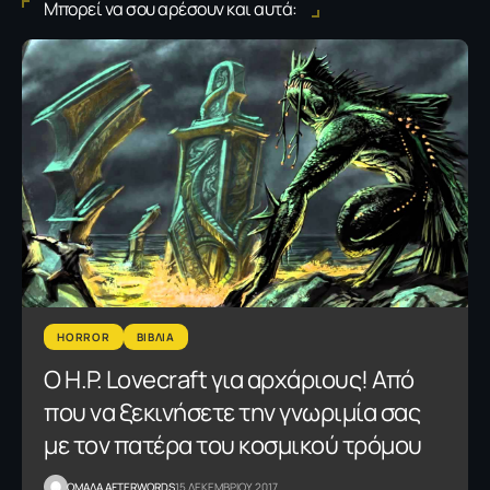
Μπορεί να σου αρέσουν και αυτά:
HORROR
ΒΙΒΛΙΑ
Ο H.P. Lovecraft για αρχάριους! Από
που να ξεκινήσετε την γνωριμία σας
με τον πατέρα του κοσμικού τρόμου
OΜΑΔΑ AFTERWORDS
15 ΔΕΚΕΜΒΡΙΟΥ 2017