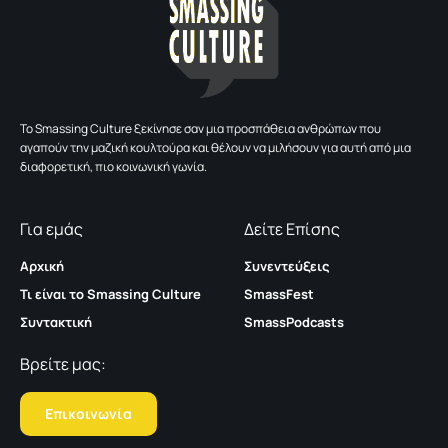
To Smassing Culture ξεκίνησε σαν μια προσπάθεια ανθρώπων που
αγαπούν την μαζική κουλτούρα και θέλουν να μιλήσουν για αυτή από μια
διαφορετική, πιο κοινωνική γωνία.
Για εμάς
Δείτε Επίσης
Αρχική
Συνεντεύξεις
Τι είναι το Smassing Culture
SmassFest
Συντακτική
SmassPodcasts
Βρείτε μας:
Επικοινωνία