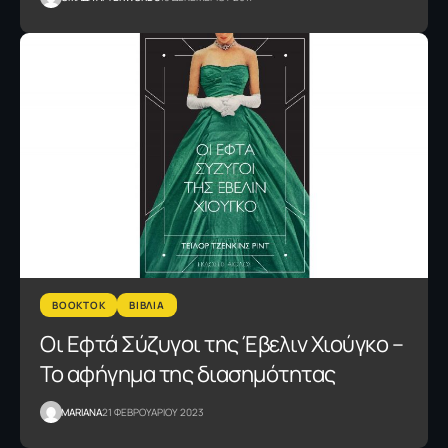
BOOKTOK
ΒΙΒΛΙΑ
Οι Εφτά Σύζυγοι της Έβελιν Χιούγκο –
Το αφήγημα της διασημότητας
MARIANA
21 ΦΕΒΡΟΥΑΡΙΟΥ 2023