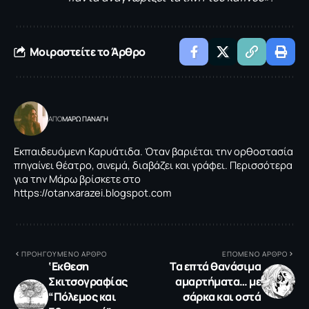
Μοιραστείτε το Άρθρο
ΑΠΟ
ΜΑΡΩ ΠΑΝΑΓΗ
Εκπαιδευόμενη Καρυάτιδα. Όταν βαριέται την ορθοστασία
πηγαίνει θέατρο, σινεμά, διαβάζει και γράφει. Περισσότερα
για την Μάρω βρίσκετε στο
https://otanxarazei.blogspot.com
ΠΡΟΗΓΟΥΜΕΝΟ ΑΡΘΡΟ
ΕΠΟΜΕΝΟ ΑΡΘΡΟ
‘Εκθεση
Τα επτά θανάσιμα
Σκιτσογραφίας
αμαρτήματα… με
“Πόλεμος και
σάρκα και οστά