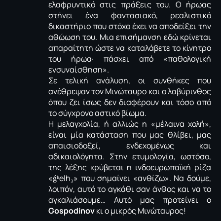
ελαφρυντικό στις πράξεις του. Ο ήρωας
στήνει ένα φαντασιακό, ρεαλιστικό
δικαστήριο που στόχο έχει να αποδείξει την
αθώωση του. Μια επισήμανση εδώ κρίνεται
απαραίτητη ώστε να καταλάβετε το κίνητρο
του ήρωα· πάσχει από «παθολογική
ενσυναίσθηση».
Σε τελική ανάλυση, οι συνθήκες που
ανέθρεψαν τον Μινώταυρο και ο λαβύρινθος
όπου ζει ίσως δεν διαφέρουν και τόσο από
το σύγχρονο αστικό βίωμα.
Η μελαγχολία, ή αλλιώς η «μέλαινα χολή»,
είναι μία κατάσταση που μας θλίβει, μας
απαισιοδοξεί, ενδεχομένως και
αδικαιολόγητα. Στην ετυμολογία, ωστόσο,
της λέξης κρύβεται η ινδοευρωπαϊκή ρίζα
«ǵʰelh₃» που σημαίνει «ανθίζω». Να δούμε,
λοιπόν, αυτό το αγκάθι σαν άνθος και να το
αγκαλιάσουμε… Αυτό μας προτείνει ο
Gospodinov
κι ο μικρός Μινώταυρος!