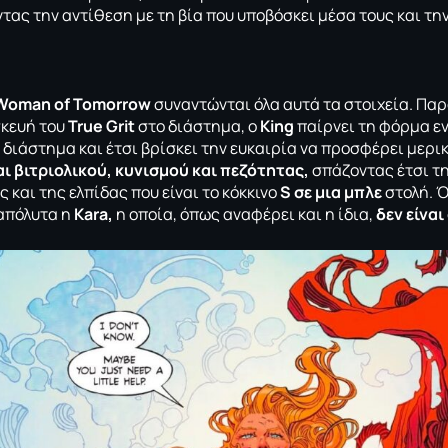
ντας την αντίθεση με τη βία που υποβόσκει μέσα τους και τη
 Woman of Tomorrow
συναντώνται όλα αυτά τα στοιχεία. Πα
σκευή του
True Grit
στο διάστημα, ο
King
παίρνει τη φόρμα εν
 διάστημα και έτσι βρίσκει την ευκαιρία να προσφέρει μερικ
ι βιτριολικού,
κυνισμού και πεζότητας,
σπάζοντας έτσι τη
 και της ελπίδας που είναι το κόκκινο
S σε μια μπλε
στολή. Ό
 απόλυτα η
Kara,
η οποία, όπως αναφέρει και η ίδια,
δεν είναι