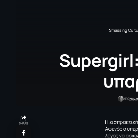
Smassing Cultu
Supergirl
υπα
NΙΚΟ
ΑΠΟ
Η εισπρακτική
SHARE
Αφενός ο υπερ
λόγος να ασχο