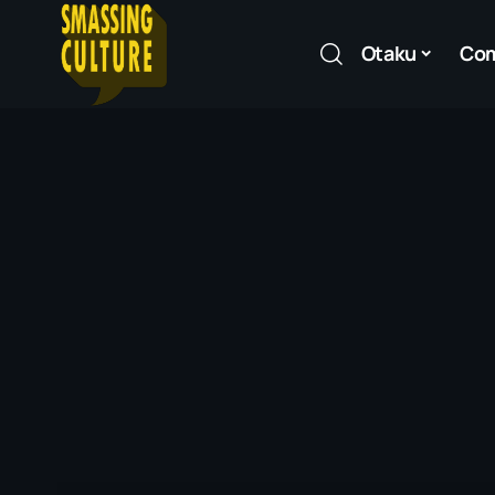
Otaku
Co