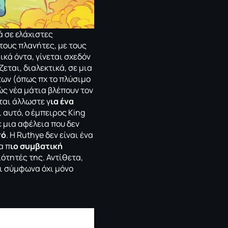
ά σε ελάχιστες
τους πλανήτες, με τους
ικά όντα, γίνεται σχεδόν
εται, διαλεκτικά, σε μια
ων (όπως πχ το πλύσιμο
ς νέα μάτια βλέπουν τον
ται άλλωστε γ
ια ένα
 αυτό, ο έμπειρος Κing
ε μια αφέλεια που δεν
πό
. Η Ruthye δεν είναι ένα
α π
ιο συμβατική
ιότητές της. Αντίθετα,
ει σύμφωνα όχι μόνο