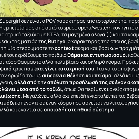
Supergirl δεν είναι ο POV χαρακτήρας της ιστορίας της, παρ
Η εμπειρία μας από αυτό το space opera/western κυνηγητό σ
ιαστρικά ταξίδια με ΚΤΕΛ, τα μαγεμένα άλογα (!) και τα κοσμ
μέσω της ματιάς της
Ruthye
, ο χαρακτήρας της οποίας βασίζ
 τη μία στερούμαστε το
context
ακόμα και βασικών πραγμάτ
αι έτσι κερδίζουμε το παιδικό
θάμα και εντυπωσιασμό,
καθώ
 και τόσο θαυμαστό αλλά πολύ βίαιο και σκληρό κόσμο. Πρόκει
ικό τρικ που έχει γίνει κατάχρησή του.
Για να το αποφύγει
την ηρωίδα του με
σιδερένια θέληση και πείσμα,
αλλά και μ
γνοια,
αλλά από την απόλυτη προσήλωσή της σε έναν σκο
αλώνει μέσα από το ταξίδι
, όπως θα περίμενε κανείς από μι
ικίωσης.
Μεγαλώνει, αλλά όχι επειδή εγκαταλείπει τις βεβα
κιμάζει
απέναντι σε έναν κόσμο που αρνείται να λειτουργήσ
αλλά και ενάντια σε
οποιοδήποτε ηθικό σύστημα