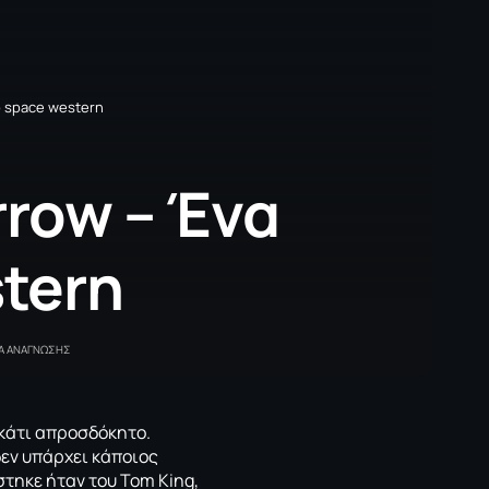
ό space western
rrow – Ένα
tern
ΤΑ ΑΝΑΓΝΩΣΗΣ
κάτι απροσδόκητο.
δεν υπάρχει κάποιος
ίστηκε ήταν του
Tom King,