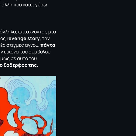
ν άλλη που καίει γύρω
ράλληλα, φτιάχνοντας μια
ός r
evenge story
, την
ές στιγμές αγνού,
πάντα
ν εικόνα του συμβόλου
μως σε αυτό του
 ο ξάδερφος της.