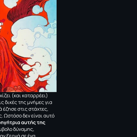
ίζει (και καταρρέει)
ις δικές της μνήμες για
λά έζησε στις στάχτες,
. Ωστόσο δεν είναι αυτό
ηγήτρια αυτής της
σύμβολο δύναμης,
ταν ξερνά σε ένα