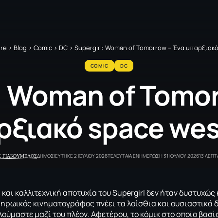
re
>
Blog
>
Comic
>
DC
>
Supergirl: Woman of Tomorrow – Ένα υπαρξιακ
COMIC
DC
: Woman of Tomo
ρξιακό space wes
Σ ΓΙΑΚΟΥΜΕΛΟΣ
ΔΗΜΟΣΙΕΥΤΗΚΕ 2 ΙΟΥΛΙΟΥ 2026
ΤΕΛΕΥΤΑΙΑ ΕΝΗΜΕΡΩΣΗ 31 ΙΟΥΛΙΟΥ 2026
13 ΛΕΠ
 και καλλιτεχνική αποτυχία του
Supergirl
δεν ήταν δυστυχώς 
ηρωικός κινηματογράφος πνέει τα λοίσθια και ουσιαστικά 
λούμαστε μαζί του πλέον. Αφετέρου, το κόμικ στο οποίο βασ