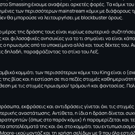
 στο
Smassing
έχουμε αναφέρει αρκετές φορές. Τα κόμικ του
τημένες των περισσότερων
mainstream
κόμικ με διάφορους τ
δεν θα μπορούσε να λειτουργήσει με
blockbuster
όρους.
ο μέρος της δράσης τους είναι κυρίως εσωτερικό: συζητήσει
 και φιλοσοφικές ανησυχίες για το τι σημαίνει να είναι κάπ
ς ο ηρωισμός από τα υποκείμενα αλλά και τους δέκτες του. Αν
ες δηλαδή, παραφράζοντας το στίχο του Λεξ.
ομβικό κομμάτι των περισσότερων κόμικ του King είναι ο (σχ
της βίας και η εστίαση σε πιο πεζές στιγμές καθημερινότητ
θεση με τις στιγμές ηρωισμού/ τρόμου ή και φαντασίας. Πο
πρόσωπα, εκφράσεις και αντιδράσεις γίνεται όχι τις στιγμές
ερικής αναστάτωσης. Αντίθετα, η ίδια η δράση δίνεται συχ
ρατηρητών (όπως στο παρόν κόμικ) ή παραμερίζεται και τελ
α αποτελέσματά της και όχι στο κομμάτι του εντυπωσιασμού
 Moore-ικού μοντάζ και τη χρήση σελίδων με 9 που όλα εστιά