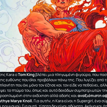
της Kara o
Tom King
βλέπει μια πληγωμένη φιγούρα, που πασχ
της ευθύνης που όλοι προβάλουν πάνω της. Που λυγίζει από τ
πλανήτη που όχι μόνο τον έζησε και τον είδε να πεθαίνει, αλ
ψει το πτώμα του, όπως και αυτό δεκάδων συμπατριωτών της
προσηλωμένη στην εκδίκηση αλλά αδαής και
αναξιόπιστη αφ
uthye Marye Knoll.
Για αυτήν, η Kara είναι η Supergirl, ένα 
 ηρωισμού. Για αυτή, τίποτα δεν είναι αδύνατο. Ακόμα και ό