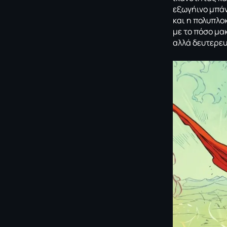
εξωγήινο μπάν
και η πολυπλο
με το πόσο μακ
αλλά δευτερε