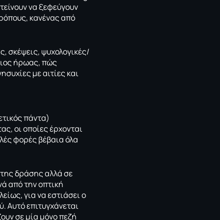
 τείνουν να ξεφεύγουν
ρόπους, κανένας από
ς, σκέψεις, ψυχολογικές/
οιος ήρωας, πώς
ησυχίες με αιτίες και
ετικός πάντα)
ας, οι οποίες έρχονται
λλές φορές βέβαια όλα
 της δράσης αλλά σε
νά από την οπτική
είως, για να εστιάσει ο
. Αυτό επιτυγχάνεται
ζουν σε μία μόνο πεζή