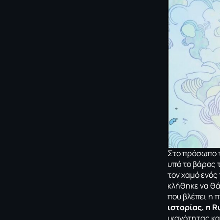
Στο πρόσωπο 
υπό το βάρος 
τον χαμό ενός 
κλήθηκε να θά
που βλέπει η 
ιστορίας, η R
ικανότητας και