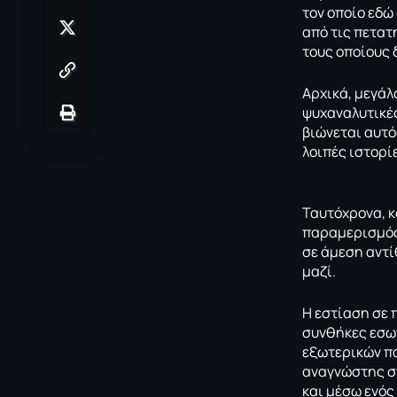
τον οποίο εδώ
από τις πετα
τους οποίους 
Αρχικά, μεγάλ
ψυχαναλυτικές
βιώνεται αυτό
λοιπές ιστορί
Ταυτόχρονα, κ
παραμερισμός 
σε άμεση αντί
μαζί.
H εστίαση σε 
συνθήκες εσωτ
εξωτερικών πα
αναγνώστης στ
και μέσω ενός