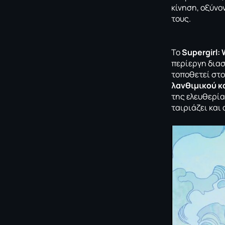
κίνηση, οξύνο
τους.
Το
Supergirl:
περίεργη δια
τοποθετεί στο
λανθιμικού κα
της ελευθερίας
ταιριάζει και