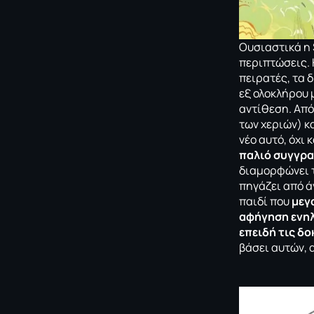
Oυσιαστικά η 
περιπτώσεις. 
πειρατές, τα δ
εξ ολοκλήρου 
αντίθεση. Από
των χεριών) κ
νέο αυτό, όχι
παλιό συγγραφ
διαμορφώνει 
πηγάζει από ά
παιδί που
μεγ
αφήγηση ενηλ
επειδή τις δο
βάσει αυτών, 