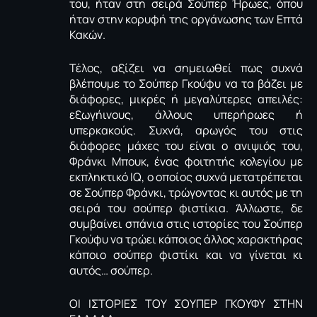
του, ήταν στη σειρά Σούπερ Ήρωες, όπου
ήταν στην κορυφή της οργάνωσης των Επτά
Κακών.
Τέλος, αξίζει να σημειωθεί πως συχνά
βλέπουμε το Σούπερ Γκούφυ να τα βάζει με
διάφορες, μικρές ή μεγαλύτερες απειλές:
εξωγήινους, άλλους υπερήρωες ή
υπερκακούς. Συχνά, αρωγός του στις
διάφορες μάχες του είναι ο ανιψιός του,
Φράνκι Μπουκ, ένας φοιτητής κολεγίου με
εκπληκτικό IQ, ο οποίος συχνά μετατρέπεται
σε Σούπερ Φράνκι, τρώγοντας κι αυτός με τη
σειρά του σούπερ φιστίκια. Άλλωστε, δε
συμβαίνει σπάνια στις ιστορίες του Σούπερ
Γκούφυ να τρώει κάποιος άλλος χαρακτήρας
κάποιο σούπερ φιστίκι και να γίνεται κι
αυτός… σούπερ.
ΟΙ ΙΣΤΟΡΙΕΣ ΤΟΥ ΣΟΥΠΕΡ ΓΚΟΥΦΥ ΣΤΗΝ