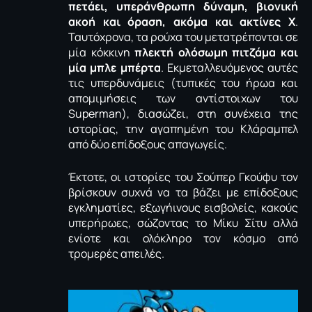
πετάει, υπεράνθρωπη δύναμη, βιονική
ακοή και όραση, ακόμα και ακτίνες Χ
.
Ταυτόχρονα, τα ρούχα του μετατρέπονται σε
μία κόκκινη
πλεκτή ολόσωμη πιτζάμα
και
μία μπλε μπέρτα
. Εκμεταλλευόμενος αυτές
τις υπερδυνάμεις (τυπικές του ήρωα και
απομιμήσεις των αντίστοιχων του
Superman), διασώζει, στη συνέχεια της
ιστορίας, την αγαπημένη του Κλάραμπελ
από δύο επίδοξους απαγωγείς.
Έκτοτε, οι ιστορίες του Σούπερ Γκούφυ τον
βρίσκουν συχνά να τα βάζει με επίδοξους
εγκληματίες, εξωγήινους εισβολείς, κακούς
υπερήρωες, σώζοντας το Μίκυ Σίτυ αλλά
ενίοτε και ολόκληρο τον κόσμο από
τρομερές απειλές.