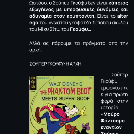
Ωστόσο, ο Σούπερ Γκούφυ δεν είναι
κάποιος
εξωγήινος με υπερφυσικές δυνάμεις και
αδυναμία στον κρυπτονίτη.
Είναι το
alter
ego
του γνωστού γκαφατζή δίποδου σκύλου
του Μίκυ Σίτυ, του
Γκούφυ…
Αλλά ας πάρουμε τα πράγματα από την
αρχή.
ΣΟΥΠΕΡ ΓΚΟΥΦΥ: Η ΑΡΧΗ
Σούπερ
Γκούφυ
εμφανίστηκ
ε για πρώτη
φορά στην
ιστορία
«
Μαύρο
Φάντασμα
εναντίον
Σούπερ