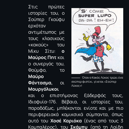
Στις πρώτες
ιστορίες του, ο
Σούπερ Γκούφυ
ερχόταν
αντιμέτωπος με
τους κλασικούς
«κακούς» του
Μίκυ Σίτυ:
ο
Μαύρος Πητ
και
ο συνεργός του,
Φούμφο, το
Μαύρο
Όταν ο Κακός Λύκος τρώει ένα
Φάντασμα,
οι
σούπερ φιστίκι, γίνεται «Σούπερ
Λύκος»!
Μουργόλυκοι
και ο επιστήμονας ξάδερφός τους,
Ιδιοφυία-176. Βέβαια, οι ιστορίες του,
παραδόξως, μπλέκονται ενίοτε και με πιο
περιφερειακά κομικσικά σύμπαντα, όπως
αυτό του
Χοσέ Καριόκα
(ένας από τους 3
Καμπαλέρος), του
Σκάμπυ
(από τη Λαίδη