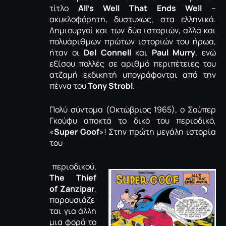
τίτλο
All’s Well That Ends Well
–
ακυκλοφόρητη, δυστυχώς, στα ελληνικά.
Δημιουργοί και των δύο ιστοριών, αλλά και
πολυάριθμων πρώτων ιστοριών του ήρωα,
ήταν οι
Del Connell
και
Paul Murry
, ενώ
εξίσου πολλές σε αριθμό περιπέτειες του
ατζαμή εκδικητή υπογράφονται από την
πέννα του
Tony Strobl
.
Πολύ σύντομα (Οκτώβριος 1965), ο Σούπερ
Γκούφυ αποκτά το δικό του περιοδικό,
«
Super Goof
»! Στην πρώτη μεγάλη ιστορία
του
περιοδικού,
The Thief
of
Zanzipar
,
παρουσιάζε
ται για άλλη
μια φορά το