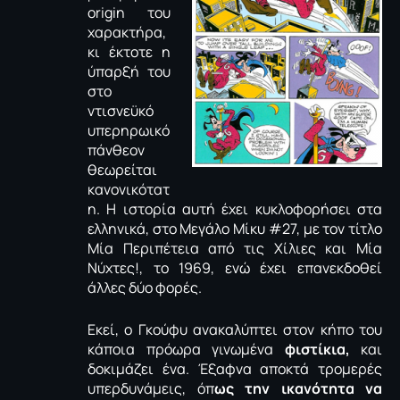
origin του
χαρακτήρα,
κι έκτοτε η
ύπαρξή του
στο
ντισνεϋκό
υπερηρωικό
πάνθεον
θεωρείται
κανονικότατ
η. Η ιστορία αυτή έχει κυκλοφορήσει στα
ελληνικά, στο Μεγάλο Μίκυ #27, με τον τίτλο
Μία Περιπέτεια από τις Χίλιες και Μία
Νύχτες!, το 1969, ενώ έχει επανεκδοθεί
άλλες δύο φορές.
Εκεί, ο Γκούφυ ανακαλύπτει στον κήπο του
κάποια πρόωρα γινωμένα
φιστίκια,
και
δοκιμάζει ένα. Έξαφνα αποκτά τρομερές
υπερδυνάμεις, όπ
ως την ικανότητα να