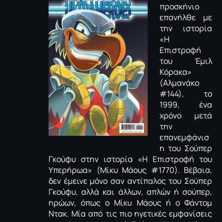
προσκήνιο
επανήλθε με
την ιστορία
«Η
Επιστροφή
του Έμιλ
Κόρακα»
(Αλμανάκο
#144), το
1999, ένα
χρόνο μετά
την
επανεμφάνισ
η του Σούπερ
Γκούφυ στην ιστορία «Η Επιστροφή του
Υπερήρωα» (Μίκυ Μάους #1770). Βέβαια,
δεν έμεινε μόνο σαν αντίπαλος του Σούπερ
Γκούφυ, αλλά και άλλων, απλών ή σούπερ,
ηρώων, όπως ο Μίκυ Μάους ή ο Φάντομ
Ντακ. Μία από τις πιο ηγετικές εμφανίσεις