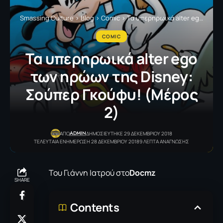
Smassing Culture
>
Blog
>
Comic
>
Τα υπερηρωικά alter ego των ηρώων της Disney: Σούπερ Γκούφυ! (Μέρος 2)
COMIC
Τα υπερηρωικά alter ego
των ηρώων της Disney:
Σούπερ Γκούφυ! (Μέρος
2)
ADMIN
ΑΠΟ
ΔΗΜΟΣΙΕΥΤΗΚΕ 29 ΔΕΚΕΜΒΡΙΟΥ 2018
ΤΕΛΕΥΤΑΙΑ ΕΝΗΜΕΡΩΣΗ 28 ΔΕΚΕΜΒΡΙΟΥ 2018
9 ΛΕΠΤΑ ΑΝΑΓΝΩΣΗΣ
Του Γιάννη Ιατρού στο
Docmz
SHARE
Contents