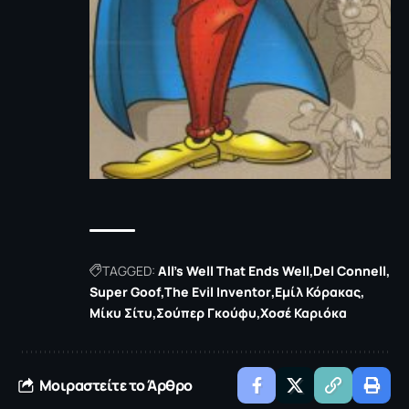
TAGGED:
All’s Well That Ends Well
Del Connell
Super Goof
The Evil Inventor
Εμίλ Κόρακας
Μίκυ Σίτυ
Σούπερ Γκούφυ
Χοσέ Καριόκα
Μοιραστείτε το Άρθρο