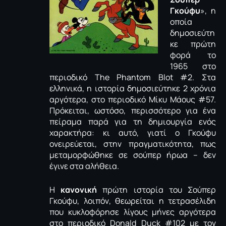
Γκούφυ
», η
οποία
δημοσιεύτη
κε πρώτη
φορά το
1965 στο
περιοδικό The Phantom Blot #2. Στα
ελληνικά, η ιστορία δημοσιεύτηκε 2 χρόνια
αργότερα, στο περιοδικό Μίκυ Μάους #57.
Πρόκειται, ωστόσο, περισσότερο για ένα
πείραμα παρά για τη δημιουργία ενός
χαρακτήρα: κι αυτό, γιατί ο Γκούφυ
ονειρεύεται, στην πραγματικότητα, πως
μεταμορφώθηκε σε σούπερ ήρωα – δεν
έγινε στα αλήθεια.
Η
κανονική
πρώτη ιστορία του Σούπερ
Γκούφυ, λοιπόν, θεωρείται η τετρασέλιδη
που κυκλοφόρησε λίγους μήνες αργότερα
στο περιοδικό Donald Duck #102 με τον