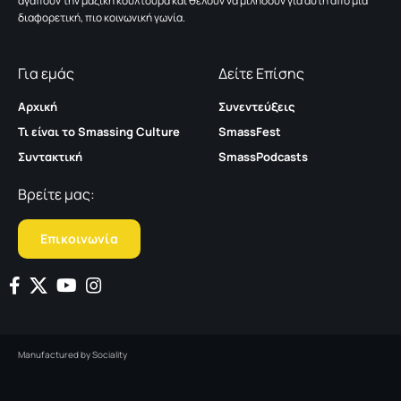
αγαπούν την μαζική κουλτούρα και θέλουν να μιλήσουν για αυτή από μια
διαφορετική, πιο κοινωνική γωνία.
Για εμάς
Δείτε Επίσης
Αρχική
Συνεντεύξεις
Τι είναι το Smassing Culture
SmassFest
Συντακτική
SmassPodcasts
Βρείτε μας:
Επικοινωνία
Manufactured by
Sociality