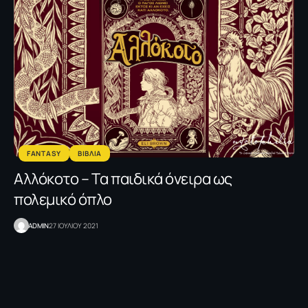
FANTASY
ΒΙΒΛΙΑ
Αλλόκοτο – Tα παιδικά όνειρα ως
πολεμικό όπλο
ADMIN
27 ΙΟΥΛΙΟΥ 2021