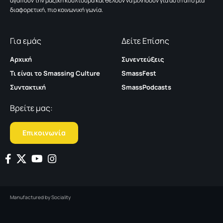
αγαπούν την μαζική κουλτούρα και θέλουν να μιλήσουν για αυτή από μια
διαφορετική, πιο κοινωνική γωνία.
Για εμάς
Δείτε Επίσης
Αρχική
Συνεντεύξεις
Τι είναι το Smassing Culture
SmassFest
Συντακτική
SmassPodcasts
Βρείτε μας:
Επικοινωνία
Manufactured by
Sociality