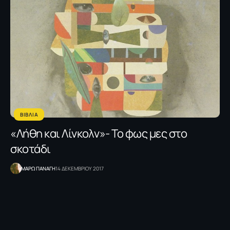
ΒΙΒΛΙΑ
«Λήθη και Λίνκολν»- Το φως μες στο
σκοτάδι
ΜΑΡΩ ΠΑΝΑΓΗ
14 ΔΕΚΕΜΒΡΙΟΥ 2017