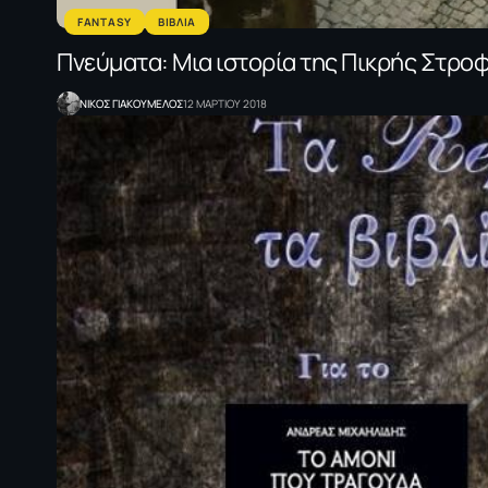
FANTASY
ΒΙΒΛΙΑ
Πνεύματα: Μια ιστορία της Πικρής Στροφ
NΙΚΟΣ ΓΙΑΚΟΥΜΕΛΟΣ
12 ΜΑΡΤΙΟΥ 2018