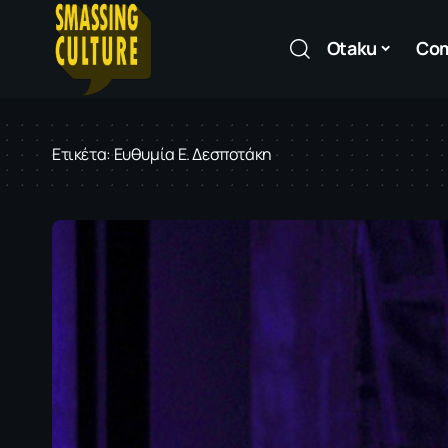
Otaku
Co
Ετικέτα:
Ευθυμία Ε. Δεσποτάκη