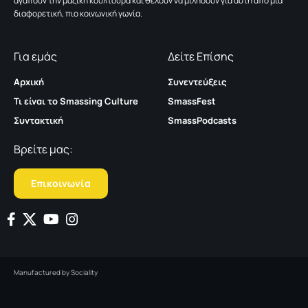
αγαπούν την μαζική κουλτούρα και θέλουν να μιλήσουν για αυτή από μια
διαφορετική, πιο κοινωνική γωνία.
Για εμάς
Δείτε Επίσης
Αρχική
Συνεντεύξεις
Τι είναι το Smassing Culture
SmassFest
Συντακτική
SmassPodcasts
Βρείτε μας:
Επικοινωνία
Manufactured by
Sociality