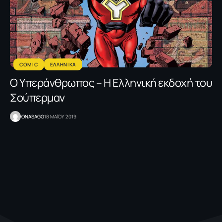
COMIC
ΕΛΛΗΝΙΚΑ
Ο Υπεράνθρωπος – Η Ελληνική εκδοχή του
Σούπερμαν
IONASAGG
18 ΜΑΪΟΥ 2019