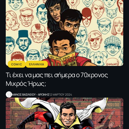
COMIC
ΕΛΛΗΝΙΚΑ
Τι έχει να μας πει σήμερα ο 70χρονος
Μικρός Ήρως;
ΜΑΝΟΣ ΒΑΣΙΛΕΙΟΥ - ΑΡΩΝΗΣ
12 ΜΑΡΤΙΟΥ 2024