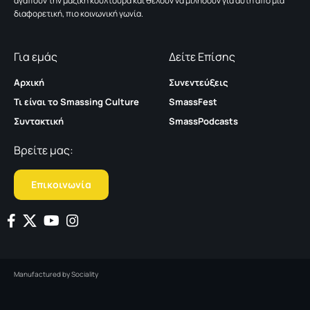
αγαπούν την μαζική κουλτούρα και θέλουν να μιλήσουν για αυτή από μια
διαφορετική, πιο κοινωνική γωνία.
Για εμάς
Δείτε Επίσης
Αρχική
Συνεντεύξεις
Τι είναι το Smassing Culture
SmassFest
Συντακτική
SmassPodcasts
Βρείτε μας:
Επικοινωνία
Manufactured by
Sociality