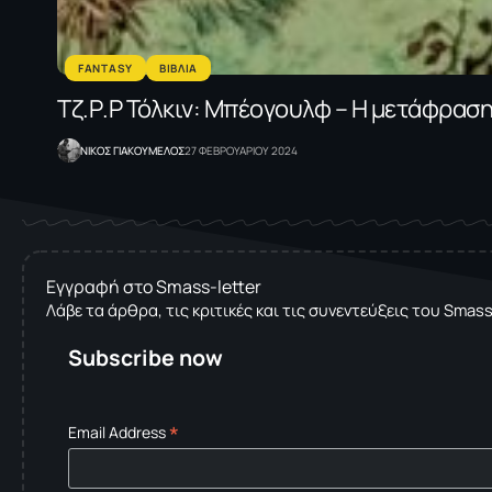
FANTASY
ΒΙΒΛΙΑ
Tζ.Ρ.Ρ Τόλκιν: Μπέογουλφ – Η μετάφρασ
NΙΚΟΣ ΓΙΑΚΟΥΜΕΛΟΣ
27 ΦΕΒΡΟΥΑΡΙΟΥ 2024
Εγγραφή στο Smass-letter
Λάβε τα άρθρα, τις κριτικές και τις συνεντεύξεις του Smas
Subscribe now
*
Email Address