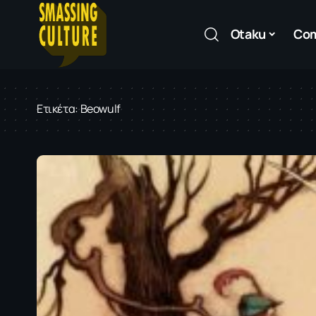
Otaku
Co
Ετικέτα:
Beowulf