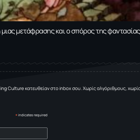
η μιας μετάφρασης και ο σπόρος της φαντασία
sing Culture κατευθείαν στο inbox σου. Χωρίς αλγόριθμους, χωρίς 
*
indicates required