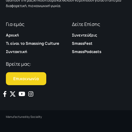
αγαπούν την μαζική κουλτούρα και θέλουν να μιλήσουν για αυτή από μια
διαφορετική, πιο κοινωνική γωνία.
Για εμάς
Δείτε Επίσης
Αρχική
Συνεντεύξεις
Τι είναι το Smassing Culture
SmassFest
Συντακτική
SmassPodcasts
Βρείτε μας:
Επικοινωνία
Manufactured by
Sociality