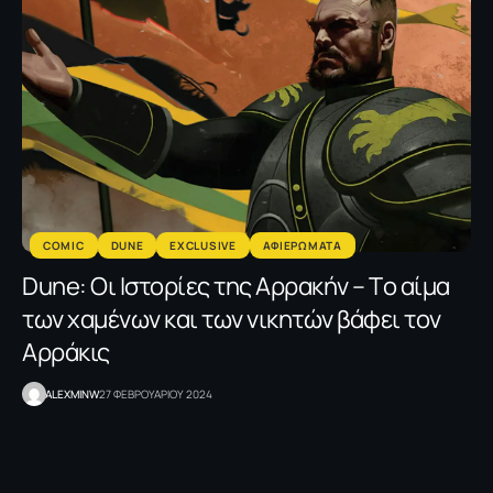
COMIC
DUNE
EXCLUSIVE
ΑΦΙΕΡΩΜΑΤΑ
Dune: Οι Ιστορίες της Αρρακήν – Τo αίμα
των χαμένων και των νικητών βάφει τον
Αρράκις
ALEXMINW
27 ΦΕΒΡΟΥΑΡΙΟΥ 2024