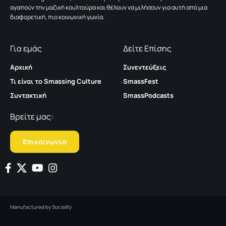
αγαπούν την μαζική κουλτούρα και θέλουν να μιλήσουν για αυτή από μια
διαφορετική, πιο κοινωνική γωνία.
Για εμάς
Δείτε Επίσης
Αρχική
Συνεντεύξεις
Τι είναι το Smassing Culture
SmassFest
Συντακτική
SmassPodcasts
Βρείτε μας:
Επικοινωνία
Manufactured by
Sociality