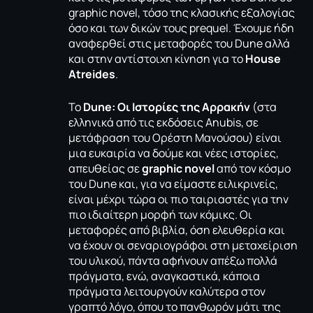
graphic novel, τόσο της κλασικής εξαλογίας
όσο και των δικών τους prequel. Έχουμε ήδη
αναφερθεί στις μεταφορές του
Dune
αλλά
και στην αντίστοιχη κίνηση για το
House
Atreides
.
Το
Dune: Οι Ιστορίες της Αρρακήν
(στα
ελληνικά από τις εκδόσεις Anubis, σε
μετάφραση του Ορέστη Μανούσου) είναι
μια ευκαιρία να δούμε και νέες ιστορίες,
απευθείας σε
graphic novel
από τον κόσμο
του Dune και, για να είμαστε ειλικρινείς,
είναι μέχρι τώρα οι πιο ταιριαστές για την
πιο ιδιαίτερη μορφή των κόμικς. Οι
μεταφορές από βιβλία, όση ελευθερία και
να έχουν οι σεναριογράφοι στη μεταχείριση
του υλικού, πάντα αφήνουν απέξω πολλά
πράγματα, ενώ, αναγκαστικά, κάποια
πράγματα λειτουργούν καλύτερα στον
γραπτό λόγο, όπου το πανθωρόν μάτι της