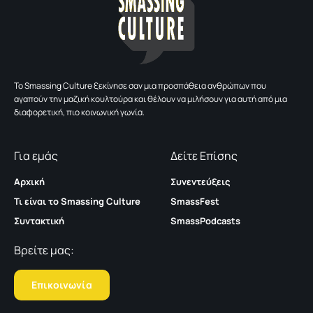
To Smassing Culture ξεκίνησε σαν μια προσπάθεια ανθρώπων που
αγαπούν την μαζική κουλτούρα και θέλουν να μιλήσουν για αυτή από μια
διαφορετική, πιο κοινωνική γωνία.
Για εμάς
Δείτε Επίσης
Αρχική
Συνεντεύξεις
Τι είναι το Smassing Culture
SmassFest
Συντακτική
SmassPodcasts
Βρείτε μας:
Επικοινωνία