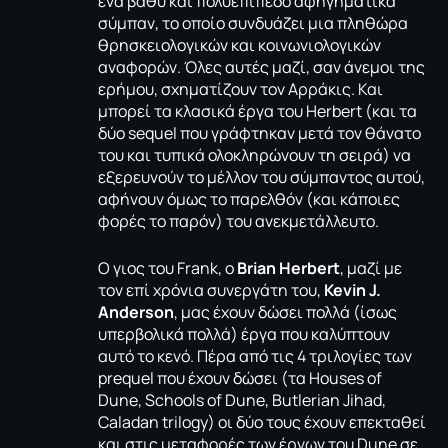
ένα βαθύ και πολυεπίπεδο αφηγηματικά
σύμπαν, το οποίο συνδυάζει μια πληθώρα
θρησκειολογικών και κοινωνιολογικών
αναφορών. Όλες αυτές μαζί, σαν άνεμοι της
ερήμου, σχηματίζουν τον Αρράκις. Και
μπορεί τα κλασικά έργα του Herbert (και τα
δύο sequel που γράφτηκαν μετά τον θάνατο
του και τυπικά ολοκληρώνουν τη σειρά) να
εξερευνούν το μέλλον του σύμπαντος αυτού,
αφήνουν όμως το παρελθόν (και κάποιες
φορές το παρόν) του ανεκμετάλλευτο.
Ο γιος του Frank, o
Brian
Herbert
, μαζί με
τον επί χρόνια συνεργάτη του,
Kevin
J.
Anderson
, μας έχουν δώσει πολλά (ίσως
υπερβολικά πολλά) έργα που καλύπτουν
αυτό το κενό. Πέρα από τις 4 τριλογίες των
prequel που έχουν δώσει (τα Houses of
Dune, Schools of Dune, Butlerian Jihad,
Caladan trilogy) oι δύο τους έχουν επεκταθεί
και στις μεταφορές των έργων του Dune σε