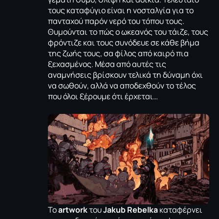
τους καταφύγιο είναι η νοσταλγία για το
πανταχού παρόν νερό του τόπου τους.
Θυμούνται το πώς ο ωκεανός του τάιζε, τους
φρόντιζε και τους συνόδευε σε κάθε βήμα
της ζωής τους, σα φίλος από καιρό πια
ξεχασμένος. Μέσα από αυτές τις
αναμνήσεις βρίσκουν τελικά τη δύναμη όχι
να σωθούν, αλλά να αποδεχθούν το τέλος
που όλοι ξέρουμε ότι έρχεται…
Το
artwork
του
Jakub Rebelka
καταφέρνει