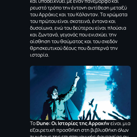
και υποδεικνύει με έναν πανέμορφο και
ρευστό τρόπο την έντονη αντίθεση μεταξύ
του Αρράκις και του Κάλανταν. Τα χρώματα
του πρώτου είναι σκοτεινά, έντονα και
δυσοίωνα, ενώ του δεύτερου είναι πλούσια
και ζωντανά, γεγονός που ενισχύει την
αίσθηση του θαύματος και του σχεδόν
θρησκευτικού δέους που διαπερνά την
ιστορία.
Το
Dune: Οι Ιστορίες της Αρρακήν
είναι μια
εξαιρετική προσθήκη στη βιβλιοθήκη όλων
των φανς της επιστημονικής φαντασίας αν