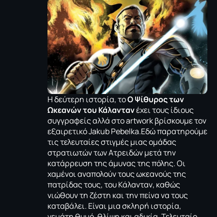
H δεύτερη ιστορία, το
Ο
Ψίθυρος των
Ωκεανών του Κάλανταν
έχει τους ίδιους
συγγραφείς αλλά στο artwork βρίσκουμε τον
εξαιρετικό Jakub Ρebelka.Εδώ παρατηρούμε
τις τελευταίες στιγμές μιας ομάδας
στρατιωτών των Ατρειδών μετά την
κατάρρευση της άμυνας της πόλης. Οι
χαμένοι αναπολούν τους ωκεανούς της
πατρίδας τους, του Κάλανταν, καθώς
νιώθουν τη ζέστη και την πείνα να τους
καταβάλει. Είναι μια σκληρή ιστορία,
γεμάτη θυμό, θλίψη και αδικία. Τελευταίο