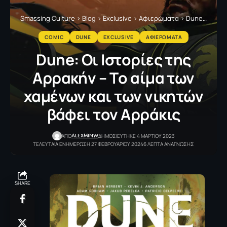
Smassing Culture
>
Blog
>
Exclusive
>
Αφιερώματα
>
Dune
>
Dune:
COMIC
DUNE
EXCLUSIVE
ΑΦΙΕΡΩΜΑΤΑ
Dune: Οι Ιστορίες της
Αρρακήν – Τo αίμα των
χαμένων και των νικητών
βάφει τον Αρράκις
ALEXMINW
ΑΠΟ
ΔΗΜΟΣΙΕΥΤΗΚΕ 4 ΜΑΡΤΙΟΥ 2023
ΤΕΛΕΥΤΑΙΑ ΕΝΗΜΕΡΩΣΗ 27 ΦΕΒΡΟΥΑΡΙΟΥ 2024
6 ΛΕΠΤΑ ΑΝΑΓΝΩΣΗΣ
SHARE