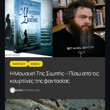
FANTASY
ΒΙΒΛΙΑ
Η Mουσική Tης Σιωπής – Πίσω από τις
κουρτίνες της φαντασίας
ADMIN
27 ΙΟΥΛΙΟΥ 2021