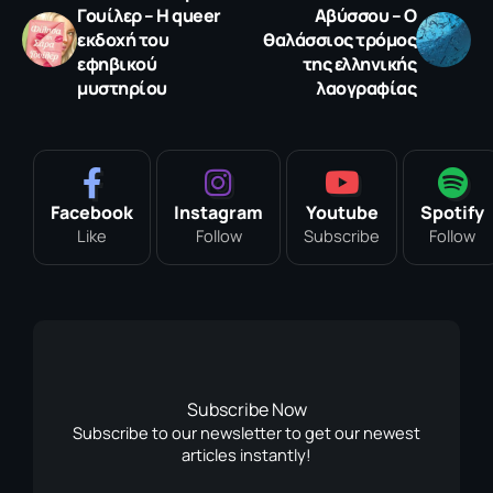
Γουίλερ – Η queer
Αβύσσου – Ο
εκδοχή του
θαλάσσιος τρόμος
εφηβικού
της ελληνικής
μυστηρίου
λαογραφίας
Facebook
Instagram
Youtube
Spotify
Like
Follow
Subscribe
Follow
Subscribe Now
Subscribe to our newsletter to get our newest
articles instantly!