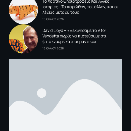
To Xάρτινο Θηριοτροφείο Και Άλλες
Ιστορίες– Το παρελθόν, το μέλλον, και οι
λέξεις μεταξύ τους
15 ΙΟΥΛΙΟΥ 2026
David Lloyd – «Ξεκινήσαμε το V for
Vendetta χωρίς να πιστεύουμε ότι
φτιάχνουμε κάτι σημαντικό»
15 ΙΟΥΛΙΟΥ 2026