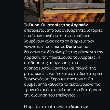
Το
Dune: Οι Ιστορίες της Αρρακήν
αποτελείται από δύο ανεξάρτητες ιστορίες
που έχουν κοινή αυτή την οπτική που
λαμβάνουν χώρα κατά τη διάρκεια των
γεγονότων του πρώτου
Dune
και μας
δείχνουν τις δύο πλευρές της μάχης για την
Αρρακήν, την πρωτεύουσα του Αρράκις. H
αίσθηση της απόγνωσης, του
αναπόφευκτου θανάτου και, τελικά, της
ματαίωσης είναι διάχυτα στις δύο ιστορίες.
Το γεγονός ότι ξέρουμε από πριν τι θα
συμβεί απλά καθιστά τα τεκταινόμενα πιο
τραγικά και δε στερεί από την εξιστόρηση
την αίσθηση του επείγοντος
Η πρώτη ιστορία είναι το
Αίμα των