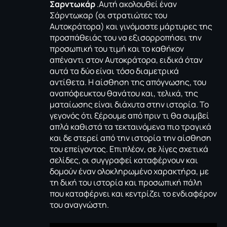
Σαρντωκάρ
.Αυτή ακολουθεί έναν
Σάρντωκαρ (οι στρατιώτες του
Αυτοκράτορα) και γινόμαστε μάρτυρες της
προσπάθειάς του να εξισορροπήσει την
προσωπική του τιμή και το καθήκον
απέναντι στον Αυτοκράτορα, ειδικά όταν
αυτά τα δύο είναι τόσο διαμετρικά
αντίθετα. H αίσθηση της απόγνωσης, του
αναπόφευκτου θανάτου και, τελικά, της
ματαίωσης είναι διάχυτα στην ιστορία. Το
γεγονός ότι ξέρουμε από πριν τι θα συμβεί
απλά καθιστά τα τεκταινόμενα πιο τραγικά
και δε στερεί από την ιστορία την αίσθηση
του επείγοντος. Επιπλέον, σε λίγες σχετικά
σελίδες, οι συγγραφεί καταφέρνουν και
δομούν έναν ολοκληρωμένο χαρακτήρα, με
τη δική του ιστορία και προσωπική πάλη
που καταφέρνει και κεντρίζει το ενδιαφέρον
του αναγνώστη.