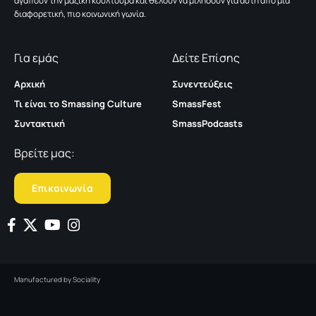
αγαπούν την μαζική κουλτούρα και θέλουν να μιλήσουν για αυτή από μια
διαφορετική, πιο κοινωνική γωνία.
Για εμάς
Δείτε Επίσης
Αρχική
Συνεντεύξεις
Τι είναι το Smassing Culture
SmassFest
Συντακτική
SmassPodcasts
Βρείτε μας:
Επικοινωνία
Manufactured by
Sociality