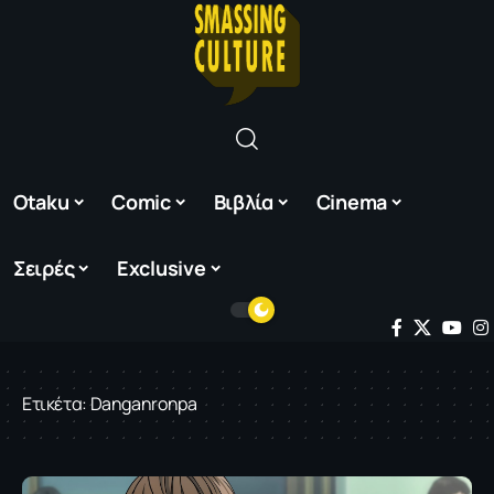
Otaku
Comic
Βιβλία
Cinema
Σειρές
Exclusive
Ετικέτα:
Danganronpa