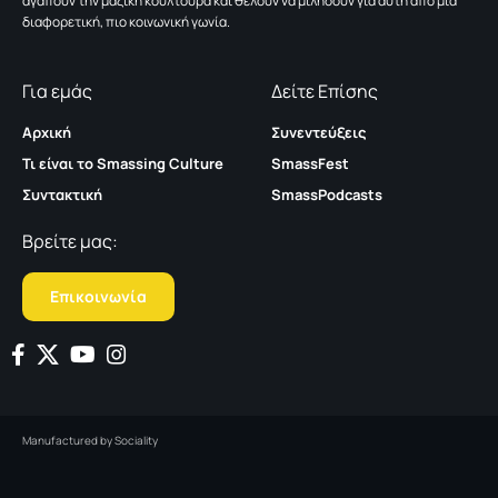
αγαπούν την μαζική κουλτούρα και θέλουν να μιλήσουν για αυτή από μια
διαφορετική, πιο κοινωνική γωνία.
Για εμάς
Δείτε Επίσης
Αρχική
Συνεντεύξεις
Τι είναι το Smassing Culture
SmassFest
Συντακτική
SmassPodcasts
Βρείτε μας:
Επικοινωνία
Manufactured by
Sociality