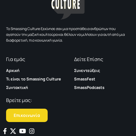
To Smassing Culture ξεκίνησε σαν μια προσπάθεια ανθρώπων που
αγαπούν την μαζική κουλτούρα και θέλουν να μιλήσουν για αυτή από μια
διαφορετική, πιο κοινωνική γωνία.
Για εμάς
Δείτε Επίσης
Αρχική
Συνεντεύξεις
Τι είναι το Smassing Culture
SmassFest
Συντακτική
SmassPodcasts
Βρείτε μας:
Επικοινωνία