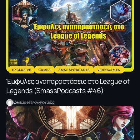
EXCLUSIVE
GAMES
SMASSPODCASTS
VIDEOGAMES
Έμφυλες αναπαραστάσεις στο League of
Legends (SmassPodcasts #46)
ADMIN
20 ΦΕΒΡΟΥΑΡΙΟΥ 2022