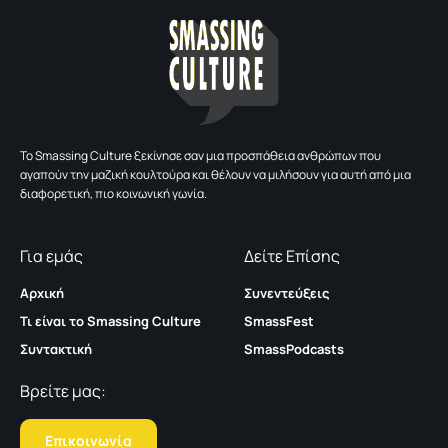
To Smassing Culture ξεκίνησε σαν μια προσπάθεια ανθρώπων που
αγαπούν την μαζική κουλτούρα και θέλουν να μιλήσουν για αυτή από μια
διαφορετική, πιο κοινωνική γωνία.
Για εμάς
Δείτε Επίσης
Αρχική
Συνεντεύξεις
Τι είναι το Smassing Culture
SmassFest
Συντακτική
SmassPodcasts
Βρείτε μας:
Επικοινωνία