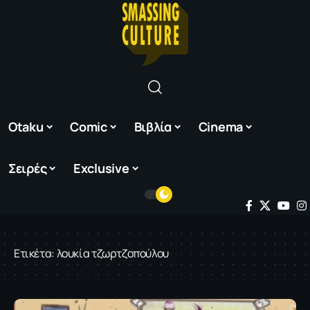
Otaku
Comic
Βιβλία
Cinema
Σειρές
Exclusive
Ετικέτα:
λουκία τζωρτζοπούλου