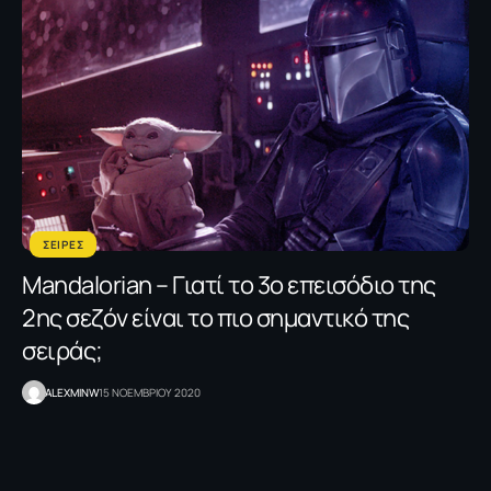
ΣΕΙΡΕΣ
Mandalorian – Γιατί το 3ο επεισόδιο της
2ης σεζόν είναι το πιο σημαντικό της
σειράς;
ALEXMINW
15 ΝΟΕΜΒΡΙΟΥ 2020