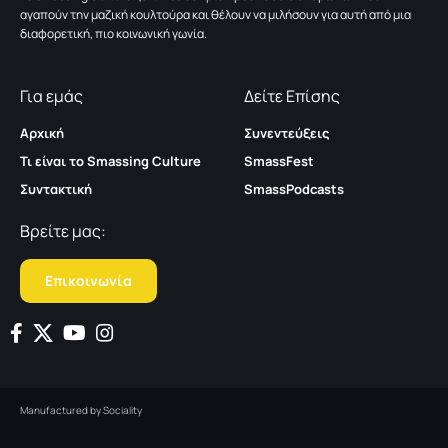
αγαπούν την μαζική κουλτούρα και θέλουν να μιλήσουν για αυτή από μια
διαφορετική, πιο κοινωνική γωνία.
Για εμάς
Δείτε Επίσης
Αρχική
Συνεντεύξεις
Τι είναι το Smassing Culture
SmassFest
Συντακτική
SmassPodcasts
Βρείτε μας:
Επικοινωνία
Manufactured by
Sociality