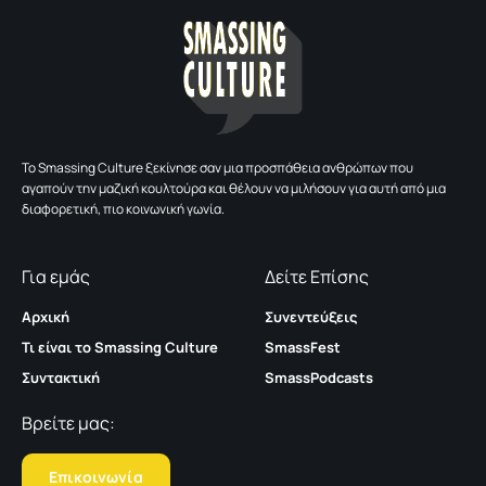
To Smassing Culture ξεκίνησε σαν μια προσπάθεια ανθρώπων που
αγαπούν την μαζική κουλτούρα και θέλουν να μιλήσουν για αυτή από μια
διαφορετική, πιο κοινωνική γωνία.
Για εμάς
Δείτε Επίσης
Αρχική
Συνεντεύξεις
Τι είναι το Smassing Culture
SmassFest
Συντακτική
SmassPodcasts
Βρείτε μας:
Επικοινωνία