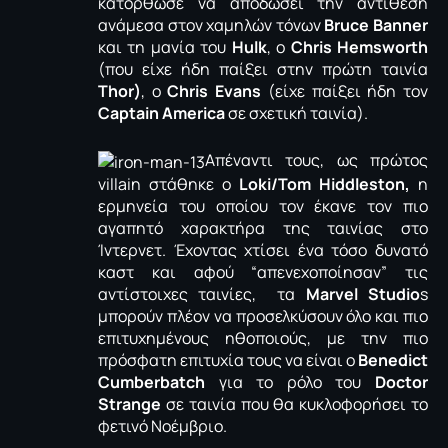
κατόρθωσε να αποδώσει την αντίθεση
ανάμεσα στον χαμηλών τόνων
Bruce Banner
και τη μανία του
Hulk
, o
Chris Hemsworth
(που είχε ήδη παίξει στην πρώτη ταινία
Thor)
, ο
Chris Evans
(είχε παίξει ήδη τον
Captain America
σε σχετική ταινία).
Απέναντι τους, ως πρώτος
villain στάθηκε ο
Loki/Tom Hiddleston,
η
ερμηνεία του οποίου τον έκανε τον πιο
αγαπητό χαρακτήρα της ταινίας στο
Ίντερνετ. Έχοντας χτίσει ένα τόσο δυνατό
καστ και αφού “απενεχοποίησαν” τις
αντίστοιχες ταινίες, τα
Marvel Studio
s
μπορούν πλέον να προσελκύσουν όλο και πιο
επιτυχημένους ηθοποιούς, με την πιο
πρόσφατη επιτυχία τους να είναι ο
Benedict
Cumberbatch
για το ρόλο του
Doctor
Strange
σε ταινία που θα κυκλοφορήσει το
φετινό Νοέμβριο.