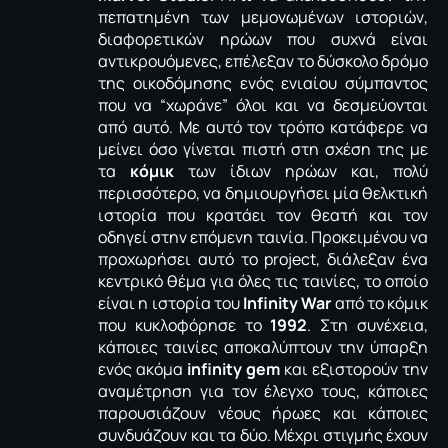
πεπατημένη των μεμονωμένων ιστοριών,
διαφορετικών ηρώων που συχνά είναι
αντικρουόμενες, επέλεξαν το δύσκολο δρόμο
της οικοδόμησης ενός ενιαίου σύμπαντος
που να “χωράνε” όλοι και να δεσμεύονται
από αυτό. Με αυτό τον τρόπο κατάφερε να
μείνει όσο γίνεται πιστή στη σχέση της με
τα
κόμικ
των ίδιων ηρώων και, πολύ
περισσότερο, να δημιουργήσει μία θελκτική
ιστορία που κρατάει τον θεατή και τον
οδηγεί στην επόμενη ταινία. Προκειμένου να
προχωρήσει αυτό το project, διάλεξαν ένα
κεντρικό θέμα για όλες τις ταινίες, το οποίο
είναι η ιστορία του
Infinity War
από το κόμικ
που κυκλοφόρησε το
1992
. Στη συνέχεια,
κάποιες ταινίες αποκαλύπτουν την ύπαρξη
ενός ακόμα
infinity gem
και εξιστορούν την
αναμέτρηση για τον έλεγχο τους, κάποιες
παρουσιάζουν νέους ήρωες και κάποιες
συνδυάζουν και τα δύο. Μέχρι στιγμής έχουν