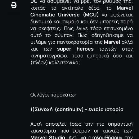
DC
να ασθμαίνει να βρει τον ρυθμός της,
κοιτάς το αντίπαλο δέος, το
Μarvel
Cinematic Universe (ΜCU)
να υψώνεται
δυναμικό και ακμαίο και δεν μπορείς παρά
να σκεφτείς: Πως έγινε τόσο επιτυχημένο
αυτό το σύμπαν; Πως οδηγηθήκαμε να
μιλάμε για παντοκρατορία της
Marvel
αλλά
και των
super heroes
ταινιών στον
κινηματογράφο, τόσο εμπορικά όσο και
(πλέον) καλλιτεχνικά;
Οι λόγοι παρακάτω:
1)Συνοχή (continuity) – ενιαία ιστορία
Αυτή αποτελεί ίσως την πιο σημαντική
καινοτομία που έφεραν οι ταινίες των
Marvel Studio
. Αντί να ακολουθήσουν την