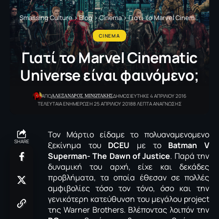
Smassing Culture
>
Blog
>
Cinema
>
Γιατί το Μarvel Cinematic Universe είναι φαινόμενο;
CINEMA
Γιατί το Μarvel Cinematic
Universe είναι φαινόμενο;
ΑΛΕΞΑΝΔΡΟΣ ΜΙΝΩΤΑΚΗΣ
ΑΠΟ
ΔΗΜΟΣΙΕΥΤΗΚΕ 4 ΑΠΡΙΛΙΟΥ 2016
ΤΕΛΕΥΤΑΙΑ ΕΝΗΜΕΡΩΣΗ 25 ΑΠΡΙΛΙΟΥ 2018
8 ΛΕΠΤΑ ΑΝΑΓΝΩΣΗΣ
Τον Μάρτιο είδαμε το πολυαναμενομενο
SHARE
ξεκίνημα του
DCEU
με το
Batman V
Superman- The Dawn of Justice
. Παρά την
δυναμική του αρχή, είχε και δεκάδες
προβλήματα, τα οποία έθεσαν σε πολλές
αμφιβολίες τόσο τον τόνο, όσο και την
γενικότερη κατεύθυνση του μεγάλου project
της Warner Brothers. Bλέποντας λοιπόν την