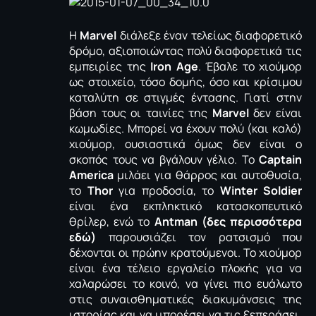
Η
Marvel
διάλεξε έναν τελείως διαφορετικό
δρόμο, αξιοποιώντας πολύ διαφορετικά τις
εμπειρίες της
Iron Age
. Έβαλε το χιούμορ
ως στοιχείο, τόσο δομής, όσο και κρίσιμου
καταλύτη σε στιγμές έντασης. Γιατί στην
βάση τους οι ταινίες της
Marvel
δεν είναι
κωμωδίες. Μπορεί να έχουν πολύ (και καλό)
χιούμορ, ουσιαστικά όμως δεν είναι ο
σκοπός τους να βγάλουν γέλιο. Το
Captain
America
μιλάει για θάρρος και αυτοθυσία,
το
Thor
για προδοσία, το
Winter Soldier
είναι ένα εκπληκτικό κατασκοπευτικό
θρίλερ, ενώ το
Antman (δες περισσότερα
εδώ)
παρουσιάζει τον ρατσισμό που
δέχονται οι πρώην κρατούμενοι. To χιούμορ
είναι ένα τέλειο εργαλείο πλοκής για να
χαλαρώσει το κοινό, να γίνει πιο ευάλωτο
στις συναισθηματικές διακυμάνσεις της
ιστορίας και να μπορέσει να τις ξεπεράσει.