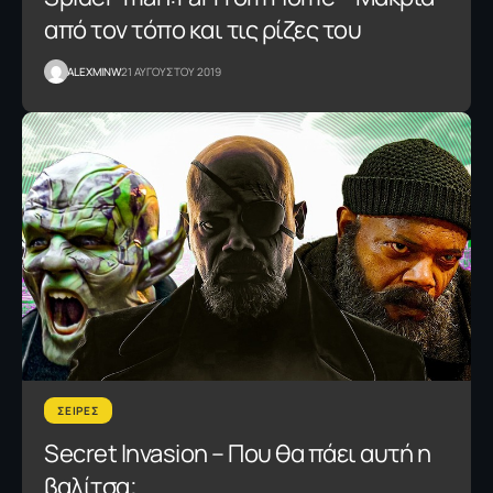
από τον τόπο και τις ρίζες του
ALEXMINW
21 ΑΥΓΟΥΣΤΟΥ 2019
ΣΕΙΡΕΣ
Secret Invasion – Που θα πάει αυτή η
βαλίτσα;