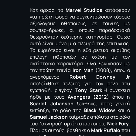
Κατ αρχάς, τα
Marvel Studios
κατάφεραν
για πρώτη φορά να συγκεντρώσουν τόσους
αξιόλογους ηθοποιούς σε ταινίες με
σούπερ-ήρωες, οι οποίες παραδοσιακά
θεωρούνταν δεύτερης κατηγορίας. Όμως
αυτό είναι μόνο μία πλευρά της επιτυχίας.
Το κυριότερο είναι η εξαιρετικά ακριβής
επιλογή ηθοποιών σε σχέση με τον
αντίστοιχο χαρακτήρα. Όλα ξεκίνησαν με
την πρώτη ταινία
Iron Man
(2008), όπου ο
ανερχόμενος
Robert Downey Jr
αποδείχθηκε τέλειος για τον ρόλο του
εγωπαθή, playboy,
Tony Stark
.Η συνέχεια
ήρθε με τους
Avengers (2012)
όπου η
Scarlet Johanson
δέχθηκε, προς γενική
έκπληξη, το ρόλο της
Black Widow
και ο
Samuel Jackson
ταίριαξε απόλυτα στο ρόλο
του “σκληρού” αρχί-κατάσκοπου,
Nick Fury
.
Πλάι σε αυτούς, βρέθηκε ο
Mark Ruffalo
που