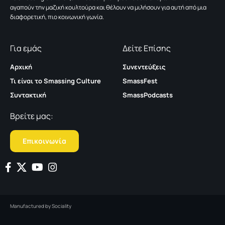
αγαπούν την μαζική κουλτούρα και θέλουν να μιλήσουν για αυτή από μια
διαφορετική, πιο κοινωνική γωνία.
Για εμάς
Δείτε Επίσης
Αρχική
Συνεντεύξεις
Τι είναι το Smassing Culture
SmassFest
Συντακτική
SmassPodcasts
Βρείτε μας:
Επικοινωνία
Manufactured by
Sociality