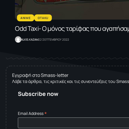
ANIME
OTAKU
Odd Taxi- Ο μόνος ταρίφας που αγαπήσα
ALKIS.KAZAM
22 ΣΕΠΤΕΜΒΡΙΟΥ 2022
Εγγραφή στο Smass-letter
Λάβε τα άρθρα, τις κριτικές και τις συνεντεύξεις του Smas
Subscribe now
*
Email Address