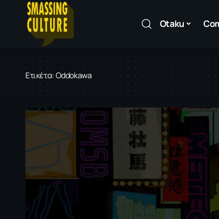
Otaku
Co
Ετικέτα:
Oddokawa