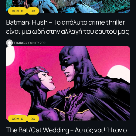
COMIC
DC
Batman: Hush – Tο απόλυτο crime thriller
είναι μια ωδή στην αλλαγή του εαυτού μας
EFIKARX
24 ΙΟΥΝΙΟΥ 2021
COMIC
DC
The Bat/Cat Wedding – Αυτός ναι! Ήταν ο