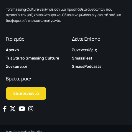
To Smassing Culture ξεκίνησε σαν μια προσπάθεια ανθρώπων που
αγαπούν την μαζική κουλτούρα και θέλουν να μιλήσουν για αυτή από μια
διαφορετική, πιο κοινωνική γωνία.
Για εμάς
Δείτε Επίσης
Αρχική
Συνεντεύξεις
Τι είναι το Smassing Culture
SmassFest
Συντακτική
SmassPodcasts
Βρείτε μας:
Επικοινωνία
Manufactured by
Sociality