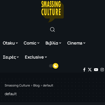
Otaku
Comic
Βιβλία
Cinema
Σειρές
Exclusive
Smassing Culture
>
Blog
>
default
default