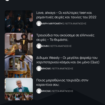
Love, always – Οι καλύτερες teen και
ρομαντικές σειρές και ταινίες του 2022
MΑΙΡΗ ΜΑΥΡΟΜΑΤΗ
12 ΛΕΠΤΑ ΑΝΑΓΝΩΣΗΣ
Τραγούδια που ακούσαμε σε ελληνικές
σειρές – Τα θυμάστε;
ADMIN
0 ΛΕΠΤΑ ΑΝΑΓΝΩΣΗΣ
Δίδυμοι Weasly – Οι μεγάλοι φαρσέρ του
χαριποτερικού κόσμου και όχι μόνο (Quiz)
ARHOVA
3 ΛΕΠΤΑ ΑΝΑΓΝΩΣΗΣ
Ποιος μαραθώνιος ταιριάζει στην
καραντίνα σου;
ARHOVA
0 ΛΕΠΤΑ ΑΝΑΓΝΩΣΗΣ