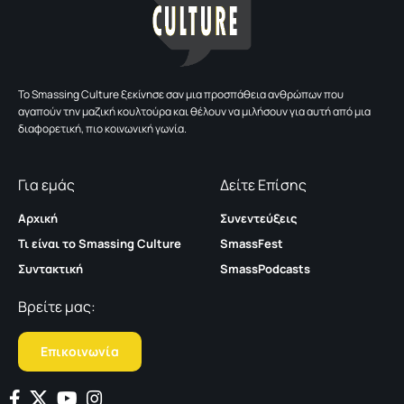
To Smassing Culture ξεκίνησε σαν μια προσπάθεια ανθρώπων που
αγαπούν την μαζική κουλτούρα και θέλουν να μιλήσουν για αυτή από μια
διαφορετική, πιο κοινωνική γωνία.
Για εμάς
Δείτε Επίσης
Αρχική
Συνεντεύξεις
Τι είναι το Smassing Culture
SmassFest
Συντακτική
SmassPodcasts
Βρείτε μας:
Επικοινωνία