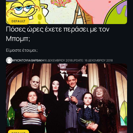
DEFAULT
Πόσες ώρες έχετε περάσει με τον
Μπομπ;
Είμαστε έτοιμοι;
ΑΡΧΟΝΤΟΥΛΑ ΒΑΡΒΑΚΗ
16 ΔΕΚΕΜΒΡΙΟΥ 2018
UPDATE: 16 ΔΕΚΕΜΒΡΙΟΥ 2018