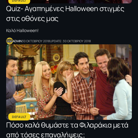
DEFAULT
Quiz- Αγαπημένες Halloween στιγμές
στις οθόνες μας
Καλό Halloween!
ADMIN
30 ΟΚΤΩΒΡΙΟΥ 2018
UPDATE: 30 ΟΚΤΩΒΡΙΟΥ 2018
DEFAULT
Πόσο καλά θυμάστε τα Φιλαράκια μετά
από τόσες επαναλήψεις;