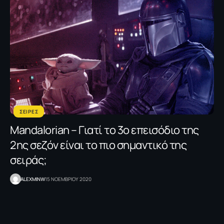
ΣΕΙΡΕΣ
Mandalorian – Γιατί το 3ο επεισόδιο της
2ης σεζόν είναι το πιο σημαντικό της
σειράς;
ALEXMINW
15 ΝΟΕΜΒΡΙΟΥ 2020