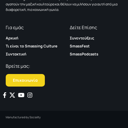
αγαπούν την μαζική κουλτούρα και θέλουν να μιλήσουν για αυτή από μια
διαφορετική, πιο κοινωνική γωνία.
Για εμάς
Δείτε Επίσης
Αρχική
Συνεντεύξεις
Τι είναι το Smassing Culture
SmassFest
Συντακτική
SmassPodcasts
Βρείτε μας:
Επικοινωνία
Manufactured by
Sociality