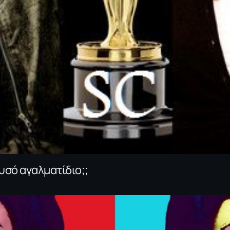
ρυσό αγαλματίδιο;;