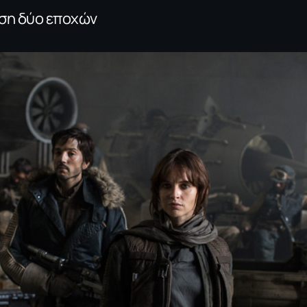
αση δύο εποχών