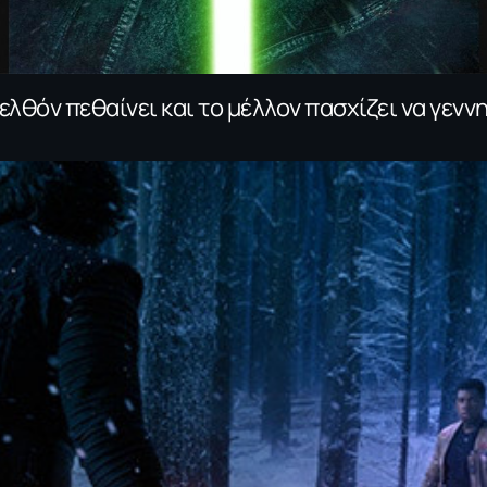
ρελθόν πεθαίνει και το μέλλον πασχίζει να γενν