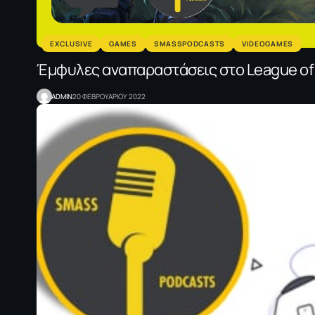
EXCLUSIVE
GAMES
SMASSPODCASTS
VIDEOGAMES
Έμφυλες αναπαραστάσεις στο League o
ADMIN
20 ΦΕΒΡΟΥΑΡΙΟΥ 2022