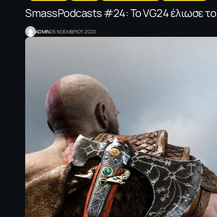
SmassPodcasts #24: Το VG24 έλιωσε το Pl
ADMIN
26 ΝΟΕΜΒΡΙΟΥ 2020