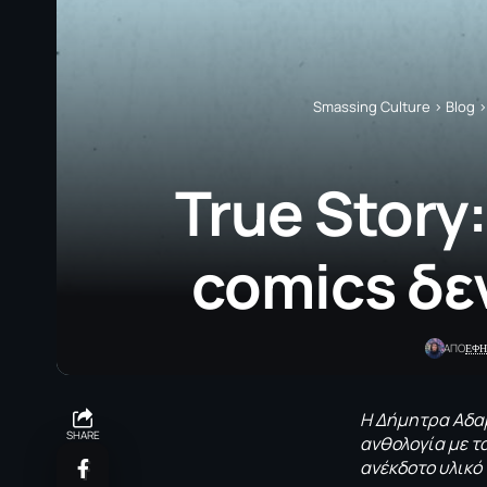
Smassing Culture
>
Blog
True Story
comics δεν
ΕΦΗ
ΑΠΟ
Η Δήμητρα Αδα
SHARE
ανθολογία με τ
ανέκδοτο υλικό