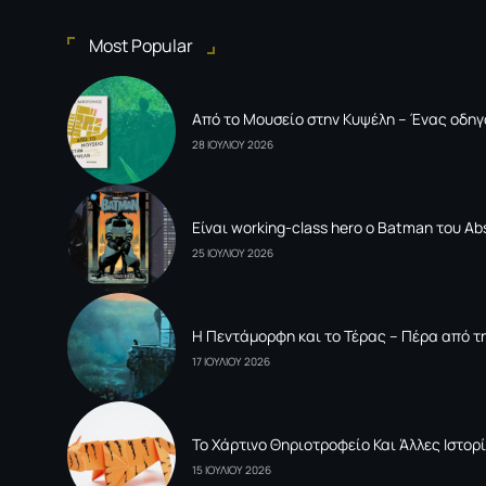
Most Popular
Από το Μουσείο στην Κυψέλη – Ένας οδηγ
28 ΙΟΥΛΙΟΥ 2026
Είναι working-class hero ο Batman του Ab
25 ΙΟΥΛΙΟΥ 2026
Η Πεντάμορφη και το Τέρας – Πέρα από τη
17 ΙΟΥΛΙΟΥ 2026
To Xάρτινο Θηριοτροφείο Και Άλλες Ιστορί
15 ΙΟΥΛΙΟΥ 2026