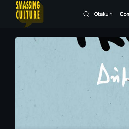
Otaku
Co