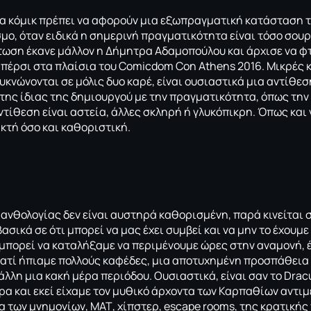
 τα κόμικ πρέπει να αφορούν μια εξωπραγματική κατάσταση 
μο, όταν ειδικά η σημερινή πραγματικότητα είναι τόσο σουρ
τωση έκανε μάλλον η Δήμητρα Αδαμοπούλου και άρχισε να φτι
 πέρσι στα πλαίσια του Comicdom Con Athens 2016. Μικρές 
υκνώνονται σε μόλις δυο καρέ, είναι ουσιαστικά μια αντίθε
 της ίδιας της δημιουργού με την πραγματικότητα, όπως την β
τίθεση είναι αστεία, άλλες σκληρή ή γλυκόπικρη. Όπως και 
ρκτή όσο και καθοριστική.
 ανθολογίας δεν είναι αυστηρά καθορισμένη, παρά κινείται 
ασικά σε ότι μπορεί να μας έχει συμβεί και να μην το έχουμ
 μπορεί να καταλήξαμε να περιμένουμε ώρες στην αναμονή, 
ατί ήπιαμε πολλούς καφέδες, μια αποτυχημένη προσπάθεια
άλλη μια κακή μέρα περιόδου. Ουσιαστικά, είναι σαν το
Dracu
ρα και εκεί είχαμε τον μυθικό άρχοντα των Καρπαθίων αντιμ
 των μνημονίων, ΜΑΤ, χίπστερ, escape rooms, της κρατικής