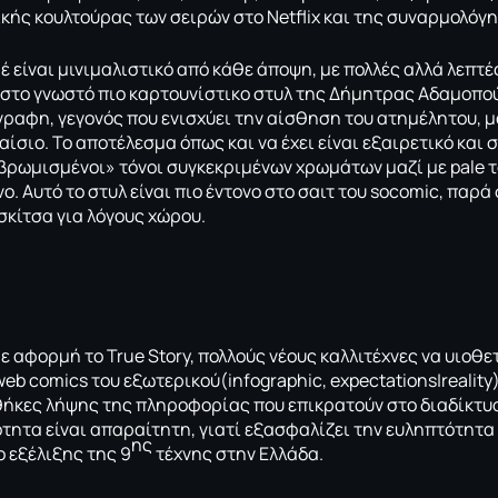
κής κουλτούρας των σειρών στο Netflix και της συναρμολόγη
έ είναι μινιμαλιστικό από κάθε άποψη, με πολλές αλλά λεπτέ
 στο γνωστό πιο καρτουνίστικο στυλ της Δήμητρας Αδαμοπο
όγραφη, γεγονός που ενισχύει την αίσθηση του ατημέλητου, μ
ίσιο. Το αποτέλεσμα όπως και να έχει είναι εξαιρετικό και σ
«βρωμισμένοι» τόνοι συγκεκριμένων χρωμάτων μαζί με pale τ
νο. Αυτό το στυλ είναι πιο έντονο στο σαιτ του socomic, παρά
σκίτσα για λόγους χώρου.
 αφορμή το True Story, πολλούς νέους καλλιτέχνες να υιοθ
eb comics του εξωτερικού(infographic, expectations|reality
θήκες λήψης της πληροφορίας που επικρατούν στο διαδίκτυο
ητα είναι απαραίτητη, γιατί εξασφαλίζει την ευληπτότητα
ης
ο εξέλιξης της 9
τέχνης στην Ελλάδα.