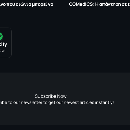
ίνο που αιώνια μπορεί να
COMedICS: Η απάντηση σε ερ
ify
low
Subscribe Now
ibe to our newsletter to get our newest articles instantly!