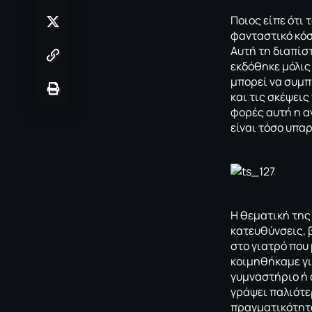
Ποιος είπε ότι
φανταστικό κόσ
Αυτή τη διαπίσ
εκδόθηκε μόλις
μπορεί να συμπ
και τις σκέψεις
φορές αυτή η αν
είναι τόσο υπα
Η θεματική της
κατευθύνσεις, β
στο γιατρό που
κοιμηθήκαμε γι
γυμναστήριο ή 
γράψει παλιότε
πραγματικότητα