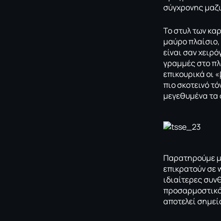
σύγχρονης μαζι
Το στυλ των καρ
μαύρο πλαίσιο,
είναι σαν χειρ
γραμμές στο πλα
επικουρικά οι 
πιο σκοτεινό τό
μεγεθυμένα τα 
Παρατηρούμε με
επικρατούν σε w
ιδιαίτερες συν
προσαρμοστικότ
αποτελεί σημεί