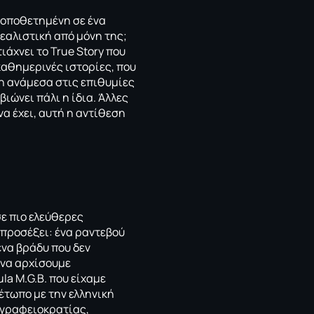
τοποθετημένη σε ένα
εαλιστική από μόνη της;
άχνει το True Story που
καθημερινές ιστορίες, που
ση ανάμεσα στις επιθυμίες
ιώνει πάλι η ίδια. Άλλες
να έχει, αυτή η αντίθεση
σε πιο ελεύθερες
ε προσέξει: ένα ραντεβού
ένα βράδυ που δεν
 να αρχίσουμε
la M.G.B.
που είχαμε
έτωπο με την ελληνική
 γραφειοκρατίας,