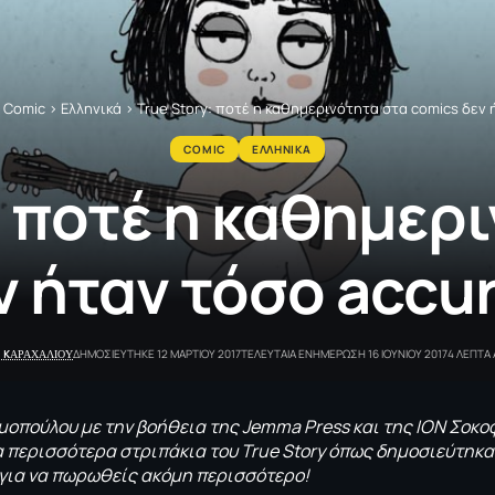
>
Comic
>
Ελληνικά
>
True Story: ποτέ η καθημερινότητα στα comics δεν ή
COMIC
ΕΛΛΗΝΙΚΑ
: ποτέ η καθημερ
 ήταν τόσο accur
 KΑΡΑΧΑΛΙΟΥ
ΔΗΜΟΣΙΕΥΤΗΚΕ 12 ΜΑΡΤΙΟΥ 2017
ΤΕΛΕΥΤΑΙΑ ΕΝΗΜΕΡΩΣΗ 16 ΙΟΥΝΙΟΥ 2017
4 ΛΕΠΤΑ
μοπούλου με την βοήθεια της
Jemma
Press
και της ΙΟΝ Σοκο
α περισσότερα στριπάκια του
True
Story
όπως δημοσιεύτηκα
 για να πωρωθείς ακόμη περισσότερο!