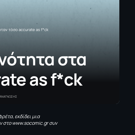
ταν τόσο accurate as f*ck
ινότητα στα
ate as f*ck
 ΑΝΑΓΝΩΣΗΣ
φρέτα, εκδίδει μια
ν στο
www.socomic.gr
συν