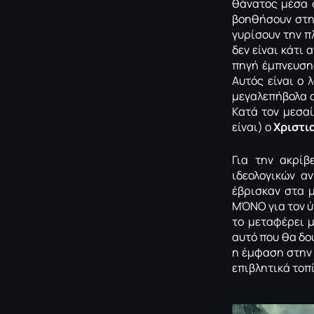
θάνατος μέσα σ
βοηθήσουν στην
γυρίσουν την π
δεν είναι κάτι 
πηγή έμπνευσης
Αυτός είναι ο 
μεγαλεπήβολα α
Κατά τον μεσαί
είναι) ο
Χριστι
Για την ακρίβ
ιδεολογικών α
έβρισκαν στα μ
ΜΌΝΟ για τον ύπ
το μεταφέρει μ
αυτό που θα δο
η έμφαση στην 
επιβλητικά τοπ