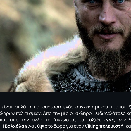
είναι απλά η παρουσίαση ενός συγκεκριμένου τρόπου ζ
ληρων πολιτισμών. Απο την μία οι σκληροί, ειδωλολάτρες κα
αι από την άλλη το “άγνωστο”, το ταξίδι
προς την Ε
. Η
Βαλχάλα
είναι ύψιστο δώρο για έναν
Viking πολεμιστή,
κα