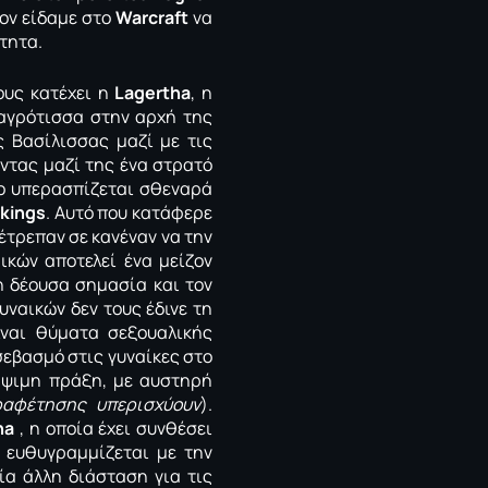
τον είδαμε στο
Warcraft
να
τητα.
ους κατέχει η
Lagertha
, η
αγρότισσα στην αρχή της
ς Βασίλισσας μαζί με τις
οντας μαζί της ένα στρατό
το υπερασπίζεται σθεναρά
ikings
. Αυτό που κατάφερε
πέτρεπαν σε κανέναν να την
ικών αποτελεί ένα μείζον
η δέουσα σημασία και τον
ναικών δεν τους έδινε τη
ίναι θύματα σεξουαλικής
σεβασμό στις γυναίκες στο
ήψιμη πράξη, με αυστηρή
ραφέτησης υπερισχύουν
).
ha
, η οποία έχει συνθέσει
 ευθυγραμμίζεται με την
ία άλλη διάσταση για τις