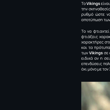
Το
Vikings
είναι
την σκηνοθεσία
ρυθμό ώστε να
αποτύπωση των
Το να φτιαχτεί
φτιάξεις χαρακ
χαρακτήρες στ
και τα πρότυπα
των
Vikings
σε 
ειδικά αν η σε
επενδύσεις πολ
όχι μόνο με το