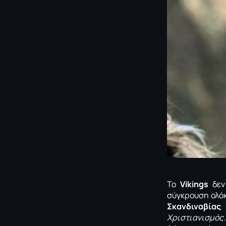
Το
Vikings
δεν 
σύγκρουση ολόκ
Σκανδιναβίας
κ
Χριστιανισμός