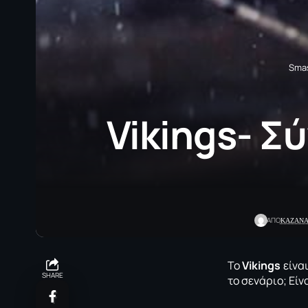
Smas
Vikings- Σ
ΚΑΖΑΝΑ
ΑΠΟ
To
Vikings
είναι
SHARE
το σενάριο; Eίν