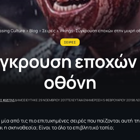
sing Culture
>
Blog
>
Σειρές
>
Vikings- Σύγκρουση εποχών στην μικρή 
ΣΕΙΡΕΣ
ύγκρουση εποχών
οθόνη
Σ KΩΣΤΑΣ
ΔΗΜΟΣΙΕΥΤΗΚΕ 29 ΝΟΕΜΒΡΙΟΥ 2017
ΤΕΛΕΥΤΑΙΑ ΕΝΗΜΕΡΩΣΗ 5 ΦΕΒΡΟΥΑΡΙΟΥ 2019
8 Λ
 μία από τις πιο επιτυχημένες σειρές που παίζονται αυτή την
αι η σκηνοθεσία; Eίναι το όλο το επιβλητικό τοπίο;