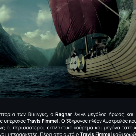
τορία των Βίκινγκς, ο
Ragnar
έγινε μεγάλος ήρωας και 
ας υπέροχος
Travis Fimmel
. Ο 38χρονος πλέον Αυστραλός κο
ως οι περισσότεροι, εκπληκτικό κούρεμα και μεγάλα τατου
ίναι υπεραρκετές. Πέρα από αυτά ο
Travis Fimmel
καθιερώθη