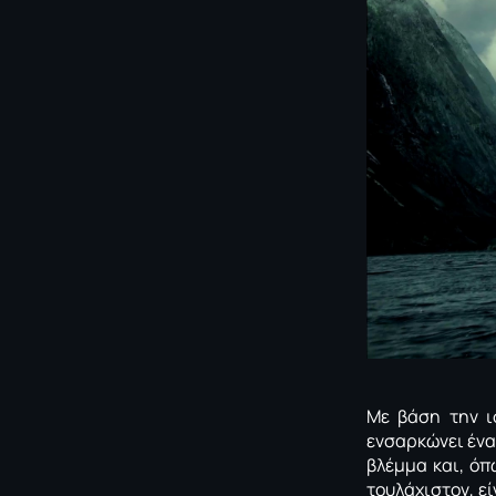
Με βάση την ισ
ενσαρκώνει έν
βλέμμα και, όπ
τουλάχιστον, ε