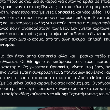
το πεδίο μάχης, μια ευκαιρία για αυτόν να έρθει σε επαφ
 μάχη ενάντια στους Γίγαντες, κάτι που δύσκολα μπορούν 
λάτη,
”φλερτάροντας”
με νέες
θρησκείες
και νέες
ιδέες
. Η 
απλό, ούτε κάτι που δίνεται σαν δικαίωμα επιλογής. Είναι 
 και κινητήριος μοχλός για αυτούς, από τα πιο μικρά πρά
λόγος που η αναπαράσταση των θεών δεν γίνεται καρτουνί
γάλματα και κυρίως μια μεταφυσική αιθσητική δίνοντας το
ωνα στον Δυτικό κόσμο, από την άλλη πλευρά δηλαδή, επ
ανισμός
.
εια δεν ήταν απλά θρησκεία αλλά και βασικό πεδίο έ
ντιθέσεων. Οι
Vikings
στις επιδρομές τους τους περισσ
οναστήρια. Ως γνωστόν η θρησκεία, γίνεται το μέσον, ό
νο. Αυτοί είναι η σύγκρουση των 2 πολιτισμών που έλεγα κα
ε τον πιο ωραίο και παραστατικό τρόπο. Από το
Intro
κιόλ
ύμε θα μείνει βαθιά χαραγμένο στις καρδιές μας. Ο γρήγορ
ουσία με αποφυγή περιττών σκηνών το μουσικό στόλισμα τ
ία της Ιρλανδίας καθιστούν το
Vikings
”
πρωτόγνωρη εμπειρί