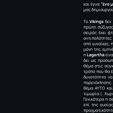
και έγινε
”ένα 
μας δημιουργού
Το
Vikings
δεν 
πρώτη σύζυγος
σειράς έχει φτ
αντιπαλότητες 
από γυναίκες, 
μόνη της, εμπν
η
Lagertha
είνα
δει ως προσωπ
θέμα στις σύγχ
τρόπο που θα έ
δυνατότητα να
παρενόχλησης. 
θέμα ΑΥΤΟ και
τιμωρία.(
Χωρ
Γενικότερα η σ
επί της ουσία
πραγματικότητα