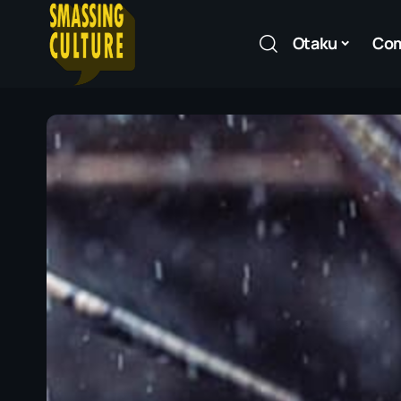
Otaku
Co