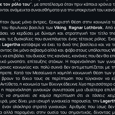
με τον ρόλο του’
‘, με αποτέλεσμα όταν πριν κάποια χρόνια 
νται ανάμεικτα συναισθήματα για την υποκριτική του ικανό
ήταν όμως μόνο άντρες, ξεχωριστή θέση στην κοινωνία τ
 του θρυλικού βασιλιά των
Viking
,
Ragnar Lothbrok.
Από 
άσει να κερδίσει με δύναμη και στρατηγική τον τίτλο τη
και τις δυσκολίες που συνεπάγεται ένας τέτοιος ρόλος. Έχ
η
Lagertha
κατάφερε να έχει το δικό της βασίλειο και να 
έοντας όχι μόνο σεβασμό αλλά και φόβο στους υπόλοιπους
V
ι να επιβάλει του δικούς της κανόνες, κανόνες που δεν θα ε
ικό μονοπάτι επίτευξης στόχων. Η παρενόχληση των γυνα
ρονες κοινωνίες και πολύ συχνά δεν αντιμετωπίζεται με τ
πρεπε. Κατά τον Μεσαίωνα η χαμηλή κοινωνική θέση των γυ
 βρουν το δίκιο τους σε περίπτωση που τύγχαναν να ε
Αντίθετα, η κοινωνία των Βίκινγκ έδειχνε λίγο περισσότερο 
 η παρενόχληση γυναικών συνιστούσε μια ιδιαίτερα επιλ
ίς να σημαίνει σε καμία περίπτωση ότι οι τάσεις χει
ειρά, μας δίνει μια ισχυρή γυναικεία παρουσία, την
Lagert
ς έναν ολόκληρο στρατό γυναικών. Αριθμός που ίσως δεν
 αλλά παραμένει στην ουσία του σημαντικός, δίνοντας μ