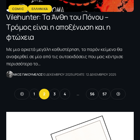
COMIC
ΕΛΛΗΝΙΚΑ
Vilehunter: Τα Άνθη του Πόνου –
Τρόμος είναι η αποξένωση και η
φτώχεια
Mε μια αρκετά μεγάλη καθυστέρηση, το παρόν κείμενο θα
αναφερθεί σε μία από τις αυτοεκδόσεις που μας κέντρισε
περισσότερο το…
NΙΚΟΣ ΓΙΑΚΟΥΜΕΛΟΣ
10 ΔΕΚΕΜΒΡΙΟΥ 2025
UPDATE: 12 ΔΕΚΕΜΒΡΙΟΥ 2025
1
2
3
4
…
56
57