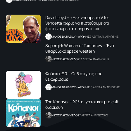
David Lloyd – «Ξεκινήσαμε το V for
Vendetta χωρίς να πιστεύουμε ότι
φτιάχνουμε κάτι σημαντικό»
ΜΑΝΟΣ ΒΑΣΙΛΕΙΟΥ - ΑΡΩΝΗΣ
2 ΛΕΠΤΑ ΑΝΑΓΝΩΣΗΣ
Supergirl: Woman of Tomorrow – Ένα
υπαρξιακό space western
NΙΚΟΣ ΓΙΑΚΟΥΜΕΛΟΣ
13 ΛΕΠΤΑ ΑΝΑΓΝΩΣΗΣ
Φούσκα #0 – Οι 5 στιγμές που
ξεχωρίσαμε
ΜΑΝΟΣ ΒΑΣΙΛΕΙΟΥ - ΑΡΩΝΗΣ
15 ΛΕΠΤΑ ΑΝΑΓΝΩΣΗΣ
Τhe Kόπανοι – Χέλια, γάτοι και μια cult
διασκευή
NΙΚΟΣ ΓΙΑΚΟΥΜΕΛΟΣ
7 ΛΕΠΤΑ ΑΝΑΓΝΩΣΗΣ