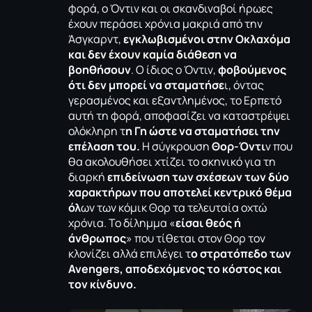
φορά, ο Όντιν και οι σκανδιναβοί ήρωες
έχουν περάσει χρόνια μακριά από την
Άσγκαρντ,
εγκλωβισμένοι στην Οκλαχόμα
και δεν έχουν καμία διάθεση να
βοηθήσουν
. Ο ίδιος ο Όντιν,
φοβούμενος
ότι δεν μπορεί να σταματήσε
ι, όντας
γερασμένος και εξαντλημένος, το Ερπετό
αυτή τη φορά, αποφασίζει να καταστρέψει
ολόκληρη τ
η Γη ώστε να σταματήσει την
επέλαση του.
Η σύγκρουση
Θορ-Όντι
ν που
θα ακολουθήσει χτίζει το σκηνικό για τη
διαρκή
επιδείνωση των σχέσεων των δύο
χαρακτήρων που αποτελεί κεντρικό θέμα
όλ
ων των κόμικ Θορ τα τελευταία οχτώ
χρόνια. Το δίλημμα «
είσαι θεός ή
άνθρωπος
» που τίθεται στον Θορ τον
κλονίζει αλλά επιλέγει τ
ο στρατόπεδο των
Avengers, αποδεχόμενος το κόστος και
τον κίνδυνο.