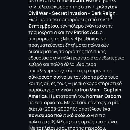
με την ιστορία του
Secret War
και βρήκε
την τέλεια έκφραση της στην «τ
ριλογία»
Civil War – Secret Invasion – Dark Reign
.
η
Εκεί, με σαφείς επιδράσεις από την 11
Σεπτεμβρίου
, τον πόλεμο ενάντια στην
τρομοκρατία και τον
Patriot Act
, οι
υπερήρωες της Marvel βρέθηκαν να
πραγματεύονται ζητήματα πολιτικών
δικαιωμάτων, τα όρια της πολιτικής
εξουσίας στην πάλη ενάντια στον εξωτερικό
εχθρό και πολλά άλλα ιδιαίτερα
αμφιλεγόμενα ζητήματα, ερχόμενοι σε
σύγκρουση συχνά με τον ίδιο το ρόλο τους
και τις αξίες τους — με πιο χαρακτηριστικό
παράδειγμα την κόντρα I
ron Man – Captain
America
. Η μετατροπή του
Norman Osborn
σε κυρίαρχο του Marvel σύμπαντος για μία
διετία (2008-2009/10) αποτέλεσε
ένα
πανίσχυρο πολιτικό σχόλιο
για τις
πολιτικές εξελίξεις στις αρχές του αιώνα.
Με το κλείσιμο αυτής της περιόδου,