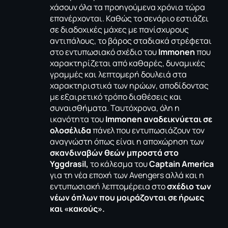
χάσουν όλα τα προηγούμενα χρόνια τώρα
επανέρχονται. Καθώς το σενάριο εστιάζει
σε διαδοχικές μάχες με πανίσχυρους
αντιπάλους, το βάρος σταδιακά στρέφεται
στο εντυπωσιακό σχέδιο του
Immonen
που
χαρακτηρίζεται από καθαρές, δυναμικές
γραμμές και λεπτομερή δουλειά στα
χαρακτηριστικά των ηρώων, αποδίδοντας
με εξαιρετικό τρόπο διαθέσεις και
συναισθήματα. Ταυτόχρονα, όλη η
ικανότητα του
Immonen αναδεικνύεται σε
ολοσέλιδα
πάνελ που εντυπωσιάζουν τον
αναγνώστη όπως είναι η αποχώρηση των
σκανδιναβών θεών μπροστά στο
Yggdrasil,
το κάλεσμα του
Captain America
για τη νέα εποχή των Avengers αλλά και η
εντυπωσιακή λεπτομέρεια στο
σχέδιο των
νέων όπλων που μοιράζονται σε ήρωες
και «κακούς».