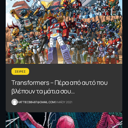
ΣΕΙΡΕΣ
Transformers – Πέρα από αυτό που
βλέπουν τα μάτια σου…
HATTIECB8487@GMAIL.COM
9 ΜΑΪΟΥ 2021