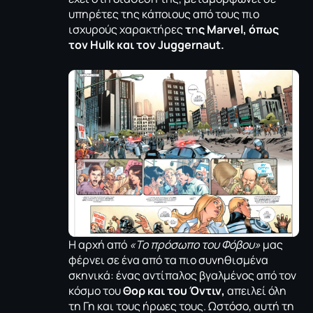
υπηρέτες της κάποιους από τους πιο
ισχυρούς χαρακτήρες
τ
η
ς Marvel, όπως
τον Hulk και τον Juggernaut.
Η αρχή από
«Το πρόσωπο του Φόβου»
μας
φέρνει σε ένα από τα πιο συνηθισμένα
σκηνικά: ένας αντίπαλος βγαλμένος από τον
κόσμο του
Θορ και του Όντιν,
απειλεί όλη
τη Γη και τους ήρωες τους. Ωστόσο, αυτή τη