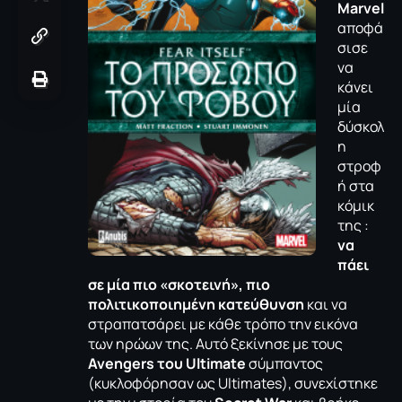
Marvel
αποφά
σισε
να
κάνει
μία
δύσκολ
η
στροφ
ή στα
κόμικ
της :
να
πάει
σε μία πιο «σκοτεινή», πιο
πολιτικοποιημένη κατεύθυνση
και να
στραπατσάρει με κάθε τρόπο την εικόνα
των ηρώων της. Αυτό ξεκίνησε με τους
Avengers του Ultimate
σύμπαντος
(κυκλοφόρησαν ως Ultimates), συνεχίστηκε