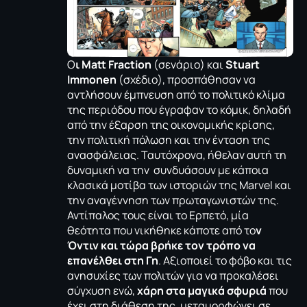
Ο
ι Matt Fraction
(σενάριο) και
Stuart
Immonen
(σχέδιο), προσπάθησαν να
αντλήσουν έμπνευση από το πολιτικό κλίμα
της περιόδου που έγραφαν το κόμικ, δηλαδή
από την έξαρση της οικονομικής κρίσης,
την πολιτική πόλωση και την ένταση της
ανασφάλειας. Ταυτόχρονα, ήθελαν αυτή τη
δυναμική να την συνδυάσουν με κάποια
κλασικά μοτίβα των ιστοριών της Marvel και
την αναγέννηση των πρωταγωνιστών της.
Αντίπαλος τους είναι το Ερπετό, μία
θεότητα που νικήθηκε κάποτε από το
ν
Όντιν και τώρα βρήκε τον τρόπο να
επανέλθει στη Γη
. Αξιοποιεί το φόβο και τις
ανησυχίες των πολιτών για να προκαλέσει
σύγχυση ενώ,
χάρη στα μαγικά σφυριά
που
έχει στη διάθεση της, μεταμορφώνει σε