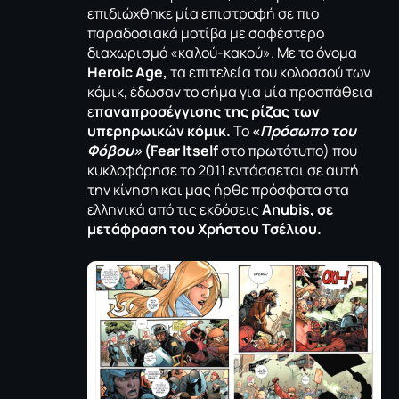
επιδιώχθηκε μία επιστροφή σε πιο
παραδοσιακά μοτίβα με σαφέστερο
διαχωρισμό «καλού-κακού». Με το όνομα
Heroic Age,
τα επιτελεία του κολοσσού των
κόμικ, έδωσαν το σήμα για μία προσπάθεια
ε
παναπροσέγγισης της ρίζας των
υπερηρωικών κόμικ.
Το
«
Πρόσωπο του
Φόβου»
(Fear Itself
στο πρωτότυπο) που
κυκλοφόρησε το 2011 εντάσσεται σε αυτή
την κίνηση και μας ήρθε πρόσφατα στα
ελληνικά από τις εκδόσεις
Anubis, σε
μετάφραση του Xρήστου Τσέλιου.