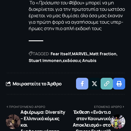
To «
Πρόσωπο του Φ
όβου» μπορεί να μη
διακρίνεται για την πρωτοτυπία του ωστόσο
έρχεται να μας θυμίσει όλα όσα μας έκαναν
για πρώτη φορά να αγαπήσουμε τους υπερ-
ήρωες στην πιο απλή εκδοχή τους
TAGGED:
Fear Itself
MARVEL
Matt Fraction
Stuart Immonen
εκδόσεις Anubis
Μοιραστείτε το Άρθρο
ΠΡΟΗΓΟΥΜΕΝΟ ΑΡΘΡΟ
ΕΠΟΜΕΝΟ ΑΡΘΡΟ
Αφιέρωμα: Diversity
Έκθεση «Ενάντια
– Ελληνικά κόμικς
στον Κοινωνικό
και
Αποκλεισμό» στο