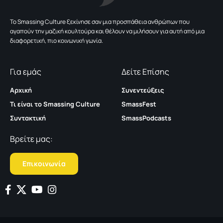
To Smassing Culture ξεκίνησε σαν μια προσπάθεια ανθρώπων που
αγαπούν την μαζική κουλτούρα και θέλουν να μιλήσουν για αυτή από μια
διαφορετική, πιο κοινωνική γωνία.
Για εμάς
Δείτε Επίσης
Αρχική
Συνεντεύξεις
Τι είναι το Smassing Culture
SmassFest
Συντακτική
SmassPodcasts
Βρείτε μας:
Επικοινωνία