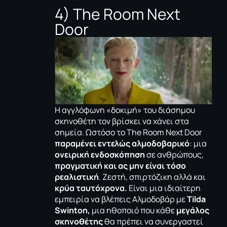
4) The Room Next
Door
Η αγγλόφωνη «δοκιμή» του διάσημου
σκηνοθέτη τον βρίσκει να χάνει στα
σημεία. Ωστόσο το The Room Next Door
παραμένει εντελώς αλμοδοβαρικό
: μια
ονειρική ενδοσκόπηση
σε ανθρώπους,
πραγματική και ας μην είναι τόσο
ρεαλιστική
. Ζεστή, σπιρτόζικη αλλά και
κρύα ταυτόχρονα.
Είναι μια ιδιαίτερη
εμπειρία να βλέπεις Αλμοδοβάρ με
Tilda
Swinton,
μια ηθοποιό που κάθε
μεγάλος
σκηνοθέτης
θα πρέπει να συνεργαστεί