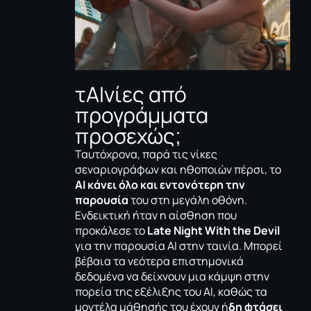
τΑΙνίες από
προγράμματα
προσεχώς;
Ταυτόχρονα, παρά τις νίκες
σεναριογράφων και ηθοποιών πέρσι, το
ΑΙ κάνει όλο και εντονότερη την
παρουσία
του στη μεγάλη οθόνη.
Ενδεικτική ήταν η αίσθηση που
προκάλεσε το
Late Night With the Devil
για την παρουσία ΑΙ στην ταινία. Μπορεί
βέβαια τα νεότερα επιστημονικά
δεδομένα να δείχνουν μια κάμψη στην
πορεία της εξέλιξης του ΑΙ, καθώς τα
μοντέλα μάθησής του έχουν ή
δη φτάσει