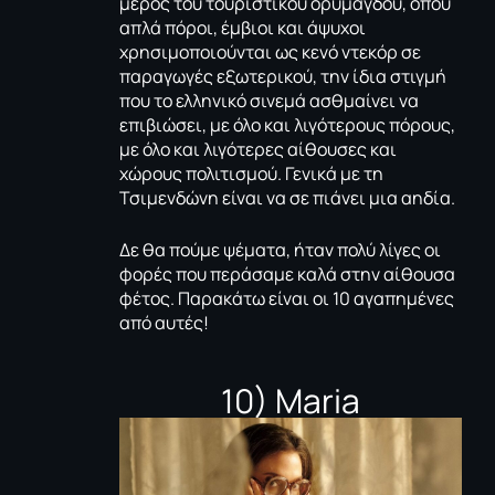
μέρος του τουριστικού ορυμαγδού, όπου
απλά πόροι, έμβιοι και άψυχοι
χρησιμοποιούνται ως κενό ντεκόρ σε
παραγωγές εξωτερικού, την ίδια στιγμή
που το ελληνικό σινεμά ασθμαίνει να
επιβιώσει, με όλο και λιγότερους πόρους,
με όλο και λιγότερες αίθουσες και
χώρους πολιτισμού. Γενικά με τη
Τσιμενδώνη είναι να σε πιάνει μια αηδία.
Δε θα πούμε ψέματα, ήταν πολύ λίγες οι
φορές που περάσαμε καλά στην αίθουσα
φέτος. Παρακάτω είναι οι 10 αγαπημένες
από αυτές!
10) Maria