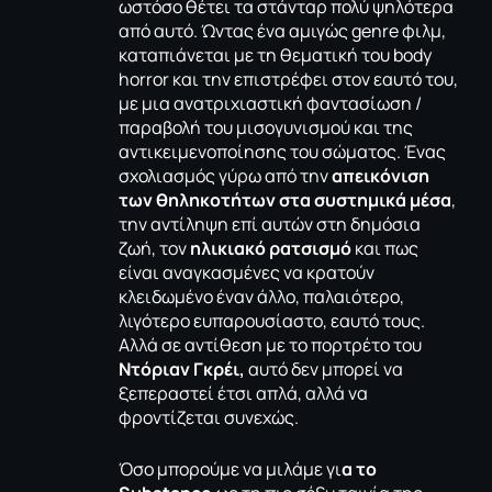
ωστόσο θέτει τα στάνταρ πολύ ψηλότερα
από αυτό. Ώντας ένα αμιγώς genre φιλμ,
καταπιάνεται με τη θεματική του body
horror και την επιστρέφει στον εαυτό του,
με μια ανατριχιαστική φαντασίωση /
παραβολή του μισογυνισμού και της
αντικειμενοποίησης του σώματος. Ένας
σχολιασμός γύρω από την
απεικόνιση
των θηληκοτήτων στα συστημικά μέσα
,
την αντίληψη επί αυτών στη δημόσια
ζωή, τον
ηλικιακό ρατσισμό
και πως
είναι αναγκασμένες να κρατούν
κλειδωμένο έναν άλλο, παλαιότερο,
λιγότερο ευπαρουσίαστο, εαυτό τους.
Αλλά σε αντίθεση με το πορτρέτο του
Ντόριαν Γκρέι,
αυτό δεν μπορεί να
ξεπεραστεί έτσι απλά, αλλά να
φροντίζεται συνεχώς.
Όσο μπορούμε να μιλάμε γι
α το