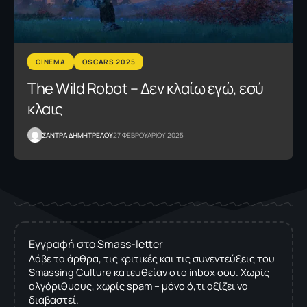
CINEMA
OSCARS 2025
The Wild Robot – Δεν κλαίω εγώ, εσύ
κλαις
ΣΑΝΤΡΑ ΔΗΜΗΤΡΕΛΟΥ
27 ΦΕΒΡΟΥΑΡΙΟΥ 2025
Εγγραφή στο Smass-letter
Λάβε τα άρθρα, τις κριτικές και τις συνεντεύξεις του
Smassing Culture κατευθείαν στο inbox σου. Χωρίς
αλγόριθμους, χωρίς spam – μόνο ό,τι αξίζει να
διαβαστεί.