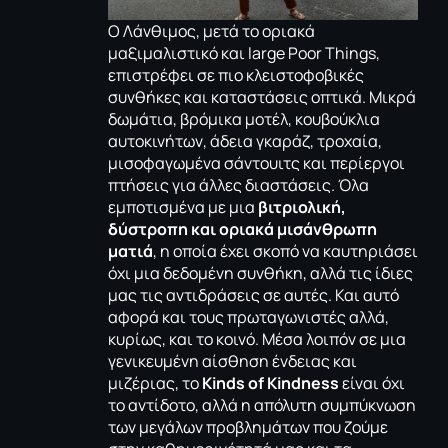
Ο Λάνθιμος, μετά το οριακά
μαξιμαλιστικό και large
Poor Things
,
επιστρέφει σε πιο κλειστοφοβικές
συνθήκες και καταστάσεις οπτικά. Μικρά
δωμάτια, βρόμικα μοτέλ, κουβούκλια
αυτοκινήτων, άδεια γκαράζ, τροχαία,
μισοφαγωμένα σάντουιτς και περίεργοι
πτήσεις για άλλες διαστάσεις. Όλα
εμποτισμένα με μια
βιτριολική,
δύστροπη και οριακά μισάνθρωπη
ματιά
, η οποία έχει σκοπό να καυτηριάσει
όχι μια δεδομένη συνθήκη, αλλά τις ίδιες
μας τις αντιδράσεις σε αυτές. Και αυτό
αφορά και τους πρωταγωνιστές αλλά,
κυρίως, και το κοινό. Μέσα λοιπόν σε μια
γενικευμένη αίσθηση ένδειας και
μιζέριας, το
Kinds of Kindness
είναι όχι
το αντίδοτο, αλλά η απόλυτη συμπύκνωση
των μεγάλων προβλημάτων που ζούμε