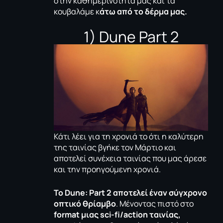
στην καθημερινότητά μας και τα
κουβαλάμε κ
άτω από το δέρμα μας.
1) Dune Part 2
Κάτι λέει για τη χρονιά το ότι η καλύτερη
της ταινίας βγήκε τον Μάρτιο και
αποτελεί συνέχεια ταινίας που μας άρεσε
και την προηγούμενη χρονιά.
Το
Dune:
Part 2 αποτελεί έναν σύγχρονο
οπτικό θρίαμβο
. Μένοντας πιστό στο
format μιας
sci-
fi/
action ταινίας,