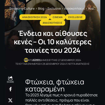
Smassing Culture
>
Blog
>
Exclusive
>
Ανασκοπήσεις
>
Aνασκόπηση 2024
AΝΑΣΚΟΠΗΣΗ 2024
CINEMA
EXCLUSIVE
ΑΝΑΣΚΟΠΗΣΕΙΣ
Ένδεια και αίθουσες
κενές – Οι 10 καλύτερες
ταινίες του 2024
ADMIN
ΑΠΟ
ΔΗΜΟΣΙΕΥΤΗΚΕ 27 ΔΕΚΕΜΒΡΙΟΥ 2024
ΤΕΛΕΥΤΑΙΑ ΕΝΗΜΕΡΩΣΗ 28 ΔΕΚΕΜΒΡΙΟΥ 2024
11 ΛΕΠΤΑ ΑΝΑΓΝΩΣΗΣ
Φτώχεια, φτώχεια
SHARE
καταραμένη
Το 2023 λέγαμε πως η χρονιά πυροδότησε
πολλές αντιθέσεις, πράγμα που είναι