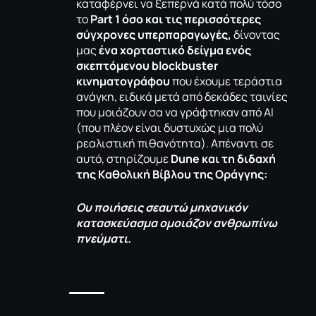
καταφέρνει να ξεπερνά κατά πολύ τόσο
το
Part 1 όσο και τις περισσότερες
σύγχρονες υπερπαραγωγές,
δίνοντας
μας
ένα χορταστικό δείγμα ενός
σκεπτόμενου
blockbuster
κινηματογράφου
που έχουμε τεράστια
ανάγκη, ειδικά μετά από δεκάδες ταινίες
που μοιάζουν σα να γράφτηκαν από ΑΙ
(που πλέον είναι δυστυχώς μια πολύ
ρεαλιστική πιθανότητα). Απέναντι σε
αυτό, στηρίζουμε
Dune και τη διδαχή
της
Kαθολική Βίβλου της Οράγγης:
Ου ποιήσεις σεαυτώ μηχανικόν
κατασκεύασμα ομοιάζον ανθρωπίνω
πνεύματι.