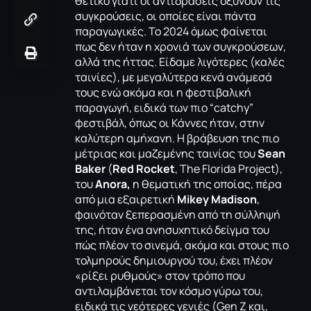
θετικό γιατί οι αντιδράσεις οξύνουν τις
συγκρούσεις, οι οποίες είναι πάντα
παραγωγικές. Το 2024 όμως φαίνεται
πως δεν ήταν η χρονιά των συγκρούσεων,
αλλά της ήττας. Είδαμε λιγότερες (καλές
ταινίες), με μεγαλύτερα κενά ανάμεσά
τους ενώ ακόμα και η φεστιβαλική
παραγωγή, ειδικά των πιο “catchy”
φεστιβάλ, όπως οι Κάννες ήταν, στην
καλύτερη αμήχανη. Η βράβευση της πιο
μέτριας και μαζεμένης ταινίας του
Sean
Baker
(
Red Rocket
, The Florida Project),
του
Αnora,
η θεματική της οποίας, πέρα
από μια εξαιρετική
Mikey Madison
,
φαινόταν ξεπερασμένη από τη σύλληψή
της, ήταν ένα ανησυχητικό δείγμα του
πώς πλέον το σινεμά, ακόμα και στους πιο
τολμηρούς δημιουργού του, έχει πλέον
«ρίξει ρυθμούς» στον τρόπο που
αντιλαμβάνεται τον κόσμο γύρω του,
ειδικά τις νεότερες γενιές (Gen Z και,