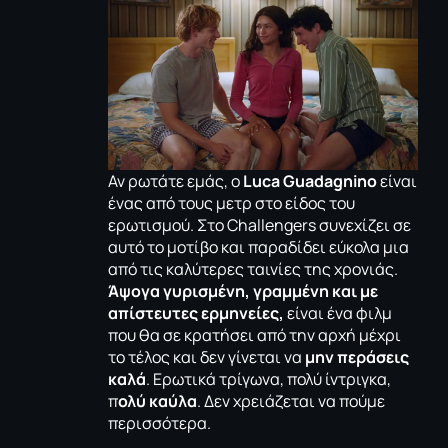
Αν ρωτάτε εμάς, ο
Luca Guadagnino
είναι
ένας από τους μετρ στο είδος του
ερωτισμού. Στο Challengers συνεχίζει σε
αυτό το μοτίβο και παραδίδει εύκολα μια
από τις καλύτερες ταινίες της χρονιάς.
Άψογα γυρισμένη, γραμμένη και με
απίστευτες ερμηνείες,
είναι ένα φιλμ
που θα σε κρατήσει από την αρχή μέχρι
το τέλος και δεν γίνεται να
μην περάσεις
καλά
. Ερωτικά τρίγωνα, πολύ ίντριγκα,
π
ολύ καύλα
. Δεν χρειάζεται να πούμε
περισσότερα.