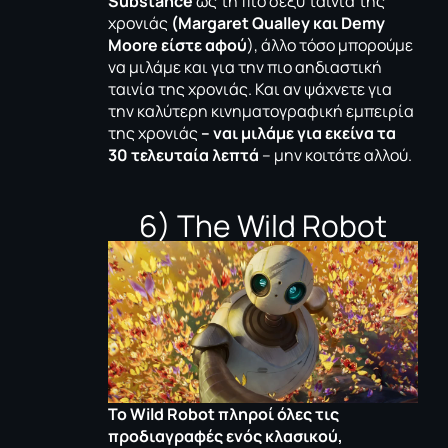
Substance
ως τη πιο σέξυ ταινία της
χρονιάς
(Margaret Qualley και Demy
Moore είστε αφού
), άλλο τόσο μπορούμε
να μιλάμε και για την πιο αηδιαστική
ταινία της χρονιάς. Και αν ψάχνετε για
την καλύτερη κινηματογραφική εμπειρία
της χρονιάς
– ναι μιλάμε για εκείνα τα
30 τελευταία λεπτά
– μην κοιτάτε αλλού.
6) The Wild Robot
Το Wild Robot πληροί όλες τις
προδιαγραφές ενός κλασικού,