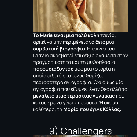
Το
Maria είναι μια πολύ καλή
ταινία,
αρκεί να μην περιμένεις να δεις μια
συμβατική βιογραφία
. Η ταινία του
Larrain ακροβατεί επιδέξια ανάμεσα στην
πραγματικότητα και τη μυθοπλασία
παρουσιάζοντάς
μας μια ιστορία η
οποία ειδικά στο τέλος θυμίζει
περισσότερο αγιογραφία. Όχι όμως μία
αγιογραφία που εξυμνεί έναν θεό αλλά το
μεγαλείο μίας τεράστιας γυναίκας
που
κατάφερε να γίνει σπουδαία. Ή ακόμα
καλύτερα, τη
Μαρία που έγινε Κάλλας.
9) Challengers