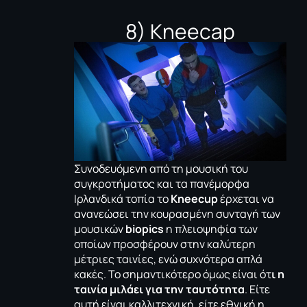
8) Kneecap
Συνοδευόμενη από τη μουσική του
συγκροτήματος και τα πανέμορφα
Ιρλανδικά τοπία το
Kneecup
έρχεται να
ανανεώσει την κουρασμένη συνταγή των
μουσικών
biopics
η πλειοψηφία των
οποίων προσφέρουν στην καλύτερη
μέτριες ταινίες, ενώ συχνότερα απλά
κακές. Το σημαντικότερο όμως είναι ότ
ι η
ταινία μιλάει για την ταυτότητα
. Είτε
αυτή είναι καλλιτεχνική, είτε εθνική η