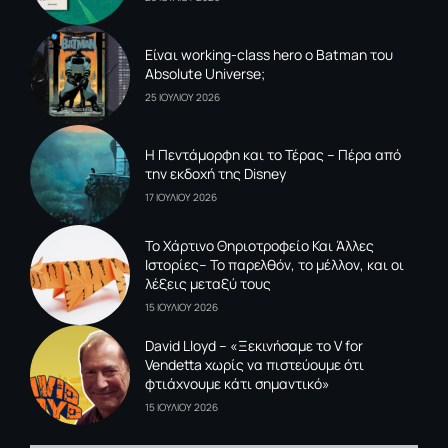
Είναι working-class hero ο Batman του
Absolute Universe;
25 ΙΟΥΛΙΟΥ 2026
Η Πεντάμορφη και το Τέρας – Πέρα από
την εκδοχή της Disney
17 ΙΟΥΛΙΟΥ 2026
To Xάρτινο Θηριοτροφείο Και Άλλες
Ιστορίες– Το παρελθόν, το μέλλον, και οι
λέξεις μεταξύ τους
15 ΙΟΥΛΙΟΥ 2026
David Lloyd – «Ξεκινήσαμε το V for
Vendetta χωρίς να πιστεύουμε ότι
φτιάχνουμε κάτι σημαντικό»
15 ΙΟΥΛΙΟΥ 2026