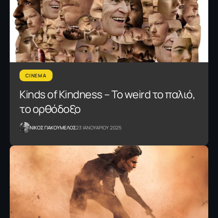
CINEMA
Kinds of Kindness – To weird το παλιό,
το ορθόδοξο
NΙΚΟΣ ΓΙΑΚΟΥΜΕΛΟΣ
23 ΙΑΝΟΥΑΡΙΟΥ 2025