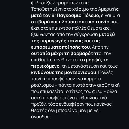
φιλόδοξων οραμάτων τους.
Τοποθετημένη στο χτίσιμο της Αμερική
ς
μετά τον Β’ Παγκόσμιο Πόλεμο
, είναι μια
στιβαρή και πλούσια οπτικά ταινία
που
έχει στο επίκεντρο πολλές θεματικές,
ξεκινώντας από την σύγκρουση
μεταξύ
της παραγωγής τέχνης και της
εμπορευματοποίησής του
. Από την
ουτοπία μέχρι τη βαρβαρότητ
α, την
επιθυμία, τον θάνατο,
τη μορφή, το
περιεχόμενο
, τη μετανάστευση και τους
κινδύνους της μοντερνισμού
. Πολλές
ταινίες προσφέρουν ένα κομμάτι
ρεαλισμού – πάντα πιστό στην αισθητική
που επικαλείται ο τίτλος του φιλμ – αλλά
αυτή προσφέρει ένα μυθοπλαστικό
προϊόν, τόσο ενδιαφέρον που κανένας
θεατής δεν μπορεί να μην μείνει
άναυδος.