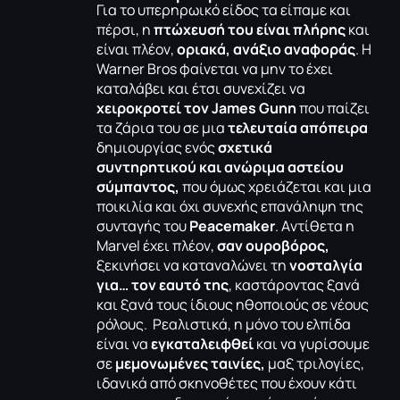
Για το υπερηρωικό είδος τα είπαμε και
πέρσι, η
πτώχευσή του είναι πλήρης
και
είναι πλέον,
οριακά, ανάξιο αναφοράς
. Η
Warner Bros φαίνεται να μην το έχει
καταλάβει και έτσι συνεχίζει να
χειροκροτεί τον James Gunn
που παίζει
τα ζάρια του σε μια
τελευταία απόπειρα
δημιουργίας ενός
σχετικά
συντηρητικού και ανώριμα αστείου
σύμπαντος,
που όμως χρειάζεται και μια
ποικιλία και όχι συνεχής επανάληψη της
συνταγής του
Peacemaker
. Aντίθετα η
Marvel έχει πλέον,
σαν ουροβόρος,
ξεκινήσει να καταναλώνει τη
νοσταλγία
για… τον εαυτό της
, καστάροντας ξανά
και ξανά τους ίδιους ηθοποιούς σε νέους
ρόλους. Ρεαλιστικά, η μόνο του ελπίδα
είναι να
εγκαταλειφθεί
και να γυρίσουμε
σε
μεμονωμένες ταινίες,
μαξ τριλογίες,
ιδανικά από σκηνοθέτες που έχουν κάτι