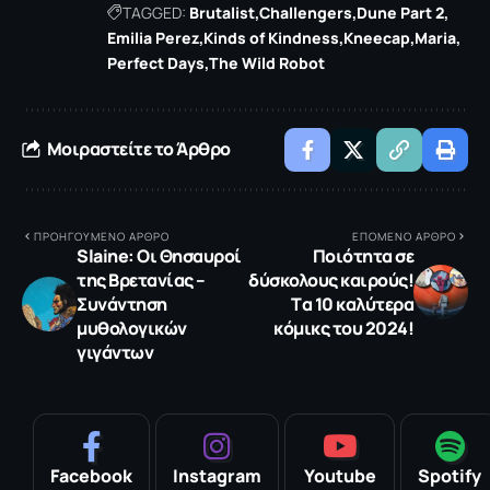
TAGGED:
Brutalist
Challengers
Dune Part 2
Emilia Perez
Kinds of Kindness
Kneecap
Maria
Perfect Days
The Wild Robot
Μοιραστείτε το Άρθρο
ΠΡΟΗΓΟΥΜΕΝΟ ΑΡΘΡΟ
ΕΠΟΜΕΝΟ ΑΡΘΡΟ
Slaine: Οι Θησαυροί
Ποιότητα σε
της Βρετανίας –
δύσκολους καιρούς!
Συνάντηση
Tα 10 καλύτερα
μυθολογικών
κόμικς του 2024!
γιγάντων
Facebook
Instagram
Youtube
Spotify