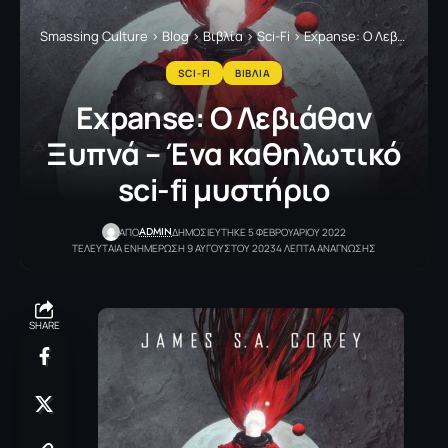
Smassing Culture
>
Blog
>
Βιβλία
>
Sci-Fi
>
Expanse: Ο Λεβιάθαν Ξυπνά – Ένα καθηλωτικό sci-fi μυστήριο
SCI-FI
ΒΙΒΛΙΑ
Expanse: Ο Λεβιάθαν
Ξυπνά – Ένα καθηλωτικό
sci-fi μυστήριο
ADMIN
ΑΠΟ
ΔΗΜΟΣΙΕΥΤΗΚΕ 5 ΦΕΒΡΟΥΑΡΙΟΥ 2022
ΤΕΛΕΥΤΑΙΑ ΕΝΗΜΕΡΩΣΗ 9 ΑΥΓΟΥΣΤΟΥ 2023
4 ΛΕΠΤΑ ΑΝΑΓΝΩΣΗΣ
SHARE