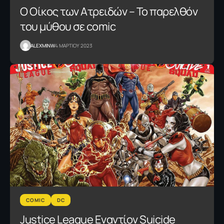
O Oίκος των Ατρειδών – Το παρελθόν
του μύθου σε comic
ALEXMINW
4 ΜΑΡΤΙΟΥ 2023
COMIC
DC
Justice League Εναντίον Suicide