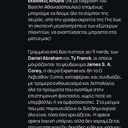
εκδόσεις Anubis
(σε μετάφραση του
Bασίλη Αθανασόπουλου) επομένως
μπορούμε να δούμε όλο το σύμπαν της
σειράς, από την γραφειοκρατία της Γης έως
τη σκοτεινή μεγαλοπρέπεια των εξώτερων
πλανητών, να αναπτύσσεται μπροστά στα
μάτια μας!
Γραμμένο από δύο πιστούς sci fi nerds, των
Daniel Abraham
και
Ty Franck
, οι οποίοι
μοιράζονται το ψευδώνυμο
James S. A.
Corey,
η σειρά Expanse και δη το Ο
Λεβιάθαν Ξυπνά, καταφέρνει και συνδυάζει,
με τρομερό ενθουσιασμό και λεπτολογία,
όλα τα πράγματα που αγαπάμε στην
επιστημονική φαντασία, χωρίς ποτέ να
υπερβάλλει ή να ομφαλοσκοπεί. Στο μείγμα
που μας παρουσιάζουν οι δύο δημιουργοί
όλα είναι τόσο όσο χρειάζεται. Η space
opera λογική υπάρχει αλλά δεν χαραμίζεται
στο να απεικονίζει δεκάδες είδη και κόσμου