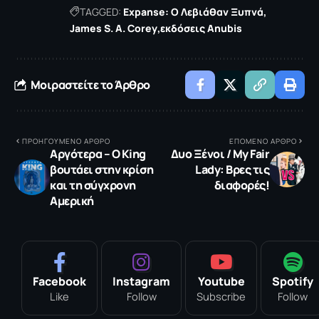
TAGGED:
Expanse: Ο Λεβιάθαν Ξυπνά
James S. A. Corey
εκδόσεις Anubis
Μοιραστείτε το Άρθρο
ΠΡΟΗΓΟΥΜΕΝΟ ΑΡΘΡΟ
ΕΠΟΜΕΝΟ ΑΡΘΡΟ
Αργότερα – O Κing
Δυο Ξένοι / My Fair
βουτάει στην κρίση
Lady: Βρες τις
και τη σύγχρονη
διαφορές!
Αμερική
Facebook
Instagram
Youtube
Spotify
Like
Follow
Subscribe
Follow