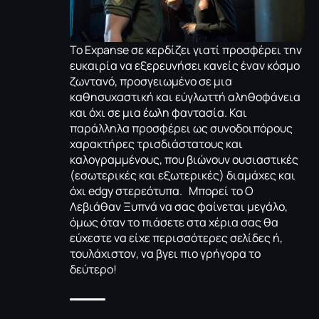
To Expanse σε κερδίζει γιατί προσφέρει την
ευκαιρία να εξερευνήσει κανείς έναν κόσμο
ζωντανό, προσγειωμένο σε μια
καθησυχαστική και εύγλωττή αληθοφάνεια
και όχι σε μια έωλη φαντασία. Και
παράλληλα προσφέρει ως συνοδοιπόρους
χαρακτήρες τρισδιάστατους και
καλογραμμένους, που βιώνουν ουσιαστικές
(εσωτερικές και εξωτερικές) διαμάχες και
όχι edgy στερεότυπα. Μπορεί το Ο
Λεβιάθαν Ξυπνά να σας φαίνεται μεγάλο,
όμως όταν το πιάσετε στα χέρια σας θα
εύχεστε να είχε περισσότερες σελίδες ή,
τουλάχιστον, να βγει πιο γρήγορα το
δεύτερο!