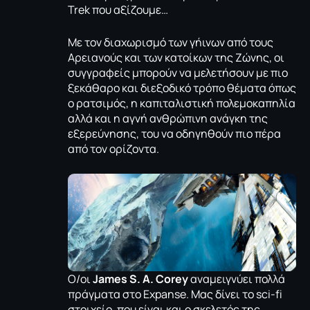
Trek που αξίζουμε…
Με τον διαχωρισμό των γήινων από τους
Αρειανούς και των κατοίκων της Ζώνης, οι
συγγραφείς μπορούν να μελετήσουν με πιο
ξεκάθαρο και διεξοδικό τρόπο θέματα όπως
ο ρατσιμός, η καπιταλιστική πολεμοκαπηλία
αλλά και η αγνή ανθρώπινη ανάγκη της
εξερεύνησης, του να οδηγηθούν πιο πέρα
από τον ορίζοντα.
Ο/οι
James S. A. Corey
αναμειγνύει πολλά
πράγματα στο Expanse. Μας δίνει το sci-fi
στοιχείο, που είναι και ο σκελετός της