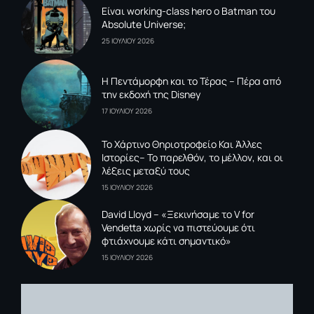
Είναι working-class hero ο Batman του
Absolute Universe;
25 ΙΟΥΛΙΟΥ 2026
Η Πεντάμορφη και το Τέρας – Πέρα από
την εκδοχή της Disney
17 ΙΟΥΛΙΟΥ 2026
To Xάρτινο Θηριοτροφείο Και Άλλες
Ιστορίες– Το παρελθόν, το μέλλον, και οι
λέξεις μεταξύ τους
15 ΙΟΥΛΙΟΥ 2026
David Lloyd – «Ξεκινήσαμε το V for
Vendetta χωρίς να πιστεύουμε ότι
φτιάχνουμε κάτι σημαντικό»
15 ΙΟΥΛΙΟΥ 2026