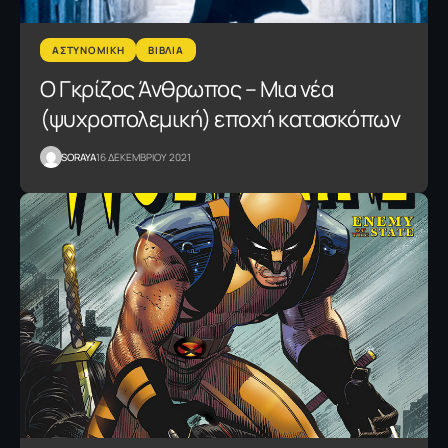
ΑΣΤΥΝΟΜΙΚΗ
ΒΙΒΛΙΑ
Ο Γκρίζος Άνθρωπος – Μια νέα
(ψυχροπολεμική) εποχή κατασκόπων
SORAYA
16 ΔΕΚΕΜΒΡΙΟΥ 2021