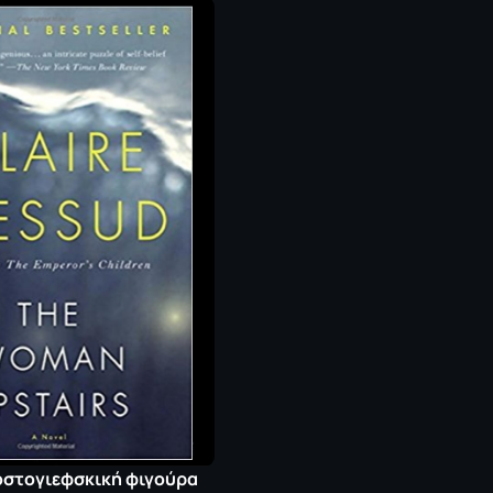
ντοστογιεφσκική φιγούρα