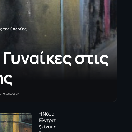
ές της ύπαρξης
 Γυναίκες στις
ης
ΤΑ ΑΝΑΓΝΩΣΗΣ
Η Νόρα
Έλντριτ
ζ είναι η