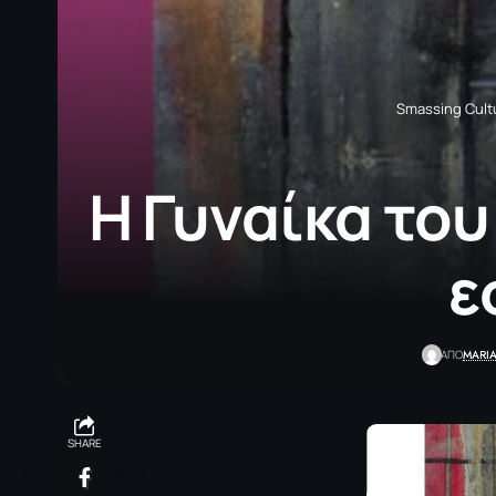
Smassing Cult
Η Γυναίκα του
ε
MARI
ΑΠΟ
SHARE