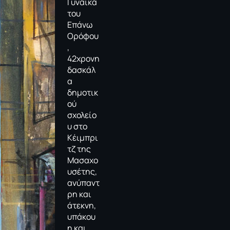
Γυναίκα
του
Επάνω
Ορόφου
,
42χρονη
δασκάλ
α
δημοτικ
ού
σχολείο
υ στο
Κέιμπρι
τζ της
Μασαχο
υσέτης,
ανύπαντ
ρη και
άτεκνη,
υπάκου
η και