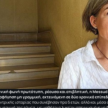
χνική φωνή πρωτότυπη, ρέουσα και επιβλητική, η
Messud
αφήγηση μη γραμμική, εκτεινόμενη σε δύο χρονικά επίπε
ντρικής ιστορίας που συνέβησαν προ 5 ετών, αλλά και μέσα 
η νεανική της ηλικία, ως μαθήτρια λυκείου απεγνωσμένη να 