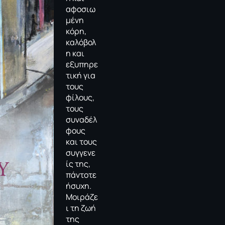
αφοσιω
μένη
κόρη,
καλόβολ
η και
εξυπηρε
τική για
τους
φίλους,
τους
συναδέλ
φους
και τους
συγγενε
ίς της,
πάντοτε
ήσυχη.
Μοιράζε
ι τη ζωή
της