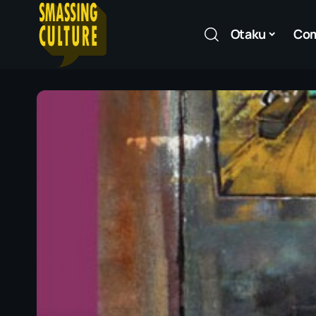
Otaku
Co