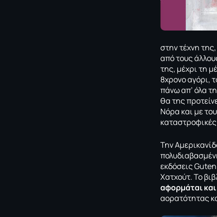
στην τέχνη της
από τους άλλους
της, μέχρι τη μ
8χρονο αγόρι, 
πάνω απ’ όλα τη
θα της προτείνε
Νόρα και με του
καταστροφικές 
Την Αμερικανί
πολυδιαβασμένη
εκδόσεις Guten
Χατχούτ. Το βι
αφορμάται και 
αορατότητας κ