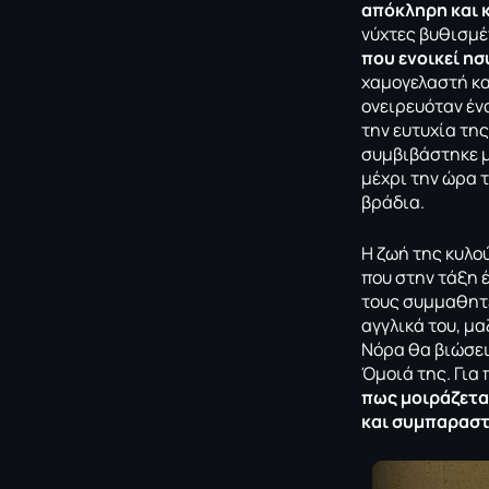
απόκληρη και κ
νύχτες βυθισμέ
που ενοικεί ησ
χαμογελαστή κα
ονειρευόταν ένα
την ευτυχία της
συμβιβάστηκε με
μέχρι την ώρα τ
βράδια.
Η ζωή της κυλο
που στην τάξη 
τους συμμαθητέ
αγγλικά του, μα
Νόρα θα βιώσει
Όμοιά της. Για
πως μοιράζεται
και συμπαραστ