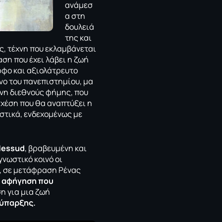
ανάμεσ
α στη
δουλειά
της και
ς, τέχνη που εκλαμβάνεται
αση που έχει λάβει η ζωή
ορφο και αξιολάτρευτο
νο του πανεπιστημίου, μα
είνη διεθνούς φήμης, που
 σχέση που θα αναπτύξει η
ιστικά, ενδεχομένως με
essud
, βραβευμένη και
νωστικό κοινό οι
, σε μετάφραση Ρένας
 αφήγηση που
η για μια ζωή
 ύπαρξης.