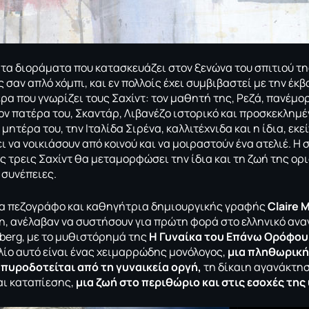
, τα διοράματα που κατασκευάζει στον ξενώνα του σπιτιού τη
 σαν απλό χόμπι, και εν πολλοίς έχει συμβιβαστεί με την έκβ
έρα που γνωρίζει τους Σαχίντ: τον μαθητή της, Ρεζά, πανέμ
τον πατέρα του, Σκαντάρ, Λιβανέζο ιστορικό και προσκεκλημέ
 μητέρα του, την Ιταλίδα Σιρένα, καλλιτέχνιδα και η ίδια, εκ
ι να νοικιάσουν από κοινού και να μοιραστούν ένα ατελιέ. Η
ς τρεις Σαχίντ θα μεταμορφώσει την ίδια και τη ζωή της ορ
συνέπειες.
δα πεζογράφο και καθηγήτρια δημιουργικής γραφής
Claire
M
, ανέλαβαν να συστήσουν για πρώτη φορά στο ελληνικό αναγ
berg, με το μυθιστόρημά της
Η Γυναίκα του Επάνω Ορόφου
βλίο αυτό είναι ένας χειμαρρώδης μονόλογος,
μια πληθωρική
πυροδοτείται από τη γυναικεία οργή,
τη δίκαιη αγανάκτησ
αι καταπίεσης,
μια ζωή στο περιθώριο και στις εσοχές της