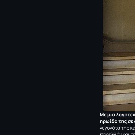
Με μια λογοτε
ηρωίδα της σε 
γεγονότα της κε
παρελθόν και τ