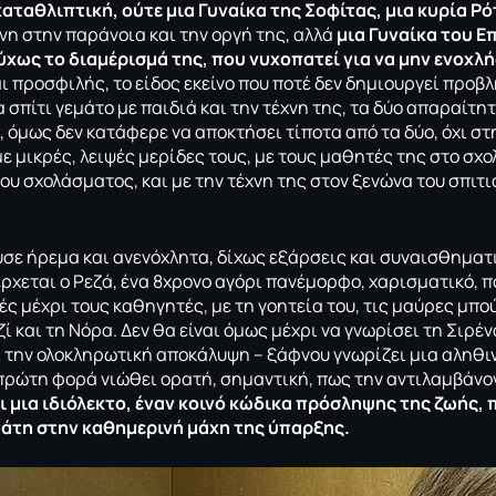
αταθλιπτική, ούτε μια Γυναίκα της Σοφίτας, μια κυρία Ρ
νη στην παράνοια και την οργή της, αλλά
μια Γυναίκα του Ε
ύχως το διαμέρισμά της, που νυχοπατεί για να μην ενοχλή
ι προσφιλής, το είδος εκείνο που ποτέ δεν δημιουργεί προβ
 σπίτι γεμάτο με παιδιά και την τέχνη της, τα δύο απαραίτη
, όμως δεν κατάφερε να αποκτήσει τίποτα από τα δύο, όχι στ
 μικρές, λειψές μερίδες τους, με τους μαθητές της στο σχο
ου σχολάσματος, και με την τέχνη της στον ξενώνα του σπιτι
ύσε ήρεμα και ανενόχλητα, δίχως εξάρσεις και συναισθηματ
έρχεται ο Ρεζά, ένα 8χρονο αγόρι πανέμορφο, χαρισματικό, π
ς μέχρι τους καθηγητές, με τη γοητεία του, τις μαύρες μπο
ζί και τη Νόρα. Δεν θα είναι όμως μέχρι να γνωρίσει τη Σιρέν
 την ολοκληρωτική αποκάλυψη – ξάφνου γνωρίζει μια αληθιν
 πρώτη φορά νιώθει ορατή, σημαντική, πως την αντιλαμβάνον
 μια ιδιόλεκτο, έναν κοινό κώδικα πρόσληψης της ζωής, 
άτη στην καθημερινή μάχη της ύπαρξης.