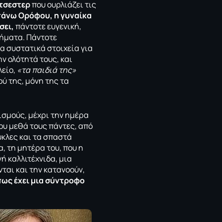
ότσεστερ
που ουρλιάζει τις
πάνω Ορόφου, η γυναίκα
σει,
πάντοτε ευγενική,
λήματα. Πάντοτε
τα συστατικά στοιχεία για
ην ολότητά τους, και
λείο,
«τα παιδιά της»
ού της, μόνη της τα
ισμούς, μέχρι την ημέρα
ου μεθά τους πάντες, από
ύκλες και τα σπαστά
α, τη μητέρα του, που η
ή καλλιτέχνιδα, μια
ται και την κατανοούν,
πως έχει μια σύντροφο