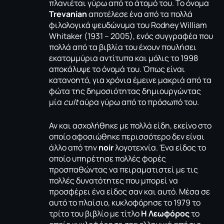
πλανιέται γύρω από το άτομό του. Το όνομα
Trevanian
αποτέλεσε ένα από τα πολλά
φιλολογικά ψευδώνυμα του Rodney William
Whitaker (1931 – 2005), ενός συγγραφέα που
πολλά από τα βιβλία του έχουν πουλήσει
εκατομμύρια αντίτυπα και μόλις το 1998
αποκάλυψε το όνομά του. Όπως είναι
κατανοητό, για χρόνια έμεινε μακριά από τα
φώτα της δημοσιότητας δημιουργώντας
μία
cult
αύρα γύρω από το πρόσωπό του.
Αν και ασχολήθηκε με πολλά είδη, εκείνο στο
οποίο αφοσιώθηκε περισσότερο δεν είναι
άλλο από την
noir
λογοτεχνία. Ένα είδος το
οποίο υπηρέτησε πολλές φορές
προσπαθώντας να πειραματιστεί με τις
πολλές δυνατότητες που μπορεί να
προσφέρει ένα είδος σαν και αυτό. Μέσα σε
αυτό το πλαίσιο, κυκλοφόρησε το 1979 το
τρίτο του βιβλίο με τίτλο
Η Λεωφόρος
το