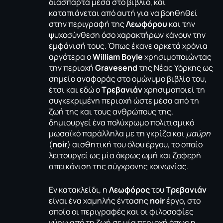
διάσπαρτα μέσα στο βιβλίο, και
καταπιάνεται από αυτή για να βοηθηθεί
στην περιγραφή της
Λεωφόρου
και την
ψυχοσύνθεση όσο χαρακτήρων κάνουν την
εμφάνισή τους. Όπως έκανε αρκετά χρόνια
αργότερα ο
William Boyle
χρησιμοποιώντας
την περιοχή
Gravesend
της Νέας Υόρκης ως
σημείο αναφοράς στο ομώνυμο βιβλίο του,
έτσι και εδώ ο
Τρεβανιάν
χρησιμοποιεί τη
συγκεκριμένη περιοχή ώστε μέσα από τη
ζωή της και τους ανθρώπους της,
δημιουργεί ένα πολύχρωμο πολιτισμικό
μωσαϊκό παράλληλα με τη γκρίζα και
μαύρη
(
noir
) αισθητική του όλου έργου, το οποίο
λειτουργεί ως μία άκρως ωμή και ζοφερή
απεικόνιση της σύγχρονης κοινωνίας.
Εν κατακλείδι, η
Λεωφόρος
του
Τρεβανιάν
είναι ένα χαμηλής έντασης
noir
έργο, στο
οποίο οι περιγραφές και οι φιλοσοφίες
γύρω από τη ζωή σε μία περιοχή όπως η