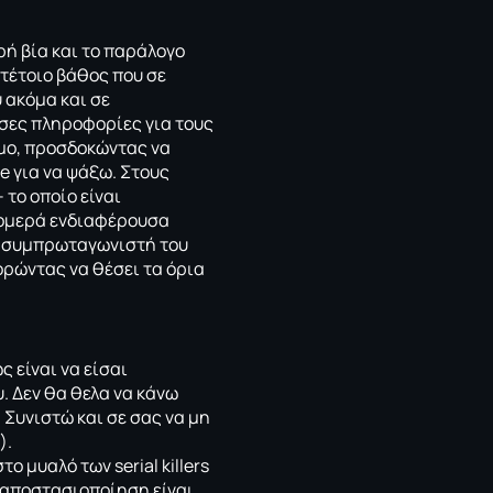
ερή βία και το παράλογο
 τέτοιο βάθος που σε
υ ακόμα και σε
όσες πληροφορίες για τους
σμο, προσδοκώντας να
e για να ψάξω. Στους
– το οποίο είναι
τρομερά ενδιαφέρουσα
ι συμπρωταγωνιστή του
ορώντας να θέσει τα όρια
ως είναι να είσαι
. Δεν θα θελα να κάνω
. Συνιστώ και σε σας να μη
).
ο μυαλό των serial killers
η αποστασιοποίηση είναι