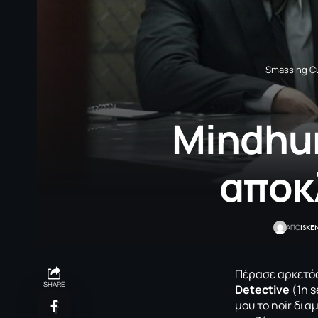
Smassing Cu
Mindhun
αποκ
ISKE
ΑΠΟ
Πέρασε αρκετός
SHARE
Detective
(1η s
μου το noir δια