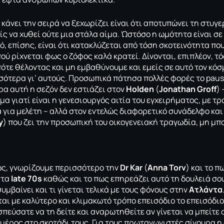
 κάνει την σειρά να ξεχωρίζει είναι ότι αποτυπώνει τη στυγ
ς να χυθεί ούτε μια στάλα αίμα. Ώστόσο η ωμότητα είναι σε
ό, επίσης, είναι ότι κατακλύζεται από τόση σκοτεινότητα πο
ού ρίχνεται φως ο ζόφος καλά κρατεί. Δίνονται, επιπλέον, τ
πότε θέλοντας και μη εμβαθύνουμε και εμείς σε αυτό τον κό
ότερα γι’ αυτούς. Προσωπικά πάτησα πολλές φορές το paus
α αυτή η σεζόν δεν εστιάζει στον
Holden
(
Jonathan Groff
) 
μα γιατί είναι η γενεσιουργός αιτία του εγχειρήματος, με 
για μελέτη – αλλά στον εντελώς διαφορετικό συνάδελφο κα
y
) που ζει την προσωπική του οικογενειακή τραγωδία, μη μπ
ως, γνωρίζουμε περισσότερο την
Dr Kar
(
Αnna Torv
) και το π
στα
late 70s
καθώς και το πως επηρεάζει αυτό τη δουλειά σου
 συμβαίνει και τι γίνεται τελικά με τους φόνους στην
Ατλάντα
ται με καλύτερο και κλιμακωτό τρόπο επεισόδιο το επεισόδιο
πεύσατε να τη δείτε και αναρωτηθείτε αν γίνεται να μπείτε στ
ε μέρος στο σκοτάδι τους. Για τους πρωταγωνιστές σίγουρα 