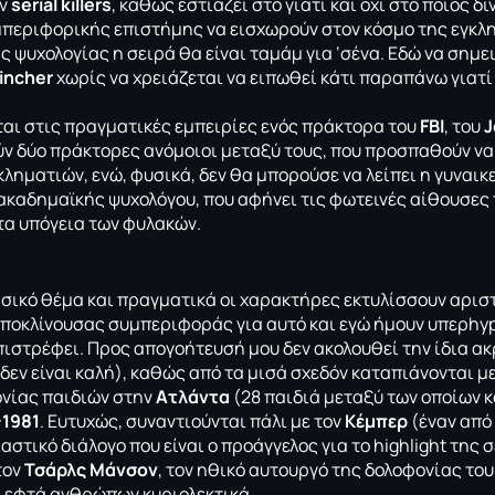
ων
serial killers
, καθώς εστιάζει στο γιατί και όχι στο ποιός 
περιφορικής επιστήμης να εισχωρούν στον κόσμο της εγκλημ
ης ψυχολογίας η σειρά θα είναι ταμάμ για ‘σένα. Εδώ να σημε
incher
χωρίς να χρειάζεται να ειπωθεί κάτι παραπάνω γιατί
ται στις πραγματικές εμπειρίες ενός πράκτορα του
FBI
, του
J
 δύο πράκτορες ανόμοιοι μεταξύ τους, που προσπαθούν να 
κληματιών, ενώ, φυσικά, δεν θα μπορούσε να λείπει η γυναικ
ακαδημαϊκής ψυχολόγου, που αφήνει τις φωτεινές αίθουσες 
τα υπόγεια των φυλακών.
βασικό θέμα και πραγματικά οι χαρακτήρες εκτυλίσσουν αρισ
ποκλίνουσας συμπεριφοράς για αυτό και εγώ ήμουν υπερhyp
πιστρέφει. Προς απογοήτευσή μου δεν ακολουθεί την ίδια α
ι δεν είναι καλή), καθώς από τα μισά σχεδόν καταπιάνονται 
νίας παιδιών στην
Ατλάντα
(28 παιδιά μεταξύ των οποίων κα
-1981
. Ευτυχώς, συναντιούνται πάλι με τον
Κέμπερ
(έναν από
στικό διάλογο που είναι ο προάγγελος για το highlight της σ
τον
Τσάρλς Μάνσον
, τον ηθικό αυτουργό της δολοφονίας το
 εφτά ανθρώπων κυριολεκτικά.