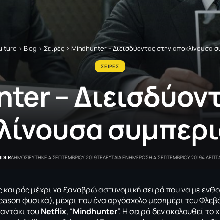
lture
>
Blog
>
Σειρές
>
Mindhunter – Διεισδύοντας στην αποκλίνουσα 
ΣΕΙΡΕΣ
ter – Διεισδύον
λίνουσα συμπερ
NDER
ΔΗΜΟΣΙΕΥΤΗΚΕ 4 ΣΕΠΤΕΜΒΡΙΟΥ 2019
ΤΕΛΕΥΤΑΙΑ ΕΝΗΜΕΡΩΣΗ 4 ΣΕΠΤΕΜΒΡΙΟΥ 2019
4 ΛΕΠΤ
 καιρός μέχρι να ξαναβρώ αστυνομική σειρά που να με ενθο
eason φυσικά), μέχρι που ένα αργόσχολο μεσημέρι του Φλεβ
μαντάκι του
Netflix
, “
Mindhunter
”. Η σειρά δεν ακολουθεί το