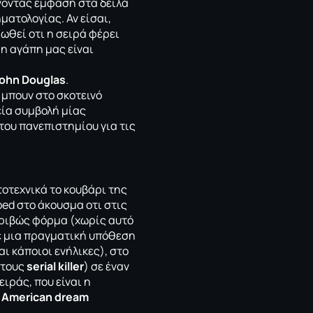
δίνοντας έμφαση στα δειλά
ατολογίας. Αν είσαι,
ιωθεί οτι η σειρά φέρει
 η αγάπη μας είναι
ohn Douglas
.
μπουν στο σκοτεινό
εία συμβολή μίας
του πανεπιστημίου για τις
τοτεχνικά το κουβάρι της
ed στο άκουσμα οτι στις
κριβώς φόρμα (χωρίς αυτό
με μια πραγματική υπόθεση
ι κάποιοι ενήλικες), στο
 τους
serial killer
) σε έναν
ειράς, που είναι η
υ
American dream