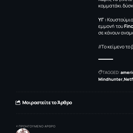
κομματάκι δύσκ
ΥΓ :
Κουστούμια 
εμμονή του
Fin
σε κάνουν ανα
//Το κείμενο το
TAGGED:
ameri
Mindhunter
Netf
Μοιραστείτε το Άρθρο
ΠΡΟΗΓΟΥΜΕΝΟ ΑΡΘΡΟ