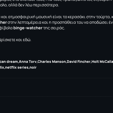
ολο, αλλά δεν λέω περισσότερα.
και ατμοσφαιρική μουσική είναι το κερασάκι στην τούρτα,
cher
στην λεπτομέρεια και η προσπάθεια του να αποδώσει έν
μφίβολα
binge-watcher
της σειράς.
 βρίσκετε και
εδώ
.
can dream
Anna Torv
Charles Manson
David Fincher
Holt McCall
lix
netflix series
noir