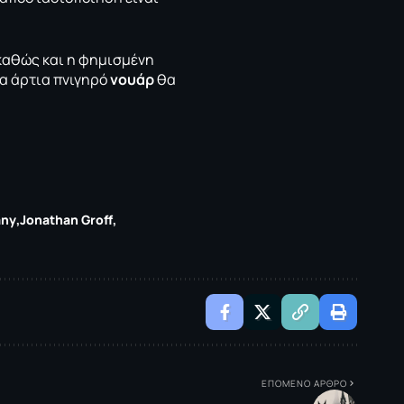
 καθώς και η φημισμένη
α άρτια πνιγηρό
νουάρ
θα
any
Jonathan Groff
ΕΠΟΜΕΝΟ ΑΡΘΡΟ