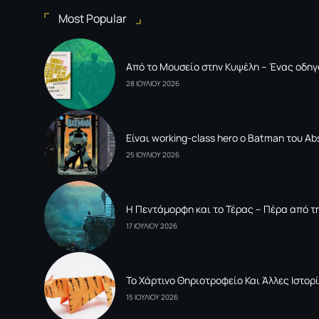
Most Popular
Από το Μουσείο στην Κυψέλη – Ένας οδηγ
28 ΙΟΥΛΙΟΥ 2026
Είναι working-class hero ο Batman του Ab
25 ΙΟΥΛΙΟΥ 2026
Η Πεντάμορφη και το Τέρας – Πέρα από τη
17 ΙΟΥΛΙΟΥ 2026
To Xάρτινο Θηριοτροφείο Και Άλλες Ιστορί
15 ΙΟΥΛΙΟΥ 2026