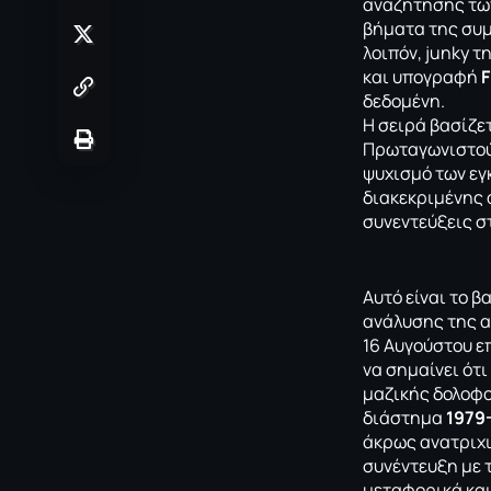
αναζήτησης τ
βήματα της συμ
λοιπόν, junky τ
και υπογραφή
F
δεδομένη.
Η σειρά βασίζε
Πρωταγωνιστούν
ψυχισμό των εγ
διακεκριμένης 
συνεντεύξεις σ
Αυτό είναι το 
ανάλυσης της α
16 Αυγούστου ε
να σημαίνει ότ
μαζικής δολοφο
διάστημα
1979
άκρως ανατριχια
συνέντευξη με 
μεταφορικά και