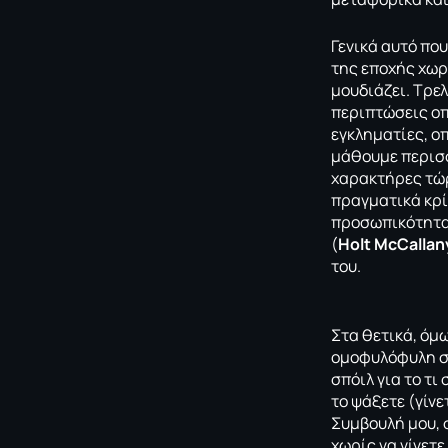
Γενικά αυτό που
της εποχής χωρί
μουδιάζει. Τρελ
περιπτώσεις οπ
εγκληματίες, ο
μάθουμε περισσ
χαρακτήρες τώρ
πραγματικά κρί
προσωπικότητα 
(
Holt McCallan
του.
Στα θετικά, όμ
ομοφυλόφυλη 
σπόιλ για το τι
το ψάξετε (γίνε
Συμβουλή μου, σ
χωρίς να γίνετ