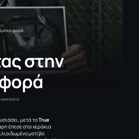
συμπεριφορά
τας στην
ιφορά
Α ΑΝΑΓΝΩΣΗΣ
υσιάσει, μετά το
True
άρη έπεσε στα χεράκια
 χιλιοιδωμένο μοτίβο