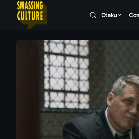
Otaku
Co