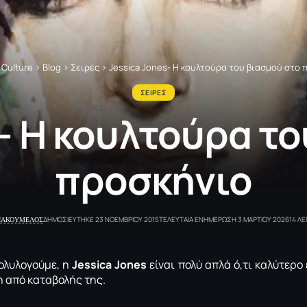
 Culture
>
Blog
>
Σειρές
>
Jessica Jones- Η κουλτούρα του βιασμού στο 
ΣΕΙΡΕΣ
- Η κουλτούρα τ
προσκήνιο
ΓΙΑΚΟΥΜΕΛΟΣ
ΔΗΜΟΣΙΕΥΤΗΚΕ 23 ΝΟΕΜΒΡΙΟΥ 2015
ΤΕΛΕΥΤΑΙΑ ΕΝΗΜΕΡΩΣΗ 3 ΜΑΡΤΙΟΥ 2026
14 Λ
πολυλογούμε, η
Jessica Jones
είναι πολύ απλά ό,τι καλύτερο 
 από καταβολής της.