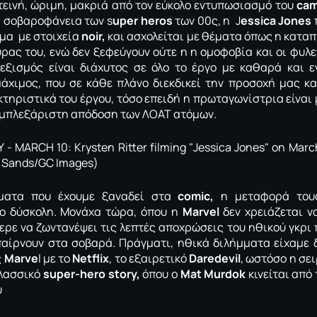
τεινή, ώριμη, μακριά από τον εύκολο εντυπωσιασμό του
ca
η σοβαροφάνεια των s
uper heros
των 00ς, η J
essica Jones
μα με στοιχεία
noir,
και ασχολείται με θέματα όπως η καταπ
ύρας του, ενώ δεν ξεφεύγουν ούτε η η ομοφοβία και οι φυλετ
εξισμός είναι διάχυτος σε όλο το έργο με καθαρά και ε
άχιμος, που σε κάθε πλάνο διεκδικεί την προσοχή μας κα
τηριστικά του έργου, τόσο επειδή η πρωταγωνίστρια είναι 
ομπλεξάριστη απόδοση των ΛΟΑΤ ατόμων.
έματα που έχουμε ξαναδεί στα
comic,
η μεταφορά του
ιο δύσκολη. Μονάχα τώρα, όπου η
Μarvel
δεν χρειάζεται να
ερε να ζωντανέψει τις λεπτές αποχρώσεις του ηθικού γκρι
αίρνουν στα σοβαρά. Πράγματι, ηθικά διλήμματα είχαμε 
ς
Marve
l με το
Netflix
, το εξαιρετικό
Daredevil
, ωστόσο η σε
κλασσικό
super-hero story,
όπου ο
Μat Murdok
κινείται από
υ