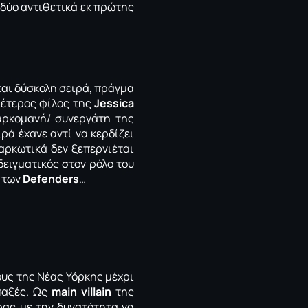
ν δύο αντιθετικά εκ πρώτης
και δύσκολη σειρά, πράγμα
 έτερος φίλος της
Jessica
αρκομανή/ συνεργάτη της
ρά έχανε αντί να κερδίζει
αρκωτικά δεν ξεπερνιέται
δειγματικός στον ρόλο του
ι των
Defenders
…
υς της Νέας Υόρκης μέχρι
παξές. Ως
main villain
της
ας με την δυνατότητα να