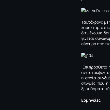
Ταυτόχρονα με 
χαρακτηριστικά
ό,τι έχουμε δε
γίνεται συνώνυ
σίγουρα από τις
Επιπρόσθετα η
αντιστρέφοντας
η οποία συνδυ
στιγμές που η
ξεσπάσματα τ
Ερμηνείες