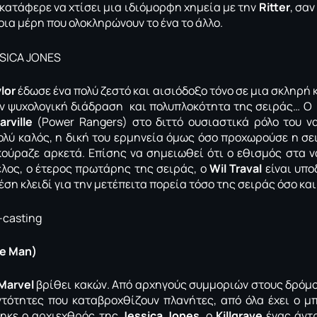
κατάφερε να χτίσει μια ιδιόμορφη χημεία με την
Ritter
, σα
οια μέρη που ολοκληρώνουν το ένα το άλλο.
lor
έδωσε ένα πολύ ζεστό και αισιόδοξο τόνο σε μια σκληρή 
ην ψυχολογική διάδραση και πολυπλοκότητα της σειράς… Ο
arville
(Power Rangers) στο διττό ουσιαστικά ρόλο του ν
λύ καλός, η δική του ερμηνεία όμως όσο προχωρούσε η σει
κούραζε αρκετά. Επίσης να σημειωθεί ότι ο εθισμός στα ν
λος, ο έτερος πρωτάρης της σειράς, ο
Wil Traval
είναι υπο
θέση κλειδί για την μετέπειτα πορεία τόσο της σειράς όσο κα
le Man)
Marvel
βρίθει κακών. Από αρχηγούς συμμοριών στους δρόμο
ντότητες που καταβροχθίζουν πλανήτες, από όλα έχει ο μ
θηκε ο αρχιεχθρός της
Jessica Jones
, o
Κillgrave
ένας άντρ