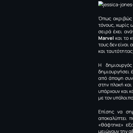
Όπως ακριβώς 
τόνους, χωρίς 
σειρά έχει ανά
Marvel
και το κ
τους δεν είναι 
και ταυτότητας
Η δημιουργό
δημιουργήσει 
από άποψη συν
στην πλοκή και
υπάρχουν και κ
με τον υπόλοιπ
Επίσης να ση
αποκαλύπτει π
«θάφτηκε» εξα
μειώνουν την α