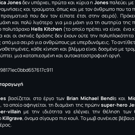
ica Jones
δεν υπάρχει, πρώτα και κύρια η
Jones
παλεύει με 
αναμνήσεις και τραύματα, όπως και με τον άνθρωπο που τα 
πραγματικά που δεν τον είπατε έτσι στην σειρά). Πρόκε
άχη και πολύ λιγότερο για μια μάχη για τη σωτηρία της π
το πολυτάραχο
Hells Kitchen
(το οποίο πρέπει να είναι ένα κ
μα και οι σκηνές δράσης δεν έχουν ούτε την πολυπλοκότητ
ς από μια σειρά για ανθρώπους με υπερδυνάμεις. Το αντίθετο
νοθετημένες, κάθε κίνηση και βλέμμα είναι δοσμένο με τρ
ύπτει μια καταπιεσμένη και αυτοκαταστροφική οργή.
α παραγωγή
nes
βασίζεται στο έργο των
Brian Michael Bendi
s και
Mi
», το οποίο αφηγείται τη διαμάχη της πρώην
super-hero Je
er-villain
με την ιδιότητα να ελέγχει την θέληση των 
ο
Killgrave
, όνομα σίγουρα πιο κουλ. Το μωβ συνέχισε βέβαια
έρος.