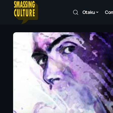
Otaku
Co