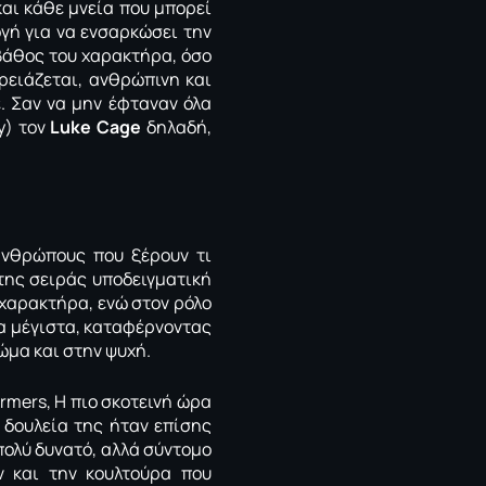
και κάθε μνεία που μπορεί
λογή για να ενσαρκώσει την
βάθος του χαρακτήρα, όσο
ρειάζεται, ανθρώπινη και
. Σαν να μην έφταναν όλα
by) τον
Luke Cage
δηλαδή,
ανθρώπους που ξέρουν τι
της σειράς υποδειγματική
 χαρακτήρα, ενώ στον ρόλο
α μέγιστα, καταφέρνοντας
ώμα και στην ψυχή.
rmers, Η πιο σκοτεινή ώρα
η δουλεία της ήταν επίσης
πολύ δυνατό, αλλά σύντομο
ν και την κουλτούρα που