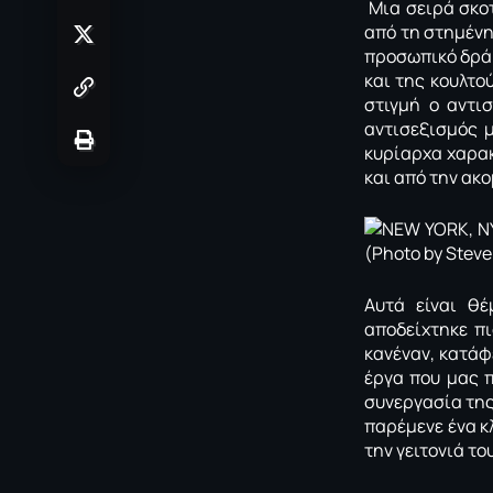
Μια σειρά σκο
από τη στημέν
προσωπικό δρά
και της κουλτο
στιγμή ο αντισ
αντισεξισμός μ
κυρίαρχα χαρακ
και από την ακ
Αυτά είναι θ
αποδείχτηκε π
κανέναν, κατάφ
έργα που μας π
συνεργασία τη
παρέμενε ένα 
την γειτονιά το