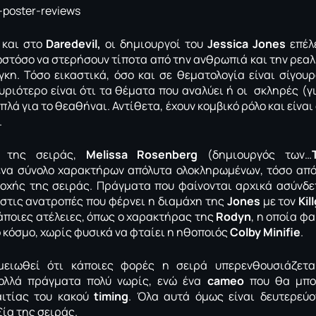
και στο
Daredevil,
οι δημιουργοί του
Jessica Jones
επέλε
ωστόσο να στερήσουν τίποτα από την ανθρωπιά και την ρεαλ
γκη. Τόσο εικαστικά, όσο και σε θεματολογία είναι σίγου
υριότερο είναι ότι τα θέματα που αναλύει ή οι σκληρές (γ
απλά για το θεαθήναι. Αντίθετα, έχουν κομβικό ρόλο και είναι
.
ς της σειράς,
Melissa Rosenberg
(δημιουργός των…
ένα σύνολο χαρακτήρων απόλυτα ολοκληρωμένων, τόσο από
οχής της σειράς. Πράγματα που φαίνονται αρχικά ασύνδε
 στις ανατροπές που φέρνει η διαμάχη της
Jones
με τον
Kil
άποιες ατέλειες, όπως ο χαρακτήρας της
Rodyn
, η οποία φ
ο κόσμο, χωρίς φυσικά να φταίει η ηθοποιός
Colby Minifie
.
μειωθεί ότι κάποιες φορές η σειρά υπερενθουσιάζετα
ολλά πράγματα πολύ νωρίς, ενώ ένα
cameo
που θα μπορ
ιτίας του κακού
timing
. Όλα αυτά όμως είναι δευτερεύο
ξία της σειράς.