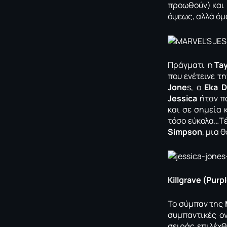
προωθούν) και 
όψεως, αλλά όμ
Πράγματι η
Tay
που ενέτεινε τ
Jone
s, o
Eka D
Jessica
ήταν πο
και σε σημεία 
τόσο εύκολα…Tέ
Simpson
, μια 
Killgrave (Purp
To σύμπαν της
συμπαντικές ο
σειράς επιλέχ