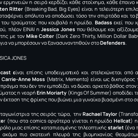
ν ερμηνειών η σειρά κερδίζει κάθε στοίχημα, κάθε έπαινο 
ten Ritter
(Breaking Bad, Big Eyes) είναι η τελειότερη επι
ταφέρνει απόλυτα να αποδώσει τόσο την σπιρτάδα και το 
η του τραύματος που κουβαλά η ηρωίδα.
Badass
εκεί που χ
ύ, πλέον ΕΙΝΑΙ η
Jessica Jones
που θέλουμε και αξίζουμε
 της με τον
Mike Colter
(Dark Zero Thirty, Million Dollar Ba
 για να μπορέσουν να ξανασυναντηθούν στο
Defenders
.
cast ε
ίναι επίσης υποδειγμα
τ
ικό και στελεχώνεται από 
η
Carrie-Anne Moss
(Matrix, Memento) είναι ως δικηγόρος 
πράγμα που δεν την εμποδίζει να δώσει αρκετό βάθος στον
θύματος η νεαρή
Erin Moriarty
(Kings Of Summer) αποδίδει τ
ην έκταση της φρίκης που βιώνει μια γυναίκα βιασμένη στο σ
ωταγωνίστρια της σειράς τώρα, την
Rachael Taylor
(Transfo
ke
r (που στα comics αργότερα γίνεται η ηρωίδα
Hellcat
) 
 ρόλο μιας επίσης καταπιεσμένης τηλεοπτικής
starlet
(ένα 
ν ακόμα πιο σκοτεινή πλευρά της βιομηχανίας θεαμάτω