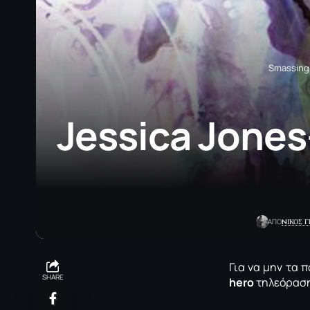
Smassing
Jessica Jones
NΙΚΟΣ 
ΑΠΟ
Για να μην τα 
SHARE
hero
τηλεόραση