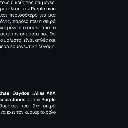
τους δικούς της δαίμονες,
προκάλεσε, τον
Purple man
ιται περισσότερο για μια
όλης, παρόλο που η σειρά
λικ μόνο πιο ήσυχο από το
α ούτε την σημασία που θα
 μάλιστα, είναι απλές και
ομερή ερμηνευτική δύναμη,
chael Gaydos
«
Αlias ΑΚΑ
ssica Jones
με τον
Purple
θυμάτων του. Στη σειρά
 να έχει τον κυρίαρχο ρόλο