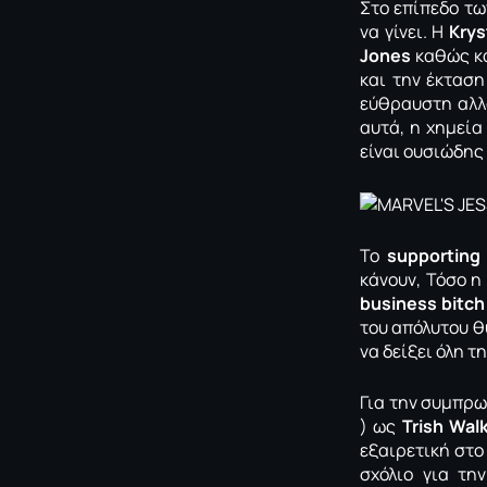
Στο επίπεδο τω
να γίνει. Η
Krys
Jones
καθώς κα
και την έκτασ
εύθραυστη αλλο
αυτά, η χημεία
είναι ουσιώδης
Το
supporting 
κάνουν, Τόσο 
business bitch
του απόλυτου 
να δείξει όλη τ
Για την συμπρ
) ως
Trish Wal
εξαιρετική στο
σχόλιο για τη