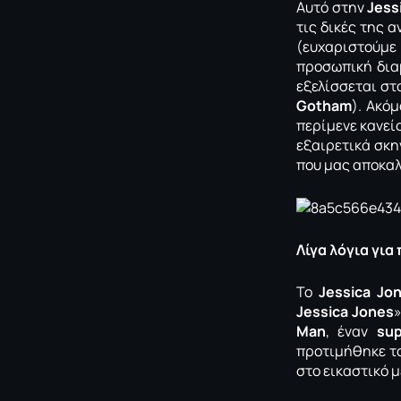
Αυτό στην
Jess
τις δικές της 
(ευχαριστούμε 
προσωπική διαμ
εξελίσσεται σ
Gotham
). Ακό
περίμενε κανεί
εξαιρετικά σκη
που μας αποκαλ
Λίγα λόγια γι
Το
Jessica Jo
Jessica Jones
Man
, έναν
sup
προτιμήθηκε τ
στο εικαστικό μ